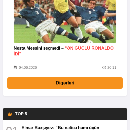
Nesta Messini seçmədi –
“ƏN GÜCLÜ RONALDO
“
IDI”
V
20
04.06.2026
20:11
Digərləri
TOP 5
Elmar Baxşıyev: “Bu nəticə hamı üçün