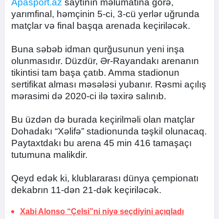
Apasport.az
saytının məlumatına görə,
yarımfinal, həmçinin 5-ci, 3-cü yerlər uğrunda
matçlar və final başqa arenada keçiriləcək.
Buna səbəb idman qurğusunun yeni inşa
olunmasıdır. Düzdür, Ər-Rayandakı arenanın
tikintisi tam başa çatıb. Amma stadionun
sertifikat alması məsələsi yubanır. Rəsmi açılış
mərasimi də 2020-ci ilə təxirə salınıb.
Bu üzdən də burada keçirilməli olan matçlar
Dohadakı “Xəlifə” stadionunda təşkil olunacaq.
Paytaxtdakı bu arena 45 min 416 tamaşaçı
tutumuna malikdir.
Qeyd edək ki, klublararası dünya çempionatı
dekabrın 11-dən 21-dək keçiriləcək.
Xabi Alonso “Çelsi”ni niyə seçdiyini açıqladı