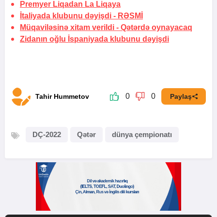
Premyer Liqadan La Liqaya
İtaliyada klubunu dəyişdi -
RƏSMİ
Müqaviləsinə xitam verildi -
Qətərdə oynayacaq
Zidanın oğlu İspaniyada klubunu dəyişdi
0
0
Tahir Hummetov
Paylaş
DÇ-2022
Qətər
dünya çempionatı