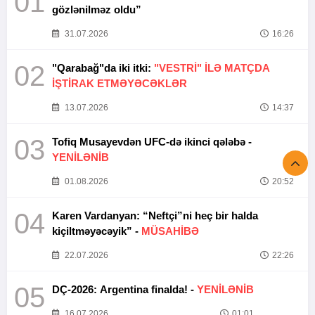
01
gözlənilməz oldu”
31.07.2026
16:26
02
"Qarabağ"da iki itki:
"VESTRİ" İLƏ MATÇDA
İŞTİRAK ETMƏYƏCƏKLƏR
13.07.2026
14:37
03
Tofiq Musayevdən UFC-də ikinci qələbə -
YENİLƏNİB
01.08.2026
20:52
04
Karen Vardanyan: “Neftçi”ni heç bir halda
kiçiltməyəcəyik” -
MÜSAHİBƏ
22.07.2026
22:26
05
DÇ-2026: Argentina finalda! -
YENİLƏNİB
16.07.2026
01:01