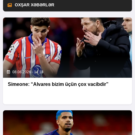
OXŞAR XƏBƏRLƏR
08.08.2026 - 14:18
Simeone: “Alvares bizim üçün çox vacibdir”