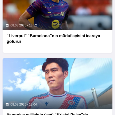
08.08.2026 - 13:52
“Liverpul” “Barselona”nın müdafiəçisini icarəyə
götürür
08.08.2026 - 12:04
Yaponiya millisinin üzvü “Kristal Pelas”da