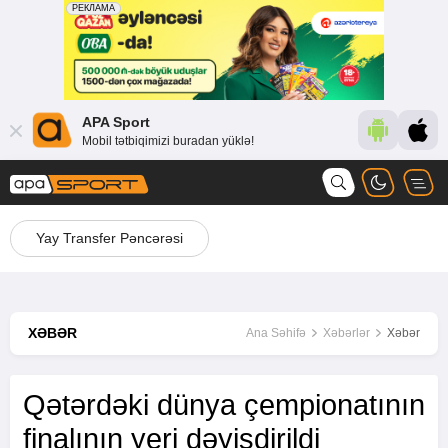
APA Sport
Mobil tətbiqimizi buradan yüklə!
Yay Transfer Pəncərəsi
XƏBƏR
Ana Səhifə
Xəbərlər
Xəbər
Qətərdəki dünya çempionatının
finalının yeri dəyişdirildi