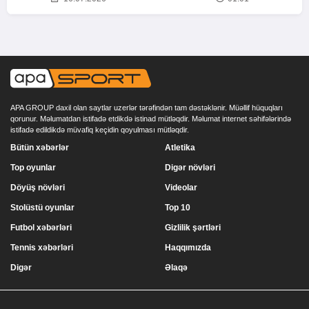
APA GROUP daxil olan saytlar uzerlər tərəfindən tam dəstəklənir. Müəllif hüquqları
qorunur. Məlumatdan istifadə etdikdə istinad mütləqdir. Məlumat internet səhifələrində
istifadə edildikdə müvafiq keçidin qoyulması mütləqdir.
Bütün xəbərlər
Atletika
Top oyunlar
Digər növləri
Döyüş növləri
Videolar
Stolüstü oyunlar
Top 10
Futbol xəbərləri
Gizlilik şərtləri
Tennis xəbərləri
Haqqımızda
Digər
Əlaqə