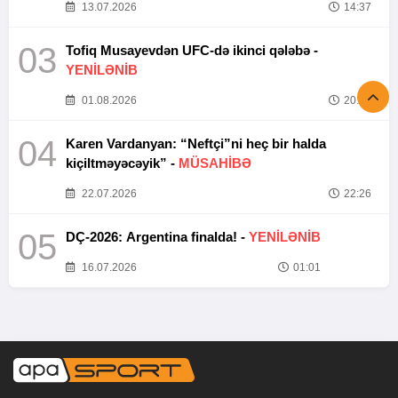
13.07.2026
14:37
03
Tofiq Musayevdən UFC-də ikinci qələbə -
YENİLƏNİB
01.08.2026
20:52
04
Karen Vardanyan: “Neftçi”ni heç bir halda
kiçiltməyəcəyik” -
MÜSAHİBƏ
22.07.2026
22:26
05
DÇ-2026: Argentina finalda! -
YENİLƏNİB
16.07.2026
01:01