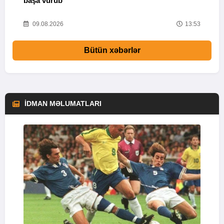
başa vurub
V
16
09.08.2026
13:53
Bütün xəbərlər
İDMAN MƏLUMATLARI