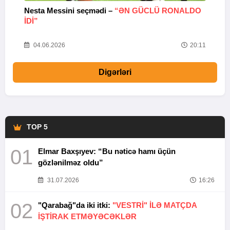
Nesta Messini seçmədi –
“ƏN GÜCLÜ RONALDO
“
IDI”
V
20
04.06.2026
20:11
Digərləri
TOP 5
01
Elmar Baxşıyev: “Bu nəticə hamı üçün
gözlənilməz oldu”
31.07.2026
16:26
02
"Qarabağ"da iki itki:
"VESTRİ" İLƏ MATÇDA
İŞTİRAK ETMƏYƏCƏKLƏR