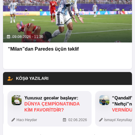
09.08.2026 - 11:36
“Milan”dan Paredes üçün təklif
KÖŞƏ YAZILARI
Yuxusuz gecələr başlayır:
“Qandalf”
DÜNYA ÇEMPIONATINDA
“Neftçi”ni
KIM FAVORITDIR?
VERNİDUB
TOXUNUŞ
Hacı Heydər
02.06.2026
İsmayıl Xeyrullaye