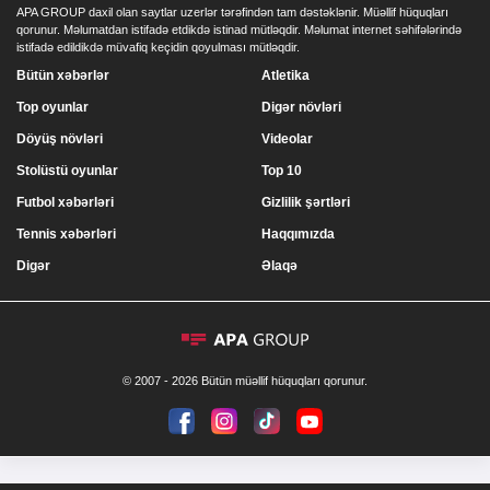
APA GROUP daxil olan saytlar uzerlər tərəfindən tam dəstəklənir. Müəllif hüquqları
qorunur. Məlumatdan istifadə etdikdə istinad mütləqdir. Məlumat internet səhifələrində
istifadə edildikdə müvafiq keçidin qoyulması mütləqdir.
Bütün xəbərlər
Atletika
Top oyunlar
Digər növləri
Döyüş növləri
Videolar
Stolüstü oyunlar
Top 10
Futbol xəbərləri
Gizlilik şərtləri
Tennis xəbərləri
Haqqımızda
Digər
Əlaqə
© 2007 - 2026 Bütün müəllif hüquqları qorunur.