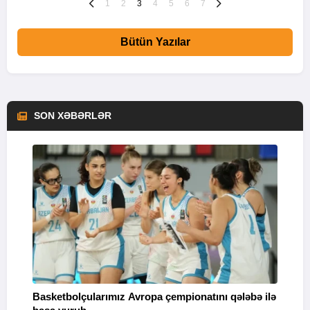
1
2
3
4
5
6
7
Bütün Yazılar
SON XƏBƏRLƏR
Basketbolçularımız Avropa çempionatını qələbə ilə
Q