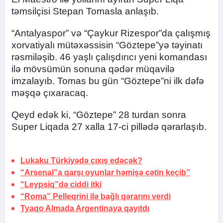
təmsilçisi Stepan Tomasla anlaşıb.
“Antalyaspor” və “Çaykur Rizespor”da çalışmış
xorvatiyalı mütəxəssisin “Göztepe”yə təyinatı
rəsmiləşib. 46 yaşlı çalışdırıcı yeni komandası
ilə mövsümün sonuna qədər müqavilə
imzalayıb. Tomas bu gün “Göztepe”ni ilk dəfə
məşqə çıxaracaq.
Qeyd edək ki, “Göztepe” 28 turdan sonra
Super Liqada 27 xalla 17-ci pillədə qərarlaşıb.
Lukaku Türkiyədə çıxış edəcək?
“Arsenal”a qarşı oyunlar həmişə çətin keçib”
“Leypsiq”də ciddi itki
“Roma” Pelleqrini ilə bağlı qərarını verdi
Tyaqo Almada Argentinaya qayıtdı