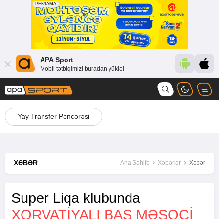
APA Sport
Mobil tətbiqimizi buradan yüklə!
Yay Transfer Pəncərəsi
XƏBƏR
Ana Səhifə
Xəbərlər
Xəbər
Super Liqa klubunda
XORVATIYALI BAŞ MƏŞQÇI