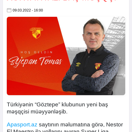
09.03.2022 - 16:00
Türkiyənin “Göztepe” klubunun yeni baş
məşqçisi müəyyənləşib.
Apasport.az
saytının məlumatına görə, Nestor
El Maestro ilə yollarını ayıran Super Liqa