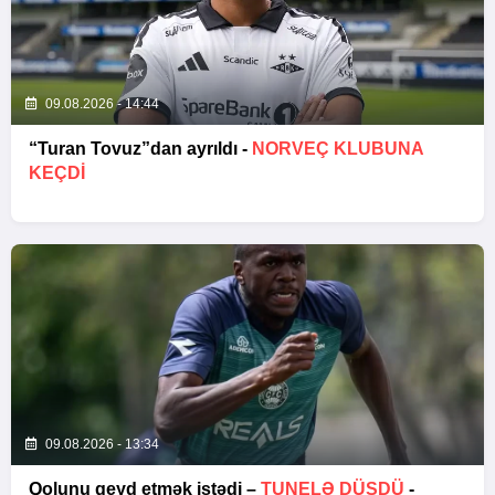
09.08.2026 - 14:44
“Turan Tovuz”dan ayrıldı -
NORVEÇ KLUBUNA
KEÇDİ
09.08.2026 - 13:34
Qolunu qeyd etmək istədi –
TUNELƏ DÜŞDÜ
-