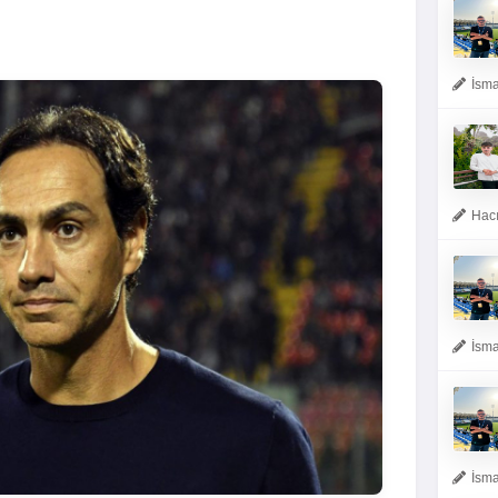
İsma
Hacı
İsma
İsma