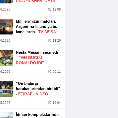
DIZAYN SƏHVI DEYIL
6.2026
12:08
Millilərimizin matçları,
Argentina-İslandiya bu
kanallarda -
TV AFİŞA
6.2026
11:20
Nesta Messini seçmədi
–
“ƏN GÜCLÜ
RONALDO IDI”
6.2026
20:11
“Ən biabırçı
hərəkətlərimdən biri idi”
-
ETIRAF -
VİDEO
5.2026
16:04
İdman komplekslərində