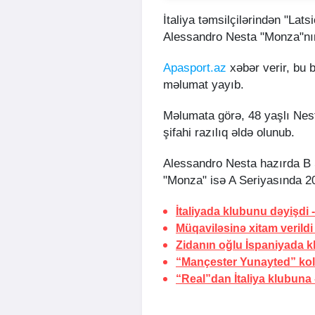
İtaliya təmsilçilərindən "Lat
Alessandro Nesta "Monza"nı
Apasport.az
xəbər verir, bu
məlumat yayıb.
Məlumata görə, 48 yaşlı Nesta
şifahi razılıq əldə olunub.
Alessandro Nesta hazırda B S
"Monza" isə A Seriyasında 
İtaliyada klubunu dəyişdi 
Müqaviləsinə xitam verildi
Zidanın oğlu İspaniyada k
“Mançester Yunayted” kolu
“Real”dan İtaliya klubuna