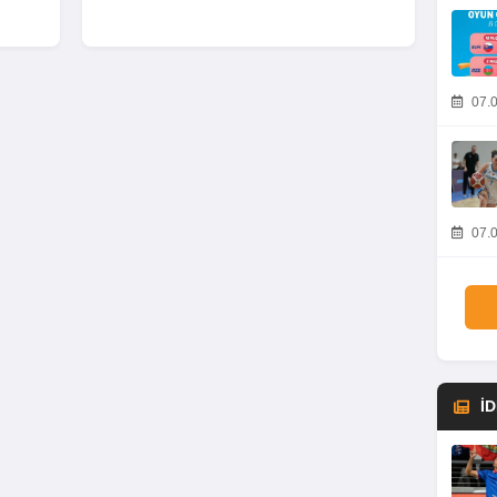
07.0
07.0
İ