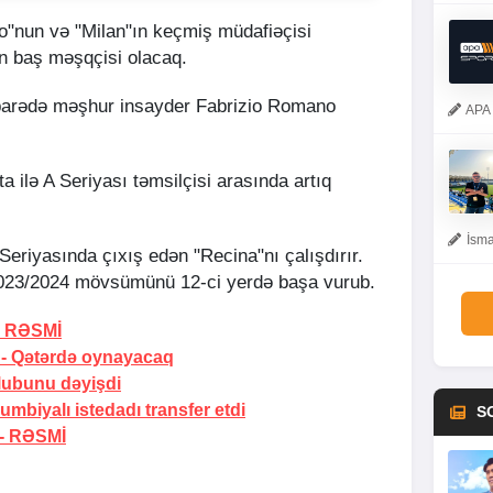
sio"nun və "Milan"ın keçmiş müdafiəçisi
n baş məşqçisi olacaq.
 barədə məşhur insayder Fabrizio Romano
APA 
 ilə A Seriyası təmsilçisi arasında artıq
İsma
eriyasında çıxış edən "Reсina"nı çalışdırır.
2023/2024 mövsümünü 12-ci yerdə başa vurub.
-
RƏSMİ
 -
Qətərdə oynayacaq
lubunu dəyişdi
mbiyalı istedadı transfer etdi
S
 -
RƏSMİ