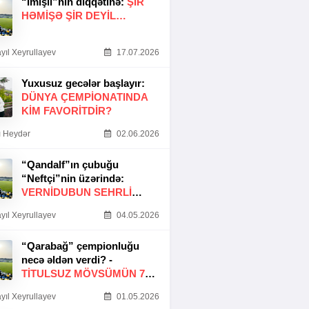
“İmişli”nin diqqətinə:
ŞIR
HƏMIŞƏ ŞIR DEYIL…
yıl Xeyrullayev
17.07.2026
Yuxusuz gecələr başlayır:
DÜNYA ÇEMPIONATINDA
KIM FAVORITDIR?
 Heydər
02.06.2026
“Qandalf”ın çubuğu
“Neftçi”nin üzərində:
VERNİDUBUN SEHRLİ
TOXUNUŞU
yıl Xeyrullayev
04.05.2026
“Qarabağ” çempionluğu
necə əldən verdi? -
TITULSUZ MÖVSÜMÜN 7
SƏBƏBI
yıl Xeyrullayev
01.05.2026