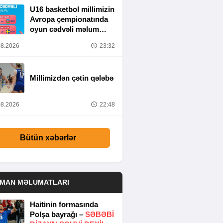
U16 basketbol millimizin
Avropa çempionatında
oyun cədvəli məlum
olub
8.2026
23:32
Millimizdən çətin qələbə
8.2026
22:48
Bütün xəbərlər
DMAN MƏLUMATLARI
Haitinin formasında
Polşa bayrağı –
SƏBƏBI