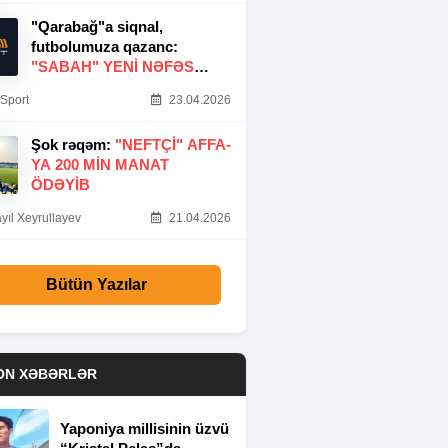
"Qarabağ"a siqnal,
futbolumuza qazanc:
"SABAH" YENI NƏFƏS
GƏTIRDI
Sport
23.04.2026
Şok rəqəm:
"NEFTÇI" AFFA-
YA 200 MIN MANAT
ÖDƏYIB
yıl Xeyrullayev
21.04.2026
Bütün Yazılar
ON XƏBƏRLƏR
Yaponiya millisinin üzvü