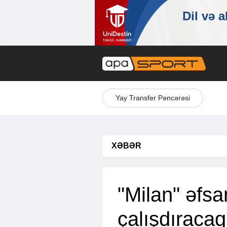
Yay Transfer Pəncərəsi
XƏBƏR
"Milan" əfsa
çalışdıracaq