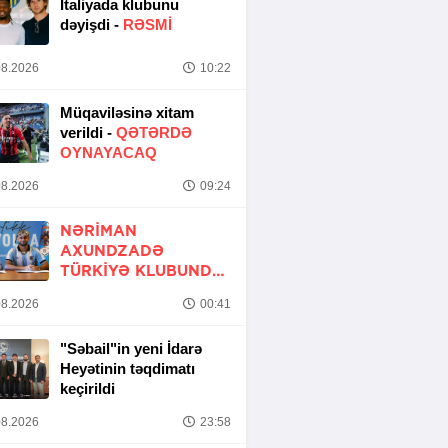
İtaliyada klubunu
dəyişdi -
RƏSMİ
8.2026
10:22
Müqaviləsinə xitam
verildi -
QƏTƏRDƏ
OYNAYACAQ
8.2026
09:24
NƏRIMAN
AXUNDZADƏ
TÜRKIYƏ KLUBUNDA
-
RƏSMİ
8.2026
00:41
"Səbail"in yeni İdarə
Heyətinin təqdimatı
keçirildi
8.2026
23:58