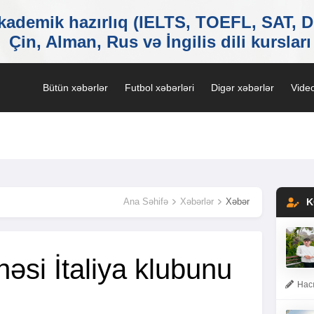
Bütün xəbərlər
Futbol xəbərləri
Digər xəbərlər
Video
Ana Səhifə
Xəbərlər
Xəbər
K
nəsi İtaliya klubunu
Hacı