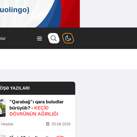
lar
ÖŞƏ YAZILARI
“Qarabağ”ı qara buludlar
bürüyüb? -
KEÇID
DÖVRÜNÜN AĞIRLIĞI
 Heydər
05.08.2026