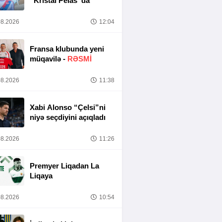
“Kristal Pelas”da
8.2026
12:04
Fransa klubunda yeni
müqavilə -
RƏSMİ
8.2026
11:38
Xabi Alonso “Çelsi”ni
niyə seçdiyini açıqladı
8.2026
11:26
Premyer Liqadan La
Liqaya
8.2026
10:54