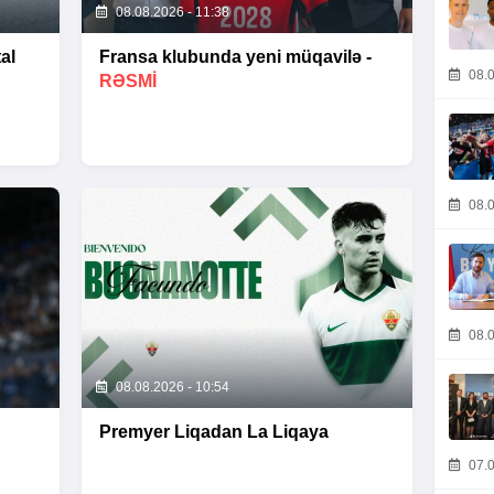
08.08.2026 - 11:38
al
Fransa klubunda yeni müqavilə -
08.0
RƏSMİ
08.0
08.0
08.08.2026 - 10:54
Premyer Liqadan La Liqaya
07.0