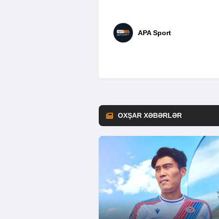
APA Sport
OXŞAR XƏBƏRLƏR