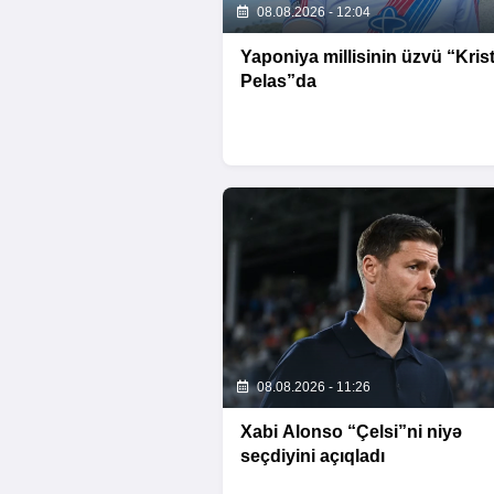
08.08.2026 - 12:04
Yaponiya millisinin üzvü “Krist
Pelas”da
08.08.2026 - 11:26
Xabi Alonso “Çelsi”ni niyə
seçdiyini açıqladı