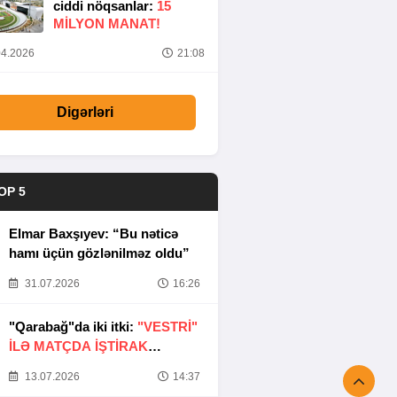
ciddi nöqsanlar:
15
MILYON MANAT!
4.2026
21:08
Digərləri
OP 5
Elmar Baxşıyev: “Bu nəticə
hamı üçün gözlənilməz oldu”
31.07.2026
16:26
"Qarabağ"da iki itki:
"VESTRİ"
İLƏ MATÇDA İŞTİRAK
ETMƏYƏCƏKLƏR
13.07.2026
14:37