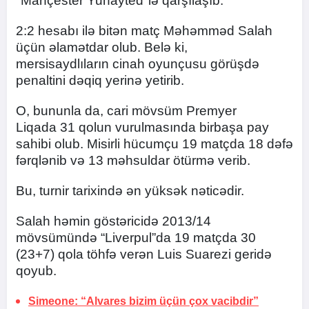
"Mançester Yunayted"lə qarşılaşıb.
2:2 hesabı ilə bitən matç Məhəmməd Salah
üçün əlamətdar olub. Belə ki,
mersisaydlıların cinah oyunçusu görüşdə
penaltini dəqiq yerinə yetirib.
O, bununla da, cari mövsüm Premyer
Liqada 31 qolun vurulmasında birbaşa pay
sahibi olub. Misirli hücumçu 19 matçda 18 dəfə
fərqlənib və 13 məhsuldar ötürmə verib.
Bu, turnir tarixində ən yüksək nəticədir.
Salah həmin göstəricidə 2013/14
mövsümündə “Liverpul”da 19 matçda 30
(23+7) qola töhfə verən Luis Suarezi geridə
qoyub.
Simeone: “Alvares bizim üçün çox vacibdir”