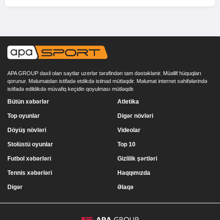
APA GROUP daxil olan saytlar uzerlər tərəfindən tam dəstəklənir. Müəllif hüquqları
qorunur. Məlumatdan istifadə etdikdə istinad mütləqdir. Məlumat internet səhifələrində
istifadə edildikdə müvafiq keçidin qoyulması mütləqdir.
Bütün xəbərlər
Atletika
Top oyunlar
Digər növləri
Döyüş növləri
Videolar
Stolüstü oyunlar
Top 10
Futbol xəbərləri
Gizlilik şərtləri
Tennis xəbərləri
Haqqımızda
Digər
Əlaqə