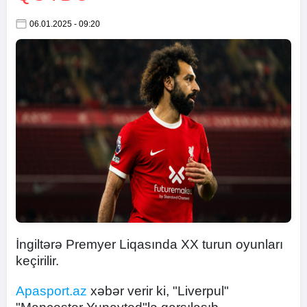
06.01.2025 - 09:20
İngiltərə Premyer Liqasında XX turun oyunları
keçirilir.
Apasport.az
xəbər verir ki, "Liverpul"