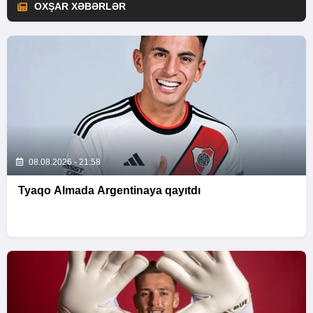
OXŞAR XƏBƏRLƏR
08.08.2026 - 21:58
Tyaqo Almada Argentinaya qayıtdı