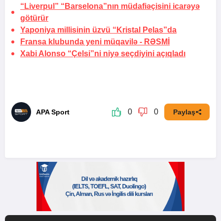
“Liverpul” “Barselona”nın müdafiəçisini icarəyə
götürür
Yaponiya millisinin üzvü “Kristal Pelas”da
Fransa klubunda yeni müqavilə -
RƏSMİ
Xabi Alonso “Çelsi”ni niyə seçdiyini açıqladı
0
0
APA Sport
Paylaş