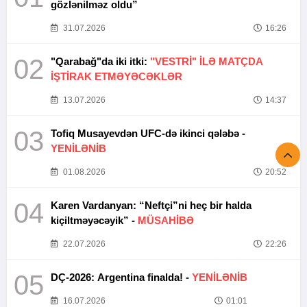
gözlənilməz oldu”
31.07.2026
16:26
02
"Qarabağ"da iki itki:
"VESTRİ" İLƏ MATÇDA
İŞTİRAK ETMƏYƏCƏKLƏR
13.07.2026
14:37
03
Tofiq Musayevdən UFC-də ikinci qələbə -
YENİLƏNİB
01.08.2026
20:52
04
Karen Vardanyan: “Neftçi”ni heç bir halda
kiçiltməyəcəyik” -
MÜSAHİBƏ
22.07.2026
22:26
05
DÇ-2026: Argentina finalda! -
YENİLƏNİB
16.07.2026
01:01