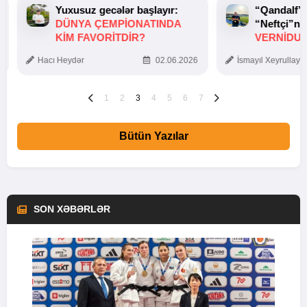
Yuxusuz gecələr başlayır:
“Qandalf”
DÜNYA ÇEMPIONATINDA
“Neftçi”ni
KIM FAVORITDIR?
VERNİDUB
TOXUNUŞ
Hacı Heydər
02.06.2026
İsmayıl Xeyrullaye
1
2
3
4
5
6
7
Bütün Yazılar
SON XƏBƏRLƏR