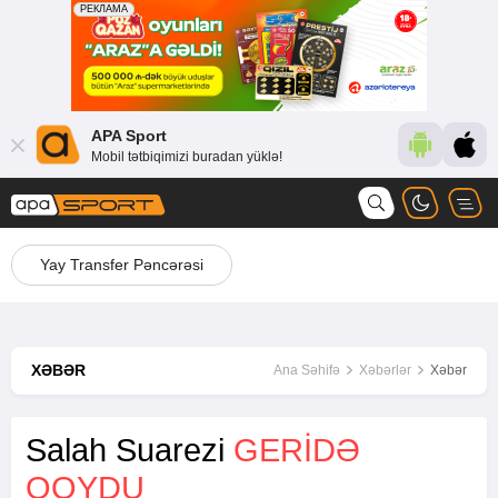
APA Sport
Mobil tətbiqimizi buradan yüklə!
Yay Transfer Pəncərəsi
XƏBƏR
Ana Səhifə
Xəbərlər
Xəbər
Salah Suarezi
GERIDƏ
QOYDU