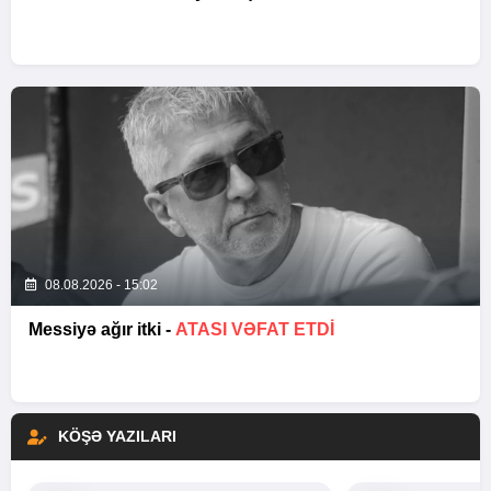
08.08.2026 - 15:02
Messiyə ağır itki -
ATASI VƏFAT ETDI
KÖŞƏ YAZILARI