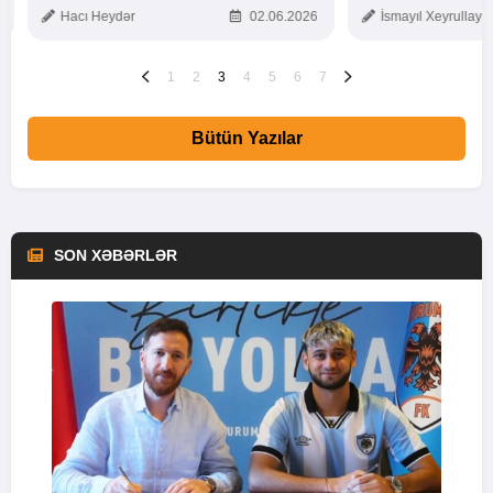
TOXUNUŞ
Hacı Heydər
02.06.2026
İsmayıl Xeyrullaye
1
2
3
4
5
6
7
Bütün Yazılar
SON XƏBƏRLƏR