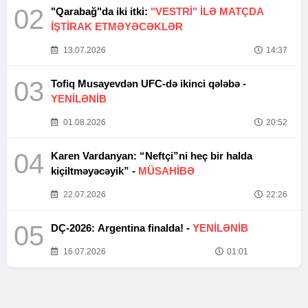
02
"Qarabağ"da iki itki:
"VESTRİ" İLƏ MATÇDA
İŞTİRAK ETMƏYƏCƏKLƏR
13.07.2026
14:37
03
Tofiq Musayevdən UFC-də ikinci qələbə -
YENİLƏNİB
01.08.2026
20:52
04
Karen Vardanyan: “Neftçi”ni heç bir halda
kiçiltməyəcəyik” -
MÜSAHİBƏ
22.07.2026
22:26
05
DÇ-2026: Argentina finalda! -
YENİLƏNİB
16.07.2026
01:01