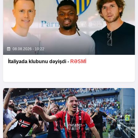
08.08.2026 - 10:22
İtaliyada klubunu dəyişdi -
RƏSMİ