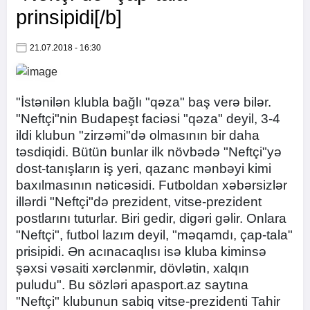
prinsipidi[/b]
21.07.2018 - 16:30
"İstənilən klubla bağlı "qəza" baş verə bilər.
"Neftçi"nin Budapeşt faciəsi "qəza" deyil, 3-4
ildi klubun "zirzəmi"də olmasının bir daha
təsdiqidi. Bütün bunlar ilk növbədə "Neftçi"yə
dost-tanışların iş yeri, qazanc mənbəyi kimi
baxılmasının nəticəsidi. Futboldan xəbərsizlər
illərdi "Neftçi"də prezident, vitse-prezident
postlarını tuturlar. Biri gedir, digəri gəlir. Onlara
"Neftçi", futbol lazım deyil, "məqamdı, çap-tala"
prisipidi. Ən acınacaqlısı isə kluba kiminsə
şəxsi vəsaiti xərclənmir, dövlətin, xalqın
puludu". Bu sözləri apasport.az saytına
"Neftçi" klubunun sabiq vitse-prezidenti Tahir