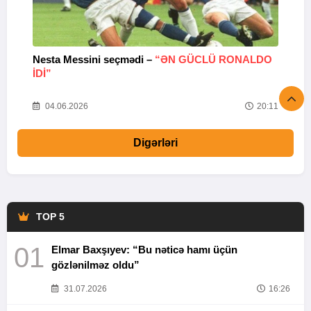
Nesta Messini seçmədi –
“ƏN GÜCLÜ RONALDO
“
IDI”
V
20
04.06.2026
20:11
Digərləri
TOP 5
01
Elmar Baxşıyev: “Bu nəticə hamı üçün
gözlənilməz oldu”
31.07.2026
16:26