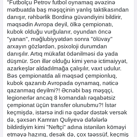
"Futbolçu Petrov futbol oynamaq əvəzinə
mətbuatda baş məşqçinin yanlış taktikasından
danışır, rəhbərlik Bordinə güvəndiyini bildirir,
məqsədin Avropa deyil, ölkə çempionatı,
kubok olduğu vurğulanır, oyundan öncə
"yanan", məğlubiyyətdən sonra "ölüvay"
arxayın gözlərdən, psixoloji durumdan
danışılır. Artıq mükafat ödənilməsi də yada
düşmür. Son illər olduğu kimi yenə ictimaiyyət,
azarkeşlər aldadılmağa çalışılır, vaxt udulur.
Bəs çempionatda ali məqsəd çempionluq,
kubok qazanıb Avropada oynamaq, nəticə
qazanmaq deyilmi?! Əcnəbi baş məşqçi,
legionerlər ancaq 8 komandalı rəqabətsiz
çempionat üçün transfer olunubmu?! İstər
keçmişdə, istərsə indi nə qədər dəstək versək
də, şəxsən Kamran Quliyevə dəfələrlə
bildirdiyim kimi "Neftçi" adına istənilən köməyi
etməyə hazırıq, desək də, çox təəssüf, keçmiş