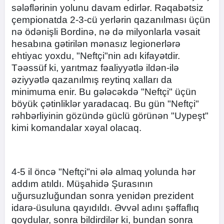
sələflərinin yolunu davam edirlər. Rəqabətsiz
çempionatda 2-3-cü yerlərin qazanılması üçün
nə ödənişli Bordinə, nə də milyonlarla vəsait
hesabına gətirilən mənasız legionerlərə
ehtiyac yoxdu, "Neftçi"nin adı kifayətdir.
Təəssüf ki, yarıtmaz fəaliyyətlə ildən-ilə
əziyyətlə qazanılmış reytinq xalları da
minimuma enir. Bu gələcəkdə "Neftçi" üçün
böyük çətinliklər yaradacaq. Bu gün "Neftçi"
rəhbərliyinin gözündə güclü görünən "Uypeşt"
kimi komandalar xəyal olacaq.
4-5 il öncə "Neftçi"ni ələ almaq yolunda hər
addım atıldı. Müşahidə Şurasının
uğursuzluğundan sonra yenidən prezident
idarə-üsuluna qayıdıldı. Əvvəl adını şəffaflıq
qoydular, sonra bildirdilər ki, bundan sonra