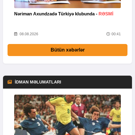
Nəriman Axundzadə Türkiyə klubunda -
RƏSMİ
"
24
08.08.2026
00:41
Bütün xəbərlər
İDMAN MƏLUMATLARI