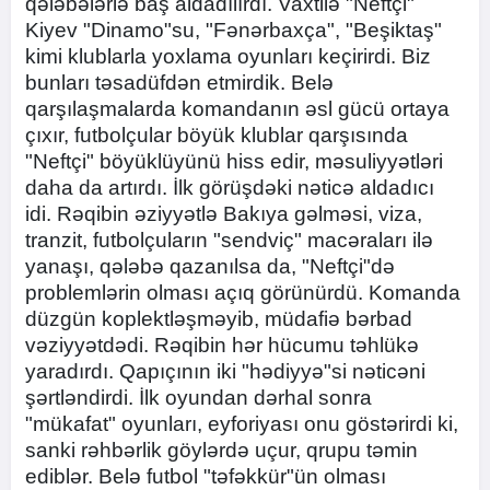
qələbələrlə baş aldadılırdı. Vaxtilə "Neftçi"
Kiyev "Dinamo"su, "Fənərbaxça", "Beşiktaş"
kimi klublarla yoxlama oyunları keçirirdi. Biz
bunları təsadüfdən etmirdik. Belə
qarşılaşmalarda komandanın əsl gücü ortaya
çıxır, futbolçular böyük klublar qarşısında
"Neftçi" böyüklüyünü hiss edir, məsuliyyətləri
daha da artırdı. İlk görüşdəki nəticə aldadıcı
idi. Rəqibin əziyyətlə Bakıya gəlməsi, viza,
tranzit, futbolçuların "sendviç" macəraları ilə
yanaşı, qələbə qazanılsa da, "Neftçi"də
problemlərin olması açıq görünürdü. Komanda
düzgün koplektləşməyib, müdafiə bərbad
vəziyyətdədi. Rəqibin hər hücumu təhlükə
yaradırdı. Qapıçının iki "hədiyyə"si nəticəni
şərtləndirdi. İlk oyundan dərhal sonra
"mükafat" oyunları, eyforiyası onu göstərirdi ki,
sanki rəhbərlik göylərdə uçur, qrupu təmin
ediblər. Belə futbol "təfəkkür"ün olması