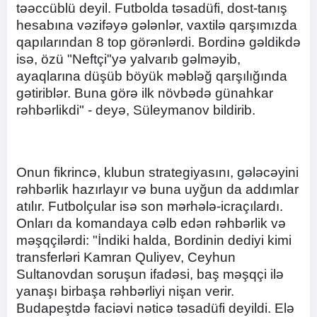
təəccüblü deyil. Futbolda təsadüfi, dost-tanış
hesabına vəzifəyə gələnlər, vaxtilə qarşımızda
qapılarından 8 top görənlərdi. Bordinə gəldikdə
isə, özü "Neftçi"yə yalvarıb gəlməyib,
ayaqlarına düşüb böyük məbləğ qarşılığında
gətiriblər. Buna görə ilk növbədə günahkar
rəhbərlikdi" - deyə, Süleymanov bildirib.
Onun fikrincə, klubun strategiyasını, gələcəyini
rəhbərlik hazırlayır və buna uyğun da addımlar
atılır. Futbolçular isə son mərhələ-icraçılardı.
Onları da komandaya cəlb edən rəhbərlik və
məşqçilərdi: "İndiki halda, Bordinin dediyi kimi
transferləri Kamran Quliyev, Ceyhun
Sultanovdan soruşun ifadəsi, baş məşqçi ilə
yanaşı birbaşa rəhbərliyi nişan verir.
Budapeştdə faciəvi nəticə təsadüfi deyildi. Elə