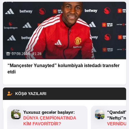
07.08.2026 - 21:28
“Mançester Yunayted” kolumbiyalı istedadı transfer
etdi
KÖŞƏ YAZILARI
Yuxusuz gecələr başlayır:
“Qandalf”
DÜNYA ÇEMPIONATINDA
“Neftçi”ni
KIM FAVORITDIR?
VERNİDUB