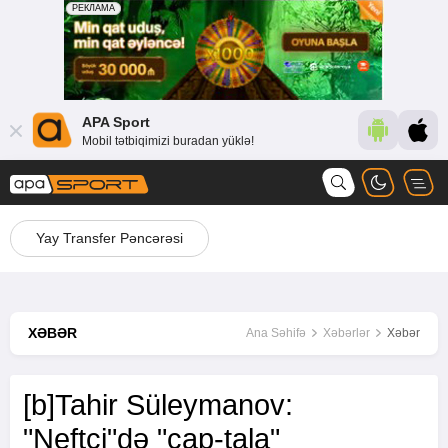
APA Sport
Mobil tətbiqimizi buradan yüklə!
Yay Transfer Pəncərəsi
XƏBƏR
Ana Səhifə
Xəbərlər
Xəbər
[b]Tahir Süleymanov:
"Neftçi"də "çap-tala"