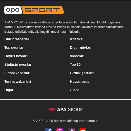
APA GROUP daxil olan saytlar uzerlər tərəfindən tam dəstəklənir. Müəllif hüquqları
qorunur. Məlumatdan istifadə etdikdə istinad mütləqdir. Məlumat internet səhifələrində
istifadə edildikdə müvafiq keçidin qoyulması mütləqdir.
Bütün xəbərlər
Atletika
Top oyunlar
Digər növləri
Döyüş növləri
Videolar
Stolüstü oyunlar
Top 10
Futbol xəbərləri
Gizlilik şərtləri
Tennis xəbərləri
Haqqımızda
Digər
Əlaqə
© 2007 - 2026 Bütün müəllif hüquqları qorunur.