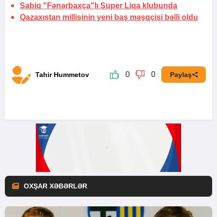
Sabiq "Fənərbaxça"lı Super Liqa klubunda
Qazaxıstan millisinin yeni baş məşqçisi bəlli oldu
0
0
Tahir Hummetov
Paylaş
OXŞAR XƏBƏRLƏR