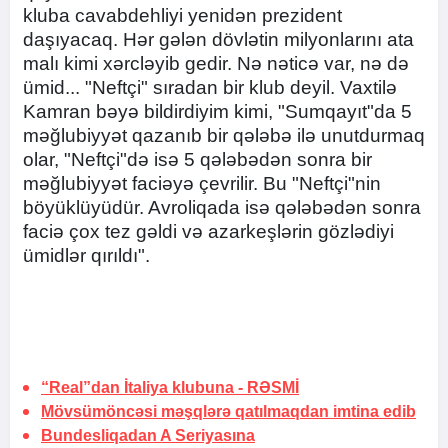
kluba cavabdehliyi yenidən prezident
daşıyacaq. Hər gələn dövlətin milyonlarını ata
malı kimi xərcləyib gedir. Nə nəticə var, nə də
ümid... "Neftçi" sıradan bir klub deyil. Vaxtilə
Kamran bəyə bildirdiyim kimi, "Sumqayıt"da 5
məğlubiyyət qazanıb bir qələbə ilə unutdurmaq
olar, "Neftçi"də isə 5 qələbədən sonra bir
məğlubiyyət faciəyə çevrilir. Bu "Neftçi"nin
böyüklüyüdür. Avroliqada isə qələbədən sonra
faciə çox tez gəldi və azarkeşlərin gözlədiyi
ümidlər qırıldı".
“Real”dan İtaliya klubuna -
RƏSMİ
Mövsümöncəsi məşqlərə qatılmaqdan imtina edib
Bundesliqadan A Seriyasına