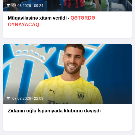
08.08.2026 - 09:24
Müqaviləsinə xitam verildi -
QƏTƏRDƏ
OYNAYACAQ
07.08.2026 - 22:09
Zidanın oğlu İspaniyada klubunu dəyişdi