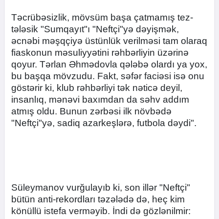
Təcrübəsizlik, mövsüm başa çatmamış tez-
tələsik "Sumqayıt"ı "Neftçi"yə dəyişmək,
əcnəbi məşqçiyə üstünlük verilməsi tam olaraq
fiaskonun məsuliyyətini rəhbərliyin üzərinə
qoyur. Tərlan Əhmədovla qələbə olardı ya yox,
bu başqa mövzudu. Fakt, səfər faciəsi isə onu
göstərir ki, klub rəhbərliyi tək nəticə deyil,
insanlıq, mənəvi baxımdan da səhv addım
atmış oldu. Bunun zərbəsi ilk növbədə
"Neftçi"yə, sadiq azarkeşlərə, futbola dəydi".
Süleymanov vurğulayıb ki, son illər "Neftçi"
bütün anti-rekordları təzələdə də, heç kim
könüllü istefa verməyib. İndi də gözlənilmir: