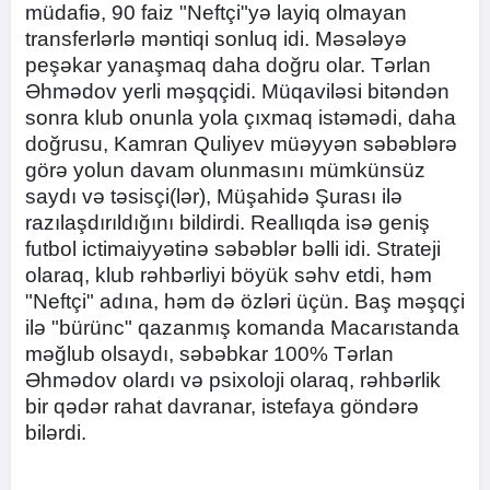
müdafiə, 90 faiz "Neftçi"yə layiq olmayan
transferlərlə məntiqi sonluq idi. Məsələyə
peşəkar yanaşmaq daha doğru olar. Tərlan
Əhmədov yerli məşqçidi. Müqaviləsi bitəndən
sonra klub onunla yola çıxmaq istəmədi, daha
doğrusu, Kamran Quliyev müəyyən səbəblərə
görə yolun davam olunmasını mümkünsüz
saydı və təsisçi(lər), Müşahidə Şurası ilə
razılaşdırıldığını bildirdi. Reallıqda isə geniş
futbol ictimaiyyətinə səbəblər bəlli idi. Strateji
olaraq, klub rəhbərliyi böyük səhv etdi, həm
"Neftçi" adına, həm də özləri üçün. Baş məşqçi
ilə "bürünc" qazanmış komanda Macarıstanda
məğlub olsaydı, səbəbkar 100% Tərlan
Əhmədov olardı və psixoloji olaraq, rəhbərlik
bir qədər rahat davranar, istefaya göndərə
bilərdi.