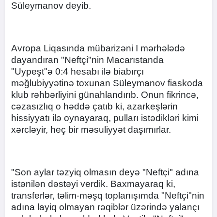
Süleymanov deyib.
Avropa Liqasında mübarizəni I mərhələdə
dayandıran "Neftçi"nin Macarıstanda
"Uypeşt"ə 0:4 hesabı ilə biabırçı
məğlubiyyətinə toxunan Süleymanov fiaskoda
klub rəhbərliyini günahlandırıb. Onun fikrincə,
cəzasızlıq o həddə çatıb ki, azarkeşlərin
hissiyyatı ilə oynayaraq, pulları istədikləri kimi
xərcləyir, heç bir məsuliyyət daşımırlar.
"Son aylar təzyiq olmasın deyə "Neftçi" adına
istənilən dəstəyi verdik. Baxmayaraq ki,
transferlər, təlim-məşq toplanışımda "Neftçi"nin
adına layiq olmayan rəqiblər üzərində yalançı