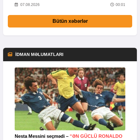
52
07.08.2026
00:01
Bütün xəbərlər
İDMAN MƏLUMATLARI
Nesta Messini seçmədi –
“ƏN GÜCLÜ RONALDO
“