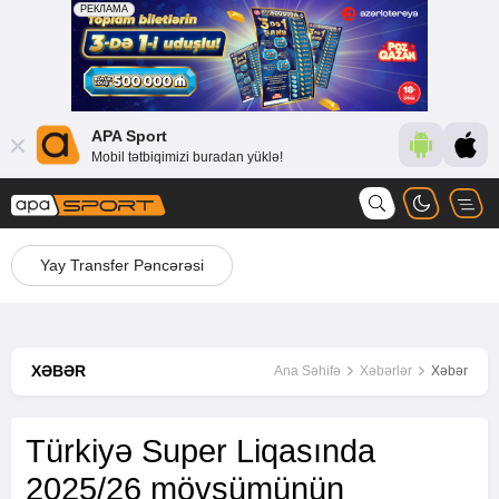
APA Sport
Mobil tətbiqimizi buradan yüklə!
Yay Transfer Pəncərəsi
XƏBƏR
Ana Səhifə
Xəbərlər
Xəbər
Türkiyə Super Liqasında
2025/26 mövsümünün