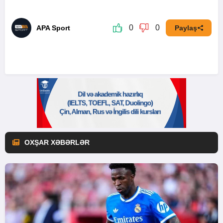
0
0
APA Sport
Paylaş
OXŞAR XƏBƏRLƏR