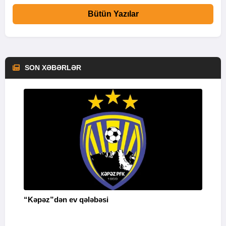
Bütün Yazılar
SON XƏBƏRLƏR
“Kəpəz”dən ev qələbəsi
Q
i