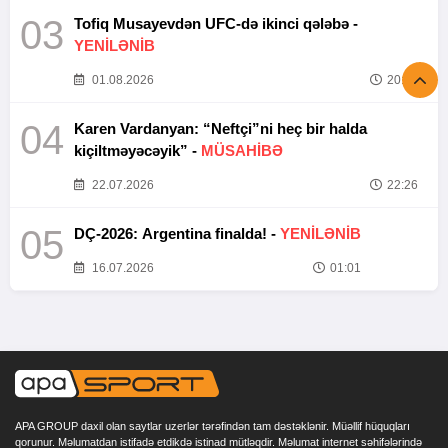
03
Tofiq Musayevdən UFC-də ikinci qələbə -
YENİLƏNİB
01.08.2026
20:52
04
Karen Vardanyan: “Neftçi”ni heç bir halda
kiçiltməyəcəyik” -
MÜSAHİBƏ
22.07.2026
22:26
05
DÇ-2026: Argentina finalda! -
YENİLƏNİB
16.07.2026
01:01
APA GROUP daxil olan saytlar uzerlər tərəfindən tam dəstəklənir. Müəllif hüquqları
qorunur. Məlumatdan istifadə etdikdə istinad mütləqdir. Məlumat internet səhifələrində