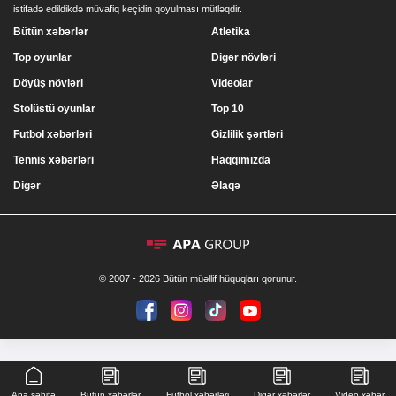
istifadə edildikdə müvafiq keçidin qoyulması mütləqdir.
Bütün xəbərlər
Atletika
Top oyunlar
Digər növləri
Döyüş növləri
Videolar
Stolüstü oyunlar
Top 10
Futbol xəbərləri
Gizlilik şərtləri
Tennis xəbərləri
Haqqımızda
Digər
Əlaqə
© 2007 - 2026 Bütün müəllif hüquqları qorunur.
Ana səhifə
Bütün xəbərlər
Futbol xəbərləri
Digər xəbərlər
Video xəbər