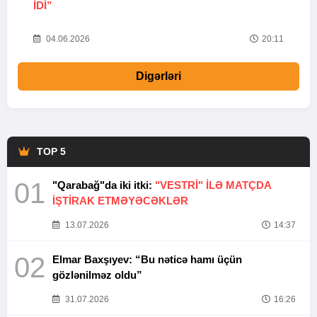
IDI”
V
20
04.06.2026
20:11
Digərləri
TOP 5
01
"Qarabağ"da iki itki:
"VESTRİ" İLƏ MATÇDA
İŞTİRAK ETMƏYƏCƏKLƏR
13.07.2026
14:37
02
Elmar Baxşıyev: “Bu nəticə hamı üçün
gözlənilməz oldu”
31.07.2026
16:26