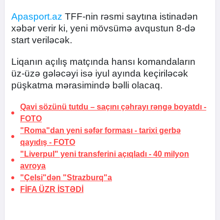
Apasport.az
TFF-nin rəsmi saytına istinadən
xəbər verir ki, yeni mövsümə avqustun 8-də
start veriləcək.
Liqanın açılış matçında hansı komandaların
üz-üzə gələcəyi isə iyul ayında keçiriləcək
püşkatma mərasimində bəlli olacaq.
Qavi sözünü tutdu –
saçını çəhrayı rəngə boyatdı
-
FOTO
"Roma"dan yeni səfər forması -
tarixi gerbə
qayıdış
-
FOTO
"Liverpul" yeni transferini açıqladı -
40 milyon
avroya
"Çelsi"dən "Strazburq"a
FİFA
ÜZR İSTƏDİ