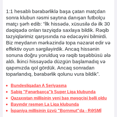
1:1 hesablı bərabərliklə başa çatan matçdan
sonra klubun rəsmi saytına danışan futbolçu
matçı şərh edib: “İlk hissədə, xüsusilə də ilk 30
dəqiqədə onları təzyiqdə saxlaya bildik. Rəqib
təzyiqlərimiz qarşısında nə edəcəyini bilmirdi.
Biz meydanın mərkəzində topa nəzarət edir və
effektiv oyun sərgiləyirdik. Ancaq hissənin
sonuna doğru yorulduq və rəqib təşəbbüsü ələ
aldı. İkinci hissəyədə düzgün başlamadıq və
qapımızda qol gördük. Ancaq sonradan
toparlandıq, bərabərlik qolunu vura bildik”.
Bundesliqadan A Seriyasına
Sabiq "Fənərbaxça"lı Super Liqa klubunda
Qazaxıstan millisinin yeni baş məşqçisi bəlli oldu
Bayındır rəsmən La Liqa klubunda
İspaniya millisinin üzvü "Bornmut"da -
RƏSMİ