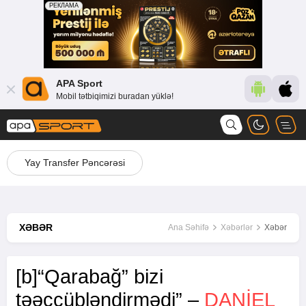
APA Sport
Mobil tətbiqimizi buradan yüklə!
Yay Transfer Pəncərəsi
XƏBƏR
Ana Səhifə
Xəbərlər
Xəbər
[b]“Qarabağ” bizi
təəccübləndirmədi” –
DANIEL