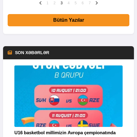
1
2
3
4
5
6
7
Bütün Yazılar
SON XƏBƏRLƏR
U16 basketbol millimizin Avropa çempionatında
M