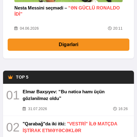
Nesta Messini seçmədi –
“ƏN GÜCLÜ RONALDO
“
IDI”
V
20
04.06.2026
20:11
Digərləri
TOP 5
01
Elmar Baxşıyev: “Bu nəticə hamı üçün
gözlənilməz oldu”
31.07.2026
16:26
02
"Qarabağ"da iki itki:
"VESTRİ" İLƏ MATÇDA
İŞTİRAK ETMƏYƏCƏKLƏR