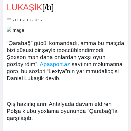
LUKAŞIK
[/b]
21.01.2018 - 01:37
“Qarabağ” gücül komandadı, amma bu matçda
bizi xüsusi bir şeylə təəccübləndirmədi.
Şəxsən mən daha onlardan yaxşı oyun
gözləyirdim”.
Apasport.az
saytının məlumatına
görə, bu sözləri “Lexiya”nın yarımmüdafiəçisi
Daniel Lukaşik deyib.
Qış hazırlıqlarını Antalyada davam etdirən
Polşa klubu yoxlama oyununda “Qarabağ”la
qarşılaşıb.