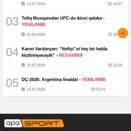
13.07.2026
14:37
03
Tofiq Musayevdən UFC-də ikinci qələbə -
YENİLƏNİB
01.08.2026
20:52
04
Karen Vardanyan: “Neftçi”ni heç bir halda
kiçiltməyəcəyik” -
MÜSAHİBƏ
22.07.2026
22:26
05
DÇ-2026: Argentina finalda! -
YENİLƏNİB
16.07.2026
01:01