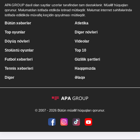
APA GROUP daxil olan saytlar uzerlər tərəfindən tam dəstəklənir. Müəllif hüquqları
qorunur. Məlumatdan istifadə etdikdə istinad mütləqdir. Məlumat internet səhifələrində
istifadə edildikdə müvafiq keçidin qoyulması mütləqdir.
Bütün xəbərlər
Atletika
Top oyunlar
Digər növləri
Döyüş növləri
Videolar
Stolüstü oyunlar
Top 10
Futbol xəbərləri
Gizlilik şərtləri
Tennis xəbərləri
Haqqımızda
Digər
Əlaqə
© 2007 - 2026 Bütün müəllif hüquqları qorunur.