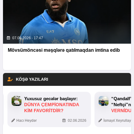
07.08.2026 - 17:47
Mövsümöncəsi məşqlərə qatılmaqdan imtina edib
KÖŞƏ YAZILARI
Yuxusuz gecələr başlayır:
“Qandalf”
DÜNYA ÇEMPIONATINDA
“Neftçi”ni
KIM FAVORITDIR?
VERNİDUB
TOXUNUŞ
Hacı Heydər
02.06.2026
İsmayıl Xeyrullaye