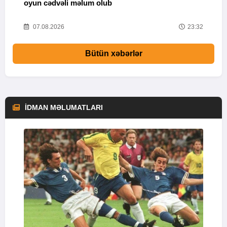
oyun cədvəli məlum olub
58
07.08.2026
23:32
Bütün xəbərlər
İDMAN MƏLUMATLARI