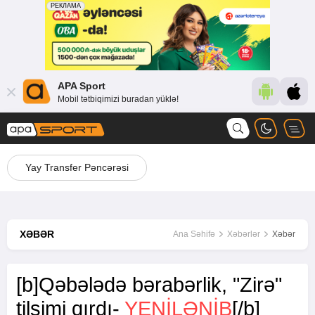
APA Sport
Mobil tətbiqimizi buradan yüklə!
Yay Transfer Pəncərəsi
XƏBƏR
Ana Səhifə
Xəbərlər
Xəbər
[b]Qəbələdə bərabərlik, "Zirə"
tilsimi qırdı-
YENİLƏNİB
[/b]