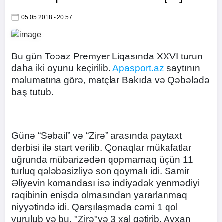
05.05.2018 - 20:57
Bu gün Topaz Premyer Liqasında XXVI turun
daha iki oyunu keçirilib.
Apasport.az
saytının
məlumatına görə, matçlar Bakıda və Qəbələdə
baş tutub.
Günə “Səbail” və “Zirə” arasında paytaxt
derbisi ilə start verilib. Qonaqlar mükafatlar
uğrunda mübarizədən qopmamaq üçün 11
turluq qələbəsizliyə son qoymalı idi. Samir
Əliyevin komandası isə indiyədək yenmədiyi
rəqibinin enişdə olmasından yararlanmaq
niyyətində idi. Qarşılaşmada cəmi 1 qol
vurulub və bu, "Zirə"yə 3 xal gətirib. Ayxan