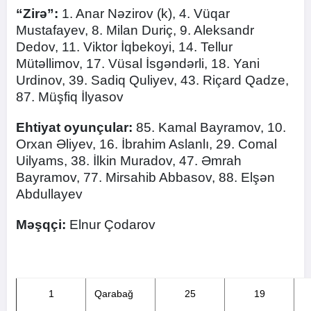
“Zirə”:
1. Anar Nəzirov (k), 4. Vüqar
Mustafayev, 8. Milan Duriç, 9. Aleksandr
Dedov, 11. Viktor İqbekoyi, 14. Tellur
Mütəllimov, 17. Vüsal İsgəndərli, 18. Yani
Urdinov, 39. Sadiq Quliyev, 43. Riçard Qadze,
87. Müşfiq İlyasov
Ehtiyat oyunçular:
85. Kamal Bayramov, 10.
Orxan Əliyev, 16. İbrahim Aslanlı, 29. Comal
Uilyams, 38. İlkin Muradov, 47. Əmrah
Bayramov, 77. Mirsahib Abbasov, 88. Elşən
Abdullayev
Məşqçi:
Elnur Çodarov
1
Qarabağ
25
19