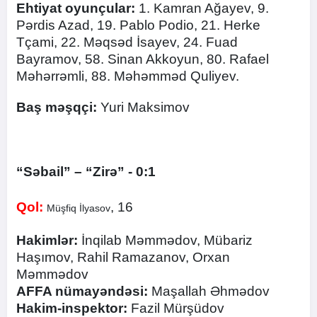
Ehtiyat oyunçular:
1. Kamran Ağayev, 9.
Pərdis Azad, 19. Pablo Podio, 21. Herke
Tçami, 22. Məqsəd İsayev, 24. Fuad
Bayramov, 58. Sinan Akkoyun, 80. Rafael
Məhərrəmli, 88. Məhəmməd Quliyev.
Baş məşqçi:
Yuri Maksimov
“Səbail” – “Zirə” - 0:1
Qol:
, 16
Müşfiq İlyasov
Hakimlər:
İnqilab Məmmədov, Mübariz
Haşımov, Rahil Ramazanov, Orxan
Məmmədov
AFFA nümayəndəsi:
Maşallah Əhmədov
Hakim-inspektor:
Fazil Mürşüdov