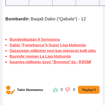
Bombardir:
Baqali Dabo (“Qəbələ”) - 12
Bundesliqadan A Seriyasına
Sabiq "Fənərbaxça"lı Super Liqa klubunda
Qazaxıstan millisinin yeni baş məşqçisi bəlli oldu
Bayındır rəsmən La Liqa klubunda
İspaniya millisinin üzvü "Bornmut"da -
RƏSMİ
0
0
Tahir Hummetov
Paylaş