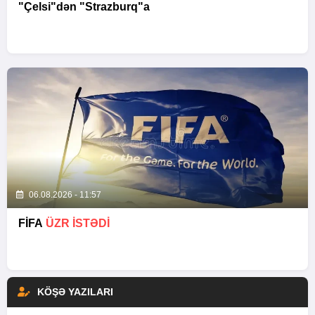
"Çelsi"dən "Strazburq"a
06.08.2026 - 11:57
FİFA
ÜZR İSTƏDİ
KÖŞƏ YAZILARI