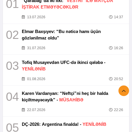
01
"Qarabağ"da iki itki:
"VESTRİ" İLƏ MATÇDA
İŞTİRAK ETMƏYƏCƏKLƏR
13.07.2026
14:37
02
Elmar Baxşıyev: “Bu nəticə hamı üçün
gözlənilməz oldu”
31.07.2026
16:26
03
Tofiq Musayevdən UFC-də ikinci qələbə -
YENİLƏNİB
01.08.2026
20:52
04
Karen Vardanyan: “Neftçi”ni heç bir halda
kiçiltməyəcəyik” -
MÜSAHİBƏ
22.07.2026
22:26
05
DÇ-2026: Argentina finalda! -
YENİLƏNİB