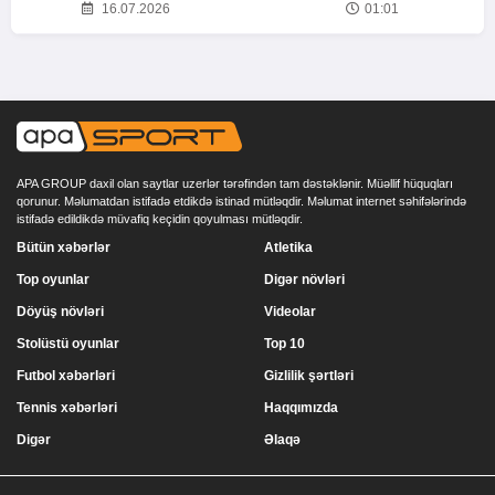
16.07.2026
01:01
APA GROUP daxil olan saytlar uzerlər tərəfindən tam dəstəklənir. Müəllif hüquqları
qorunur. Məlumatdan istifadə etdikdə istinad mütləqdir. Məlumat internet səhifələrində
istifadə edildikdə müvafiq keçidin qoyulması mütləqdir.
Bütün xəbərlər
Atletika
Top oyunlar
Digər növləri
Döyüş növləri
Videolar
Stolüstü oyunlar
Top 10
Futbol xəbərləri
Gizlilik şərtləri
Tennis xəbərləri
Haqqımızda
Digər
Əlaqə