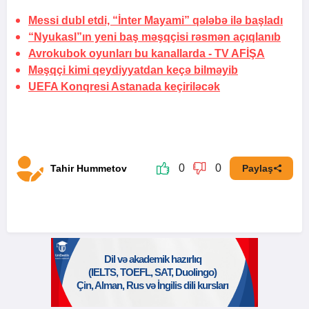
Messi dubl etdi, “İnter Mayami” qələbə ilə başladı
“Nyukasl”ın yeni baş məşqçisi rəsmən açıqlanıb
Avrokubok oyunları bu kanallarda -
TV AFİŞA
Məşqçi kimi qeydiyyatdan keçə bilməyib
UEFA Konqresi Astanada keçiriləcək
0
0
Tahir Hummetov
Paylaş