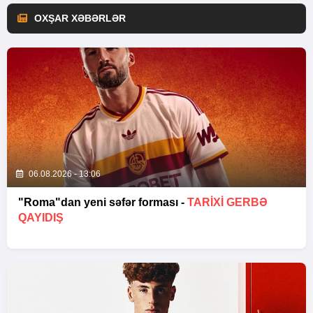
OXŞAR XƏBƏRLƏR
06.08.2026 - 13:06
"Roma"dan yeni səfər forması -
TARIXI GERBƏ
QAYIDIŞ