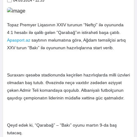
04.03.2014 - 11:55
Topaz Premyer Liqasının XXIV turunun “Neftçi” ilə oyununda
4:1 hesabı ilə qalib gələn “Qarabağ”ın istirahəti başa çatıb.
Apasport.az
saytının məlumatına görə, Ağdam təmsilçisi artıq
XXV turun “Bakı” ilə oyununun hazırlıqlarına start verib.
Suraxanı qəsəbə stadionunda keçirilən hazırlıqlarda milli üzvləri
olmadan baş tutub. Əvəzində neçə vaxtdır zədədən əziyyət
çəkən Admir Teli komandaya qoşulub. Albaniyalı futbolçunun
qayıdışı çempionatın liderinin müdafiə xəttinə güc qatmalıdır.
Qeyd edək ki, “Qarabağ” – “Bakı” oyunu martın 9-da baş
tutacaq.