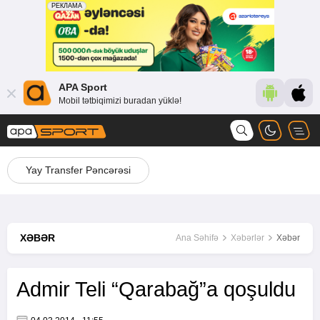
APA Sport
Mobil tətbiqimizi buradan yüklə!
Yay Transfer Pəncərəsi
XƏBƏR
Ana Səhifə
Xəbərlər
Xəbər
Admir Teli “Qarabağ”a qoşuldu