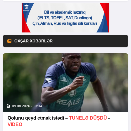
OXŞAR XƏBƏRLƏR
09.08.2026 - 13:34
Qolunu qeyd etmək istədi –
TUNELƏ DÜŞDÜ
-
VİDEO