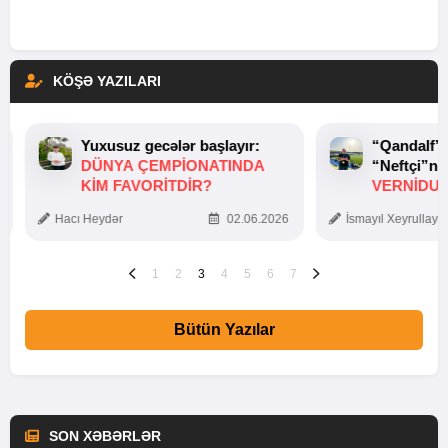
KÖŞƏ YAZILARI
Yuxusuz gecələr başlayır:
“Qandalf”
DÜNYA ÇEMPIONATINDA
“Neftçi”ni
KIM FAVORITDIR?
VERNİDUB
TOXUNUŞ
Hacı Heydər
02.06.2026
İsmayıl Xeyrullaye
1
2
3
4
5
6
7
Bütün Yazılar
SON XƏBƏRLƏR