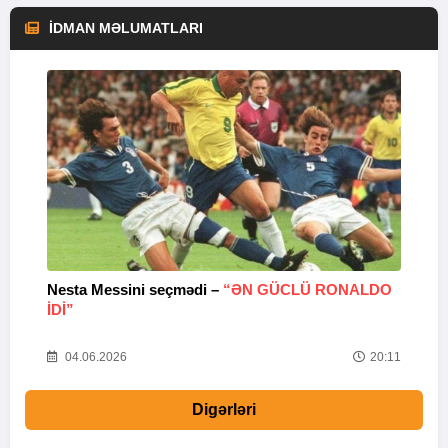
İDMAN MƏLUMATLARI
Nesta Messini seçmədi –
“ƏN GÜCLÜ RONALDO
“
IDI”
V
20
04.06.2026
20:11
Digərləri