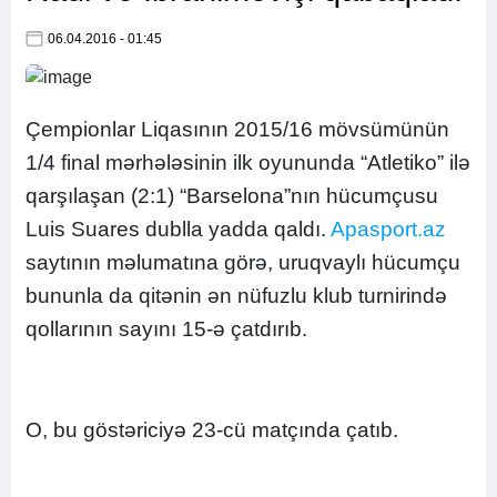
06.04.2016 - 01:45
Çempionlar Liqasının 2015/16 mövsümünün
1/4 final mərhələsinin ilk oyununda “Atletiko” ilə
qarşılaşan (2:1) “Barselona”nın hücumçusu
Luis Suares dublla yadda qaldı.
Apasport.az
saytının məlumatına görə, uruqvaylı hücumçu
bununla da qitənin ən nüfuzlu klub turnirində
qollarının sayını 15-ə çatdırıb.
O, bu göstəriciyə 23-cü matçında çatıb.