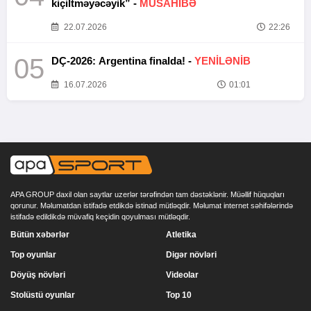
kiçiltməyəcəyik” -
MÜSAHİBƏ
22.07.2026
22:26
05
DÇ-2026: Argentina finalda! -
YENİLƏNİB
16.07.2026
01:01
APA GROUP daxil olan saytlar uzerlər tərəfindən tam dəstəklənir. Müəllif hüquqları
qorunur. Məlumatdan istifadə etdikdə istinad mütləqdir. Məlumat internet səhifələrində
istifadə edildikdə müvafiq keçidin qoyulması mütləqdir.
Bütün xəbərlər
Atletika
Top oyunlar
Digər növləri
Döyüş növləri
Videolar
Stolüstü oyunlar
Top 10