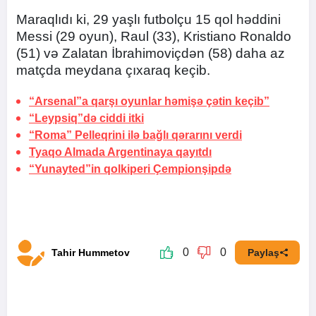
Maraqlıdı ki, 29 yaşlı futbolçu 15 qol həddini
Messi (29 oyun), Raul (33), Kristiano Ronaldo
(51) və Zalatan İbrahimoviçdən (58) daha az
matçda meydana çıxaraq keçib.
“Arsenal”a qarşı oyunlar həmişə çətin keçib”
“Leypsiq”də ciddi itki
“Roma” Pelleqrini ilə bağlı qərarını verdi
Tyaqo Almada Argentinaya qayıtdı
“Yunayted”in qolkiperi Çempionşipdə
0
0
Tahir Hummetov
Paylaş