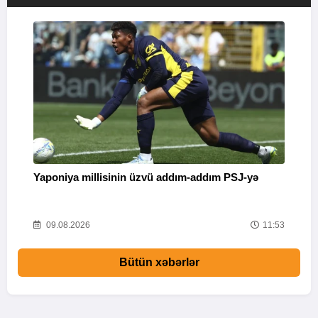
Yaponiya millisinin üzvü addım-addım PSJ-yə
“
26
09.08.2026
11:53
Bütün xəbərlər