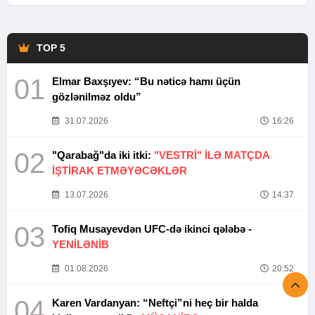
TOP 5
01
Elmar Baxşıyev: “Bu nəticə hamı üçün
gözlənilməz oldu”
31.07.2026
16:26
02
"Qarabağ"da iki itki:
"VESTRİ" İLƏ MATÇDA
İŞTİRAK ETMƏYƏCƏKLƏR
13.07.2026
14:37
03
Tofiq Musayevdən UFC-də ikinci qələbə -
YENİLƏNİB
01.08.2026
20:52
04
Karen Vardanyan: “Neftçi”ni heç bir halda