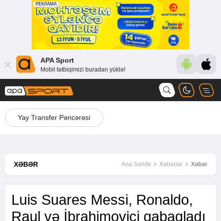
APA Sport
Mobil tətbiqimizi buradan yüklə!
Yay Transfer Pəncərəsi
XƏBƏR
Ana Səhifə
Xəbərlər
Xəbər
Luis Suares Messi, Ronaldo,
Raul və İbrahimoviçi qabaqladı