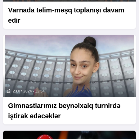
Varnada təlim-məşq toplanışı davam
edir
23.07.2024 - 12:54
Gimnastlarımız beynəlxalq turnirdə
iştirak edəcəklər