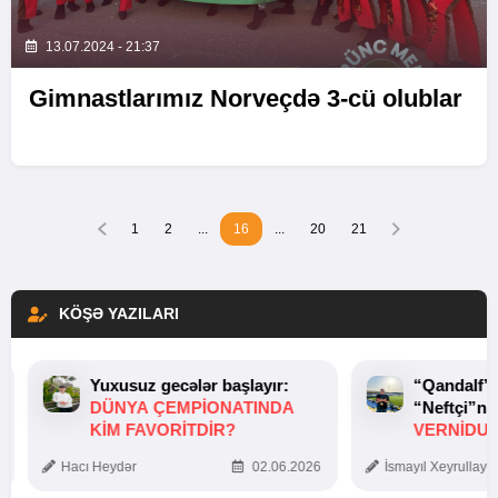
13.07.2024 - 21:37
Gimnastlarımız Norveçdə 3-cü olublar
1
2
...
16
...
20
21
KÖŞƏ YAZILARI
Yuxusuz gecələr başlayır:
“Qandalf”
DÜNYA ÇEMPIONATINDA
“Neftçi”ni
KIM FAVORITDIR?
VERNİDUB
TOXUNUŞ
Hacı Heydər
02.06.2026
İsmayıl Xeyrullaye