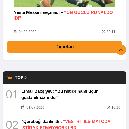
Nesta Messini seçmədi –
“ƏN GÜCLÜ RONALDO
“
IDI”
V
20
04.06.2026
20:11
Digərləri
TOP 5
01
Elmar Baxşıyev: “Bu nəticə hamı üçün
gözlənilməz oldu”
31.07.2026
16:26
02
"Qarabağ"da iki itki:
"VESTRİ" İLƏ MATÇDA
İŞTİRAK ETMƏYƏCƏKLƏR