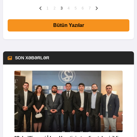
1
2
3
4
5
6
7
Bütün Yazılar
SON XƏBƏRLƏR