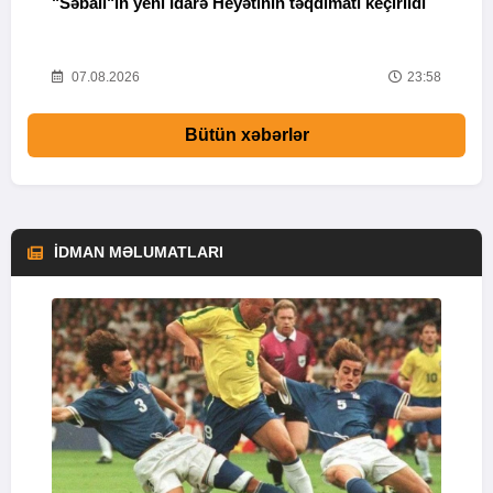
"Səbail"in yeni İdarə Heyətinin təqdimatı keçirildi
U
o
41
07.08.2026
23:58
Bütün xəbərlər
İDMAN MƏLUMATLARI