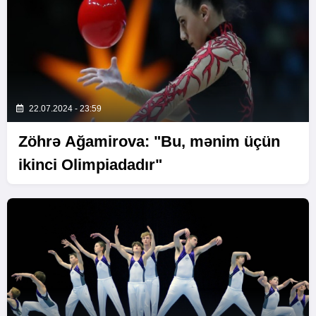
22.07.2024 - 23:59
Zöhrə Ağamirova: "Bu, mənim üçün
ikinci Olimpiadadır"