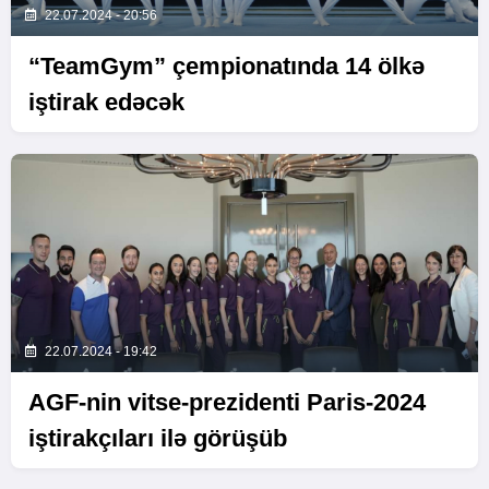
22.07.2024 - 20:56
“TeamGym” çempionatında 14 ölkə
iştirak edəcək
22.07.2024 - 19:42
AGF-nin vitse-prezidenti Paris-2024
iştirakçıları ilə görüşüb