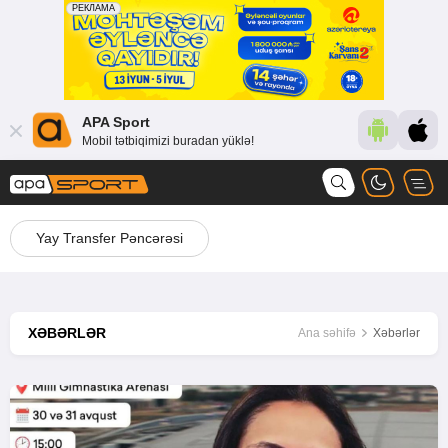
APA Sport
Mobil tətbiqimizi buradan yüklə!
Yay Transfer Pəncərəsi
XƏBƏRLƏR
Ana səhifə
Xəbərlər