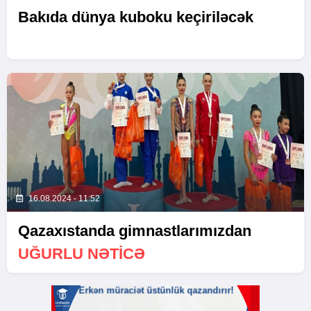
Bakıda dünya kuboku keçiriləcək
16.08.2024 - 11:52
Qazaxıstanda gimnastlarımızdan
UĞURLU NƏTICƏ