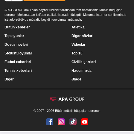
APA GROUP daxil olan saytlar uzerlər tərəfindən tam dəstəklənir. Müəllif hüquqları
qorunur. Məlumatdan istifadə etdikdə istinad mütləqdir. Məlumat internet səhifələrində
istifadə edildikdə müvafiq keçidin qoyulması mütləqdir.
Bütün xəbərlər
Atletika
Top oyunlar
Digər növləri
Döyüş növləri
Videolar
Stolüstü oyunlar
Top 10
Futbol xəbərləri
Gizlilik şərtləri
Tennis xəbərləri
Haqqımızda
Digər
Əlaqə
© 2007 - 2026 Bütün müəllif hüquqları qorunur.