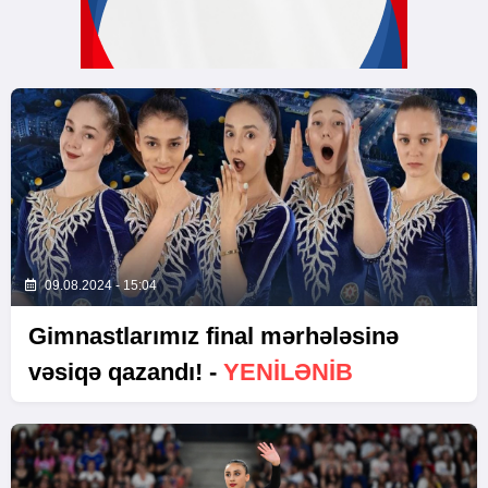
09.08.2024 - 15:04
Gimnastlarımız final mərhələsinə
vəsiqə qazandı! -
YENİLƏNİB