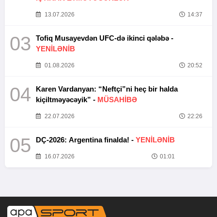
13.07.2026
14:37
03
Tofiq Musayevdən UFC-də ikinci qələbə -
YENİLƏNİB
01.08.2026
20:52
04
Karen Vardanyan: “Neftçi”ni heç bir halda
kiçiltməyəcəyik” -
MÜSAHİBƏ
22.07.2026
22:26
05
DÇ-2026: Argentina finalda! -
YENİLƏNİB
16.07.2026
01:01