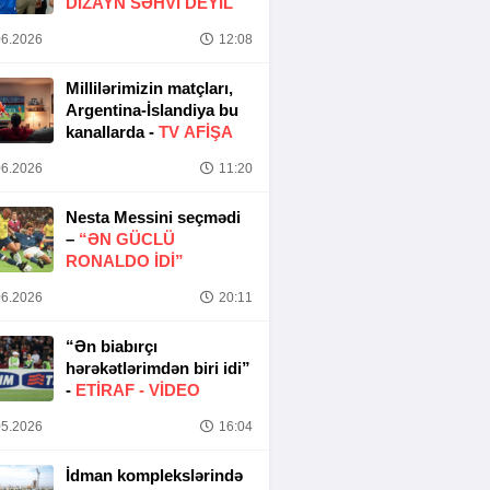
DIZAYN SƏHVI DEYIL
6.2026
12:08
Millilərimizin matçları,
Argentina-İslandiya bu
kanallarda -
TV AFİŞA
6.2026
11:20
Nesta Messini seçmədi
–
“ƏN GÜCLÜ
RONALDO IDI”
6.2026
20:11
“Ən biabırçı
hərəkətlərimdən biri idi”
-
ETIRAF -
VİDEO
5.2026
16:04
İdman komplekslərində