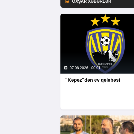
OXŞAR XƏBƏRLƏR
07.08.2026 - 00:01
“Kəpəz”dən ev qələbəsi