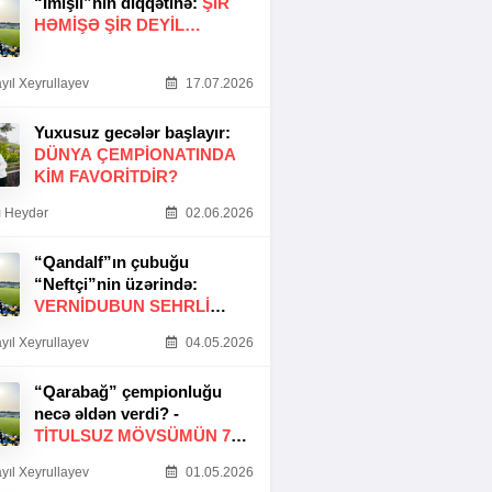
“İmişli”nin diqqətinə:
ŞIR
HƏMIŞƏ ŞIR DEYIL…
yıl Xeyrullayev
17.07.2026
Yuxusuz gecələr başlayır:
DÜNYA ÇEMPIONATINDA
KIM FAVORITDIR?
 Heydər
02.06.2026
“Qandalf”ın çubuğu
“Neftçi”nin üzərində:
VERNİDUBUN SEHRLİ
TOXUNUŞU
yıl Xeyrullayev
04.05.2026
“Qarabağ” çempionluğu
necə əldən verdi? -
TITULSUZ MÖVSÜMÜN 7
SƏBƏBI
yıl Xeyrullayev
01.05.2026