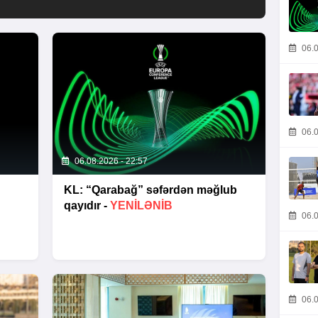
06.0
06.0
06.08.2026 - 22:57
KL: “Qarabağ” səfərdən məğlub
qayıdır -
YENİLƏNİB
06.0
06.0