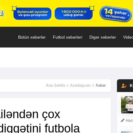
Bütün xəbərlər
Futbol xəbərləri
Digər xəbərlər
Video
Ana Səhifə
Azərbaycan
Xəbər
K
iləndən çox
Hacı
qqətini futbola