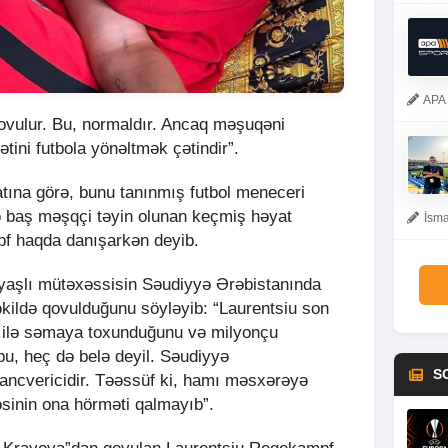
APA 
vulur. Bu, normaldır. Ancaq məşuqəni
tini futbola yönəltmək çətindir”.
ına görə, bunu tanınmış futbol meneceri
 baş məşqçi təyin olunan keçmiş həyat
İsma
f haqda danışarkən deyib.
yaşlı mütəxəssisin Səudiyyə Ərəbistanında
əkildə qovulduğunu söyləyib: “Laurentsiu son
Əli ilə səmaya toxunduğunu və milyonçu
, heç də belə deyil. Səudiyyə
S
ancvericidir. Təəssüf ki, hamı məsxərəyə
ləsinin ona hörməti qalmayıb”.