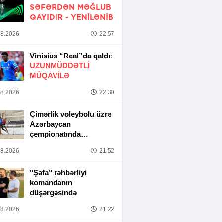
SƏFƏRDƏN MƏĞLUB
QAYIDIR -
YENİLƏNİB
8.2026
22:57
Vinisius “Real”da qaldı:
UZUNMÜDDƏTLİ
MÜQAVİLƏ
8.2026
22:30
Çimərlik voleybolu üzrə
Azərbaycan
çempionatında
yarımfinal mərhələsi
8.2026
21:52
başa çatıb
"Şəfa" rəhbərliyi
komandanın
düşərgəsində
8.2026
21:22