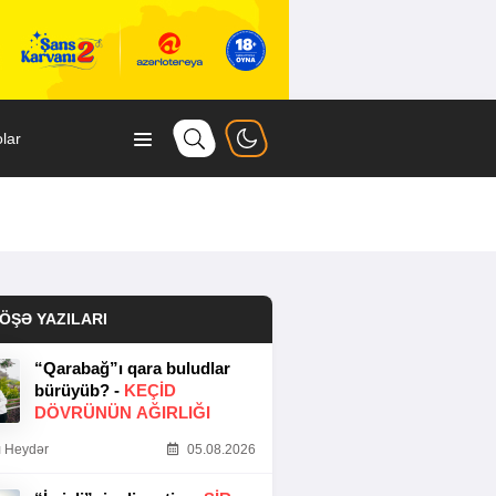
lar
ÖŞƏ YAZILARI
“Qarabağ”ı qara buludlar
bürüyüb? -
KEÇID
DÖVRÜNÜN AĞIRLIĞI
 Heydər
05.08.2026