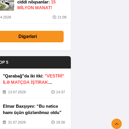
ciddi nöqsanlar:
15
MILYON MANAT!
4.2026
21:08
Digərləri
OP 5
"Qarabağ"da iki itki:
"VESTRİ"
İLƏ MATÇDA İŞTİRAK
ETMƏYƏCƏKLƏR
13.07.2026
14:37
Elmar Baxşıyev: “Bu nəticə
hamı üçün gözlənilməz oldu”
31.07.2026
16:26