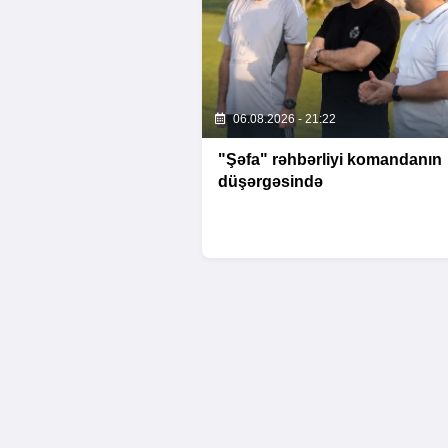
06.08.2026 - 21:22
"Şəfa" rəhbərliyi komandanın
düşərgəsində