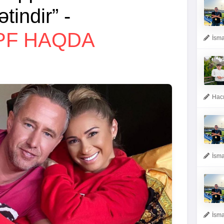
tindir” -
PF HAQDA
İsma
Hacı
İsma
İsma