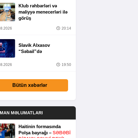
Klub rəhbərləri və
maliyyə menecerləri ilə
görüş
8.2026
20:14
Slavik Alxasov
“Səbail”də
8.2026
19:50
Bütün xəbərlər
DMAN MƏLUMATLARI
Haitinin formasında
Polşa bayrağı –
SƏBƏBI