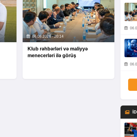
06.0
06.08.2026 - 20:14
Klub rəhbərləri və maliyyə
menecerləri ilə görüş
06.0
İ