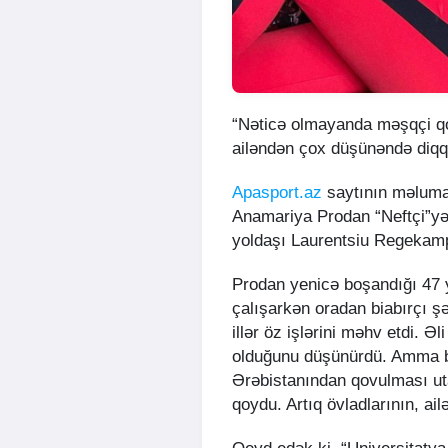
“Nəticə olmayanda məşqçi qo
ailəndən çox düşünəndə diqqə
Apasport.az
saytının məlumat
Anamariya Prodan “Neftçi”yə
yoldaşı Laurentsiu Regekamp
Prodan yenicə boşandığı 47 
çalışarkən oradan biabırçı ş
illər öz işlərini məhv etdi. 
olduğunu düşünürdü. Amma bu
Ərəbistanından qovulması ut
qoydu. Artıq övladlarının, ai