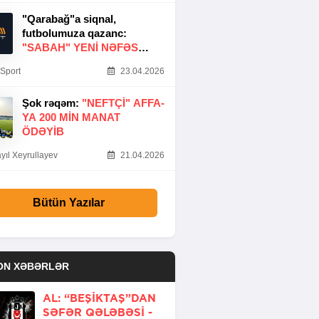
"Qarabağ"a siqnal,
futbolumuza qazanc:
"SABAH" YENI NƏFƏS
GƏTIRDI
Sport
23.04.2026
Şok rəqəm:
"NEFTÇI" AFFA-
YA 200 MIN MANAT
ÖDƏYIB
yıl Xeyrullayev
21.04.2026
Bütün Yazılar
ON XƏBƏRLƏR
AL: “BEŞIKTAŞ”DAN
SƏFƏR QƏLƏBƏSI -