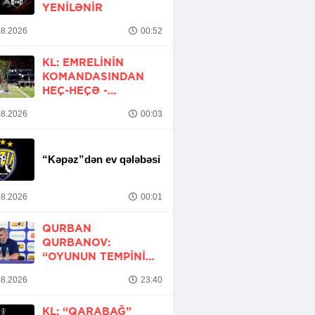
YENİLƏNİR
8.2026
00:52
KL: EMRELININ
KOMANDASINDAN
HEÇ-HEÇƏ -
YENİLƏNİR
8.2026
00:03
“Kəpəz”dən ev qələbəsi
8.2026
00:01
QURBAN
QURBANOV:
“OYUNUN TEMPINI
ARTIRMALI IDIK”
8.2026
23:40
KL: “QARABAĞ”