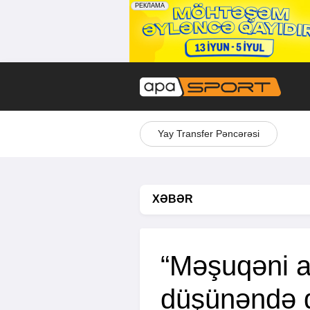
Yay Transfer Pəncərəsi
XƏBƏR
“Məşuqəni a
düşünəndə di