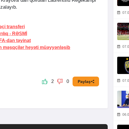
a Krayova”dan qovulan Laurentsiu Regekampf
mzalayıb.
07.0
i transferi
ılıq -
RƏSMİ
A-dan təyinat
07.0
 məşqçilər heyəti müəyyənləşib
07.0
2
0
Paylaş
06.0