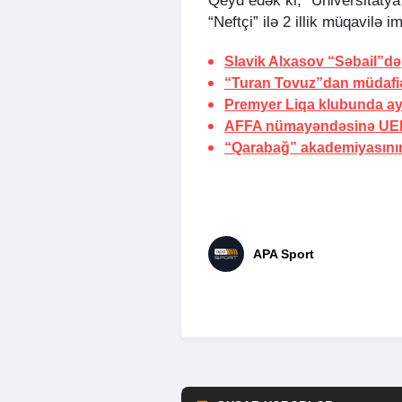
Qeyd edək ki, “Universitaty
“Neftçi” ilə 2 illik müqavilə i
Slavik Alxasov “Səbail”də
“Turan Tovuz”dan müdafiəç
Premyer Liqa klubunda ayr
AFFA nümayəndəsinə UEF
“Qarabağ” akademiyasının
APA Sport