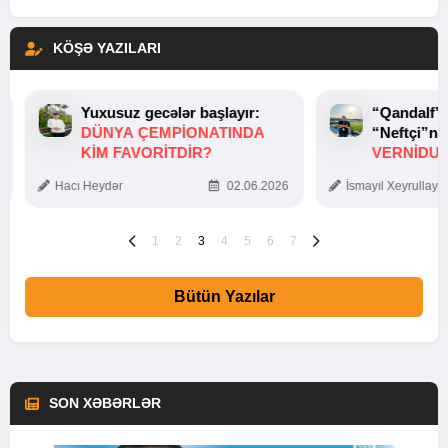
KÖŞƏ YAZILARI
Yuxusuz gecələr başlayır:
“Qandalf”
DÜNYA ÇEMPIONATINDA
“Neftçi”ni
KIM FAVORITDIR?
VERNİDUB
TOXUNUŞ
Hacı Heydər
02.06.2026
İsmayıl Xeyrullaye
1
2
3
4
5
6
7
Bütün Yazılar
SON XƏBƏRLƏR