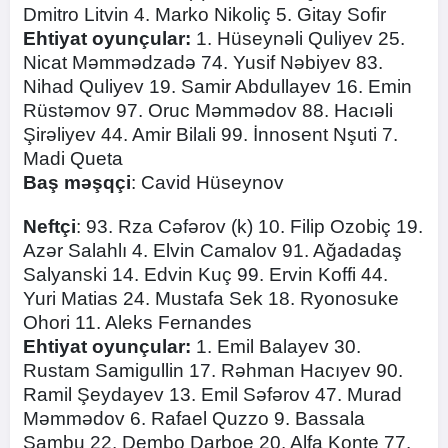
Dmitro Litvin 4. Marko Nikoliç 5. Gitay Sofir
Ehtiyat oyunçular:
1. Hüseynəli Quliyev 25.
Nicat Məmmədzadə 74. Yusif Nəbiyev 83.
Nihad Quliyev 19. Samir Abdullayev 16. Emin
Rüstəmov 97. Oruc Məmmədov 88. Hacıəli
Şirəliyev 44. Amir Bilali 99. İnnosent Nşuti 7.
Madi Queta
Baş məşqçi
: Cavid Hüseynov
Neftçi
: 93. Rza Cəfərov (k) 10. Filip Ozobiç 19.
Azər Salahlı 4. Elvin Camalov 91. Ağadadaş
Salyanski 14. Edvin Kuç 99. Ervin Koffi 44.
Yuri Matias 24. Mustafa Sek 18. Ryonosuke
Ohori 11. Aleks Fernandes
Ehtiyat oyunçular:
1. Emil Balayev 30.
Rustam Samigullin 17. Rəhman Hacıyev 90.
Ramil Şeydayev 13. Emil Səfərov 47. Murad
Məmmədov 6. Rafael Quzzo 9. Bassala
Sambu 22. Dembo Darboe 20. Alfa Konte 77.