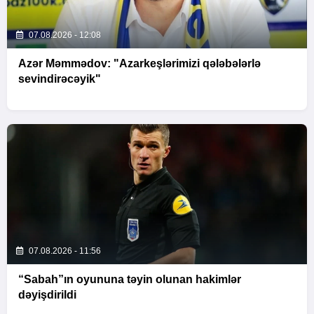
07.08.2026 - 12:08
Azər Məmmədov: "Azarkeşlərimizi qələbələrlə
sevindirəcəyik"
07.08.2026 - 11:56
“Sabah”ın oyununa təyin olunan hakimlər
dəyişdirildi