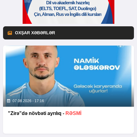
OXŞAR XƏBƏRLƏR
07.08.2026 - 17:16
"Zirə"də növbəti ayrılıq -
RƏSMİ