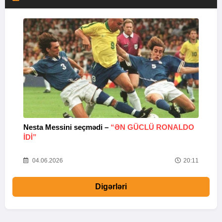
Nesta Messini seçmədi –
“ƏN GÜCLÜ RONALDO
“
IDI”
V
20
04.06.2026
20:11
Digərləri