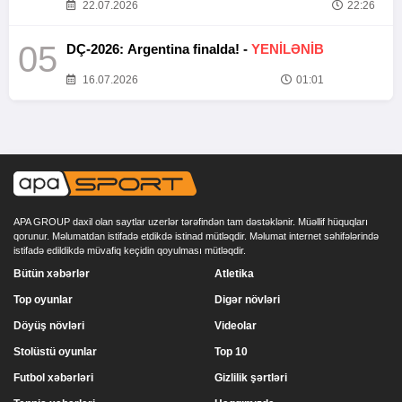
22.07.2026
22:26
05
DÇ-2026: Argentina finalda! -
YENİLƏNİB
16.07.2026
01:01
APA GROUP daxil olan saytlar uzerlər tərəfindən tam dəstəklənir. Müəllif hüquqları
qorunur. Məlumatdan istifadə etdikdə istinad mütləqdir. Məlumat internet səhifələrində
istifadə edildikdə müvafiq keçidin qoyulması mütləqdir.
Bütün xəbərlər
Atletika
Top oyunlar
Digər növləri
Döyüş növləri
Videolar
Stolüstü oyunlar
Top 10
Futbol xəbərləri
Gizlilik şərtləri