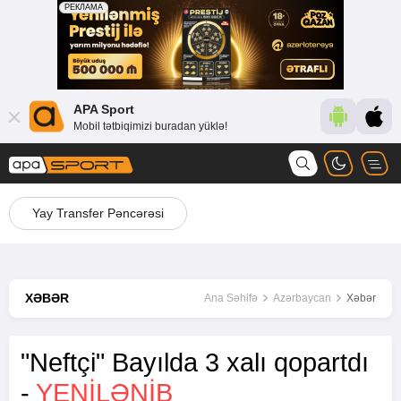
APA Sport
Mobil tətbiqimizi buradan yüklə!
Yay Transfer Pəncərəsi
XƏBƏR
Ana Səhifə
Azərbaycan
Xəbər
"Neftçi" Bayılda 3 xalı qopartdı
-
YENİLƏNİB