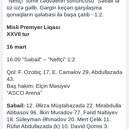
"Neftçi" turnir cədvəlinin sonuncusu "Səbail"lə
üz-üzə gəlib. Gərgin keçən qarşılaşma
qonaqların qələbəsi ilə başa çatıb - 1:2.
Misli Premyer Liqası
XXVII tur
16 mart
16:00 "Səbail" – "Neftçi" 1:2
Qol: F. Ozobiç 17, E. Camalov 29, Abdullazadə
43.
Baş hakim: Elçin Məsiyev
“ASCO Arena”
Səbail:
12. Əlirza Müştəbazadə 22. Mirabdulla
Abbasov 96. İlkin Muradov 77. Fərid Nəbiyev
18. Süleyman Əhmədov 20. Mert Çelik 11.
Rüfət Abdullazadə (k) 10. David Qomis 3.