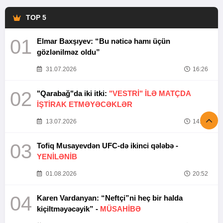
TOP 5
01
Elmar Baxşıyev: “Bu nəticə hamı üçün
gözlənilməz oldu”
31.07.2026
16:26
02
"Qarabağ"da iki itki:
"VESTRİ" İLƏ MATÇDA
İŞTİRAK ETMƏYƏCƏKLƏR
13.07.2026
14:37
03
Tofiq Musayevdən UFC-də ikinci qələbə -
YENİLƏNİB
01.08.2026
20:52
04
Karen Vardanyan: “Neftçi”ni heç bir halda
kiçiltməyəcəyik” -
MÜSAHİBƏ