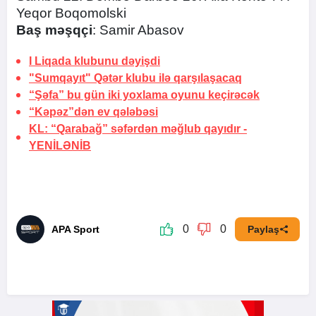
Yeqor Boqomolski
Baş məşqçi
: Samir Abasov
I Liqada klubunu dəyişdi
"Sumqayıt" Qətər klubu ilə qarşılaşacaq
“Şəfa” bu gün iki yoxlama oyunu keçirəcək
“Kəpəz”dən ev qələbəsi
KL: “Qarabağ” səfərdən məğlub qayıdır -
YENİLƏNİB
0
0
APA Sport
Paylaş