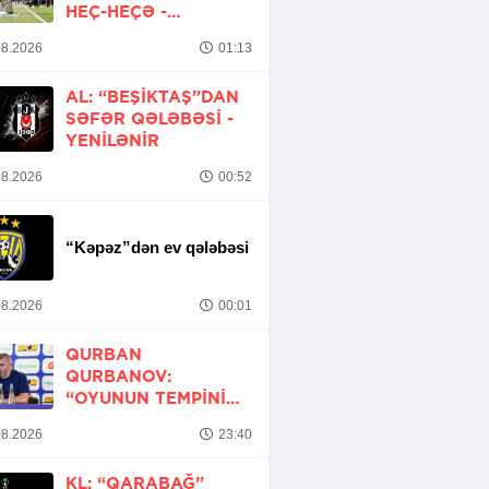
HEÇ-HEÇƏ -
YENİLƏNİB
8.2026
01:13
AL: “BEŞIKTAŞ”DAN
SƏFƏR QƏLƏBƏSI -
YENİLƏNİR
8.2026
00:52
“Kəpəz”dən ev qələbəsi
8.2026
00:01
QURBAN
QURBANOV:
“OYUNUN TEMPINI
ARTIRMALI IDIK”
8.2026
23:40
KL: “QARABAĞ”