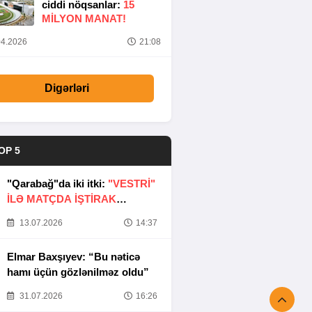
ciddi nöqsanlar:
15
MILYON MANAT!
4.2026
21:08
Digərləri
OP 5
"Qarabağ"da iki itki:
"VESTRİ"
İLƏ MATÇDA İŞTİRAK
ETMƏYƏCƏKLƏR
13.07.2026
14:37
Elmar Baxşıyev: “Bu nəticə
hamı üçün gözlənilməz oldu”
31.07.2026
16:26