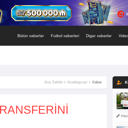
Bütün xəbərlər
Futbol xəbərləri
Digər xəbərlər
Video
Ana Səhifə
Azərbaycan
Xəbər
K
RANSFERINI
Hacı