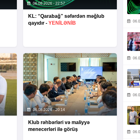
06.08.2026 - 22:57
KL: “Qarabağ” səfərdən məğlub
06.0
qayıdır -
YENİLƏNİB
06.0
06.0
06.08.2026 - 20:14
Klub rəhbərləri və maliyyə
menecerləri ilə görüş
06.0