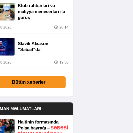
Klub rəhbərləri və
maliyyə menecerləri ilə
görüş
8.2026
20:14
Slavik Alxasov
“Səbail”də
8.2026
19:50
Bütün xəbərlər
DMAN MƏLUMATLARI
Haitinin formasında
Polşa bayrağı –
SƏBƏBI