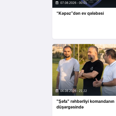
07.08.2026 - 00:01
“Kəpəz”dən ev qələbəsi
06.08.2026 - 21:22
"Şəfa" rəhbərliyi komandanın
düşərgəsində