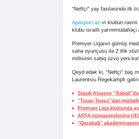
“Neftçi” yay fasiləsində ilk tr
Apasport.az
-ın klubun rəsmi
klubu israilli yarımmüdafiəçi
Premyer Liqanın gümüş medal
sahə oyunçusu ilə 2 illik söz
millisinin sabiq üzvü yeni k
Qeyd edək ki, “Neftçi” baş m
Laurentsiu Regekampfı gətiri
Slavik Alxasov “Səbail”də
“Turan Tovuz”dan müdafiəç
Premyer Liqa klubunda ayr
AFFA nümayəndəsinə UEF
“Qarabağ” akademiyasının