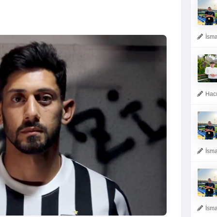
İsma
Hacı
İsma
İsma