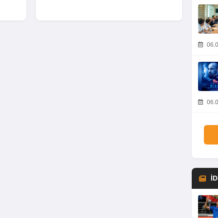
06.0
06.0
İ