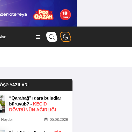
lar
ÖŞƏ YAZILARI
“Qarabağ”ı qara buludlar
bürüyüb? -
KEÇID
DÖVRÜNÜN AĞIRLIĞI
 Heydər
05.08.2026