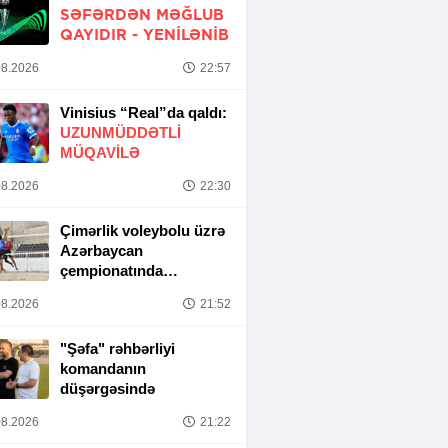
SƏFƏRDƏN MƏĞLUB
QAYIDIR -
YENİLƏNİB
8.2026
22:57
Vinisius “Real”da qaldı:
UZUNMÜDDƏTLİ
MÜQAVİLƏ
8.2026
22:30
Çimərlik voleybolu üzrə
Azərbaycan
çempionatında
yarımfinal mərhələsi
8.2026
21:52
başa çatıb
"Şəfa" rəhbərliyi
komandanın
düşərgəsində
8.2026
21:22