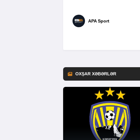
APA Sport
OXŞAR XƏBƏRLƏR