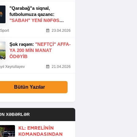
"Qarabağ"a siqnal,
futbolumuza qazanc:
"SABAH" YENI NƏFƏS
GƏTIRDI
Sport
23.04.2026
Şok rəqəm:
"NEFTÇI" AFFA-
YA 200 MIN MANAT
ÖDƏYIB
yıl Xeyrullayev
21.04.2026
Bütün Yazılar
ON XƏBƏRLƏR
KL: EMRELININ
KOMANDASINDAN