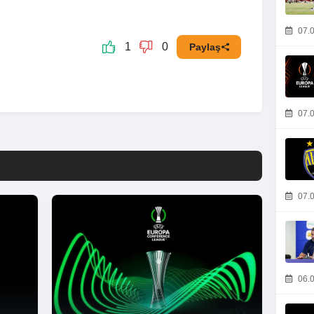
07.0
1
0
Paylaş
07.0
07.0
06.0