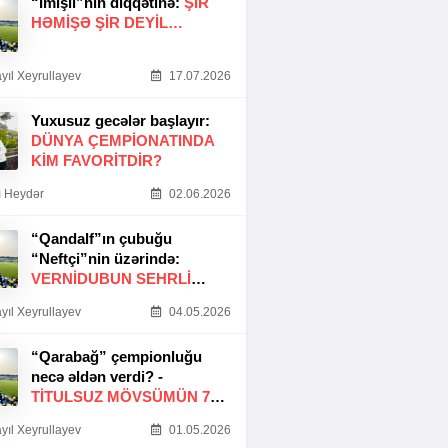
“İmişli”nin diqqətinə:
ŞIR
HƏMIŞƏ ŞIR DEYIL…
yıl Xeyrullayev
17.07.2026
Yuxusuz gecələr başlayır:
DÜNYA ÇEMPIONATINDA
KIM FAVORITDIR?
 Heydər
02.06.2026
“Qandalf”ın çubuğu
“Neftçi”nin üzərində:
VERNİDUBUN SEHRLİ
TOXUNUŞU
yıl Xeyrullayev
04.05.2026
“Qarabağ” çempionluğu
necə əldən verdi? -
TITULSUZ MÖVSÜMÜN 7
SƏBƏBI
yıl Xeyrullayev
01.05.2026