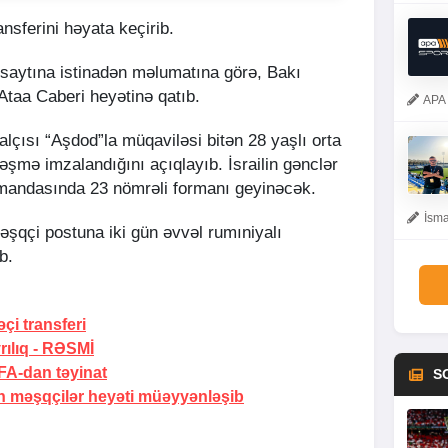
ansferini həyata keçirib.
 saytına istinadən məlumatına görə, Bakı
 Ataa Caberi heyətinə qatıb.
APA 
çısı “Aşdod”la müqaviləsi bitən 28 yaşlı orta
ləşmə imzalandığını açıqlayıb. İsrailin gənclər
omandasında 23 nömrəli formanı geyinəcək.
İsma
əşqçi postuna iki gün əvvəl rumıniyalı
b.
i transferi
ılıq -
RƏSMİ
A-dan təyinat
S
 məşqçilər heyəti müəyyənləşib