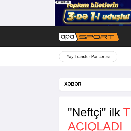
Yay Transfer Pəncərəsi
XƏBƏR
"Neftçi" ilk
T
AÇIQLADI