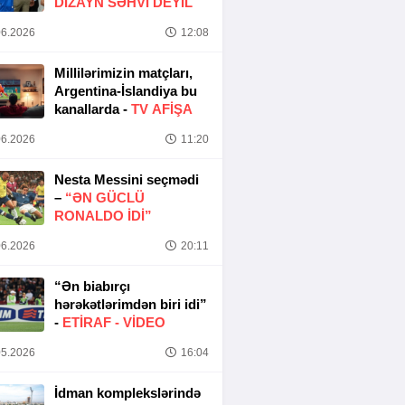
DIZAYN SƏHVI DEYIL
6.2026
12:08
Millilərimizin matçları,
Argentina-İslandiya bu
kanallarda -
TV AFİŞA
6.2026
11:20
Nesta Messini seçmədi
–
“ƏN GÜCLÜ
RONALDO IDI”
6.2026
20:11
“Ən biabırçı
hərəkətlərimdən biri idi”
-
ETIRAF -
VİDEO
5.2026
16:04
İdman komplekslərində