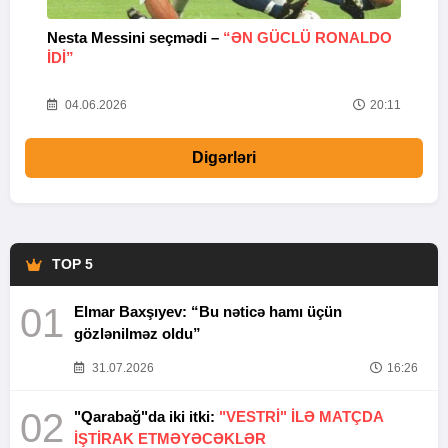
Nesta Messini seçmədi –
“ƏN GÜCLÜ RONALDO
“
IDI”
V
20
04.06.2026
20:11
Digərləri
TOP 5
01
Elmar Baxşıyev: “Bu nəticə hamı üçün
gözlənilməz oldu”
31.07.2026
16:26
02
"Qarabağ"da iki itki:
"VESTRİ" İLƏ MATÇDA
İŞTİRAK ETMƏYƏCƏKLƏR