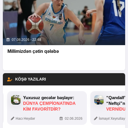
07.08.2026 - 22:48
Millimizdən çətin qələbə
KÖŞƏ YAZILARI
Yuxusuz gecələr başlayır:
“Qandalf”
DÜNYA ÇEMPIONATINDA
“Neftçi”ni
KIM FAVORITDIR?
VERNİDUB
TOXUNUŞ
Hacı Heydər
02.06.2026
İsmayıl Xeyrullaye