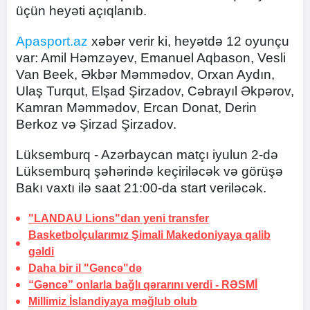
üçün heyəti açıqlanıb.
Apasport.az
xəbər verir ki, heyətdə 12 oyunçu
var: Amil Həmzəyev, Emanuel Aqbason, Vesli
Van Beek, Əkbər Məmmədov, Orxan Aydın,
Ulaş Turqut, Elşad Şirzadov, Cəbrayıl Əkpərov,
Kamran Məmmədov, Ercan Donat, Derin
Berkoz və Şirzad Şirzadov.
Lüksemburq - Azərbaycan matçı iyulun 2-də
Lüksemburq şəhərində keçiriləcək və görüşə
Bakı vaxtı ilə saat 21:00-da start veriləcək.
"LANDAU Lions"dan yeni transfer
Basketbolçularımız Şimali Makedoniyaya qalib
gəldi
Daha bir il "Gəncə"də
“Gəncə” onlarla bağlı qərarını verdi -
RƏSMİ
Millimiz İslandiyaya məğlub olub