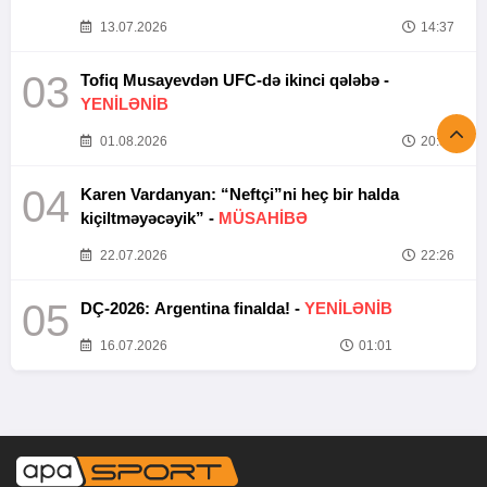
13.07.2026
14:37
03
Tofiq Musayevdən UFC-də ikinci qələbə -
YENİLƏNİB
01.08.2026
20:52
04
Karen Vardanyan: “Neftçi”ni heç bir halda
kiçiltməyəcəyik” -
MÜSAHİBƏ
22.07.2026
22:26
05
DÇ-2026: Argentina finalda! -
YENİLƏNİB
16.07.2026
01:01