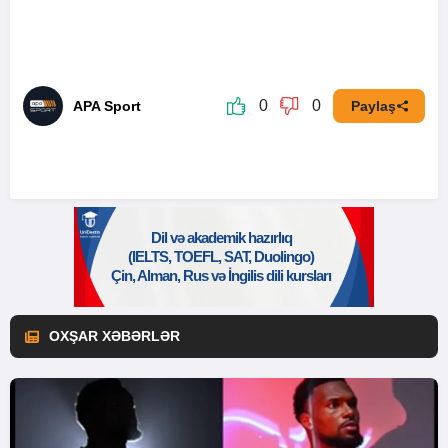
0
0
APA Sport
Paylaş
OXŞAR XƏBƏRLƏR