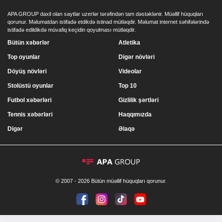
APA GROUP daxil olan saytlar uzerlər tərəfindən tam dəstəklənir. Müəllif hüquqları
qorunur. Məlumatdan istifadə etdikdə istinad mütləqdir. Məlumat internet səhifələrində
istifadə edildikdə müvafiq keçidin qoyulması mütləqdir.
Bütün xəbərlər
Atletika
Top oyunlar
Digər növləri
Döyüş növləri
Videolar
Stolüstü oyunlar
Top 10
Futbol xəbərləri
Gizlilik şərtləri
Tennis xəbərləri
Haqqımızda
Digər
Əlaqə
© 2007 - 2026 Bütün müəllif hüquqları qorunur.