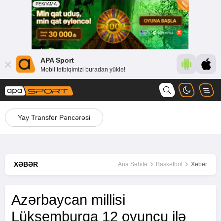
APA Sport
Mobil tətbiqimizi buradan yüklə!
Yay Transfer Pəncərəsi
XƏBƏR
Ana Səhifə
Basketbol
Xəbər
Azərbaycan millisi
Lüksemburqa 12 oyunçu ilə