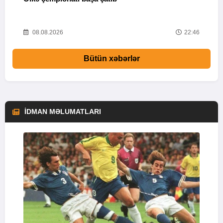
37
08.08.2026
22:46
Bütün xəbərlər
İDMAN MƏLUMATLARI