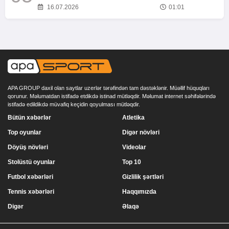
16.07.2026
01:01
APA GROUP daxil olan saytlar uzerlər tərəfindən tam dəstəklənir. Müəllif hüquqları
qorunur. Məlumatdan istifadə etdikdə istinad mütləqdir. Məlumat internet səhifələrində
istifadə edildikdə müvafiq keçidin qoyulması mütləqdir.
Bütün xəbərlər
Atletika
Top oyunlar
Digər növləri
Döyüş növləri
Videolar
Stolüstü oyunlar
Top 10
Futbol xəbərləri
Gizlilik şərtləri
Tennis xəbərləri
Haqqımızda
Digər
Əlaqə