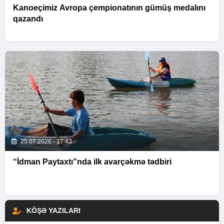
Kanoeçimiz Avropa çempionatının gümüş medalını
qazandı
25.07.2026 - 17:43
“İdman Paytaxtı”nda ilk avarçəkmə tədbiri
KÖŞƏ YAZILARI