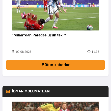
“Milan”dan Paredes üçün təklif
M
53
09.08.2026
11:36
Bütün xəbərlər
İDMAN MƏLUMATLARI