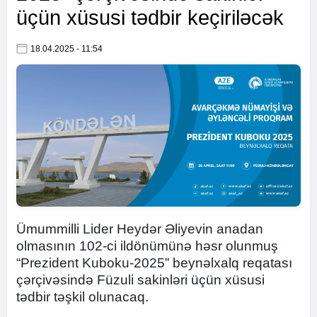
üçün xüsusi tədbir keçiriləcək
18.04.2025 - 11:54
Ümummilli Lider Heydər Əliyevin anadan
olmasının 102-ci ildönümünə həsr olunmuş
“Prezident Kuboku-2025” beynəlxalq reqatası
çərçivəsində Füzuli sakinləri üçün xüsusi
tədbir təşkil olunacaq.