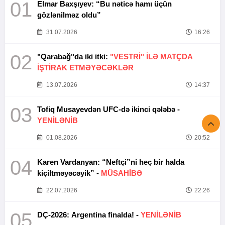
01
Elmar Baxşıyev: “Bu nəticə hamı üçün
gözlənilməz oldu”
31.07.2026
16:26
02
"Qarabağ"da iki itki:
"VESTRİ" İLƏ MATÇDA
İŞTİRAK ETMƏYƏCƏKLƏR
13.07.2026
14:37
03
Tofiq Musayevdən UFC-də ikinci qələbə -
YENİLƏNİB
01.08.2026
20:52
04
Karen Vardanyan: “Neftçi”ni heç bir halda
kiçiltməyəcəyik” -
MÜSAHİBƏ
22.07.2026
22:26
05
DÇ-2026: Argentina finalda! -
YENİLƏNİB