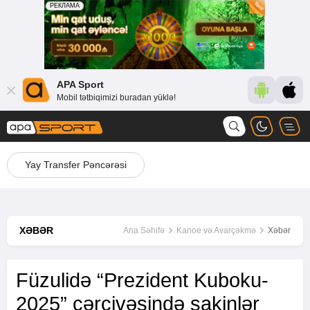
APA Sport
Mobil tətbiqimizi buradan yüklə!
Yay Transfer Pəncərəsi
XƏBƏR
Ana Səhifə
Kanoe və Avarçəkmə
Xəbər
Füzulidə “Prezident Kuboku-
2025” çərçivəsində sakinlər