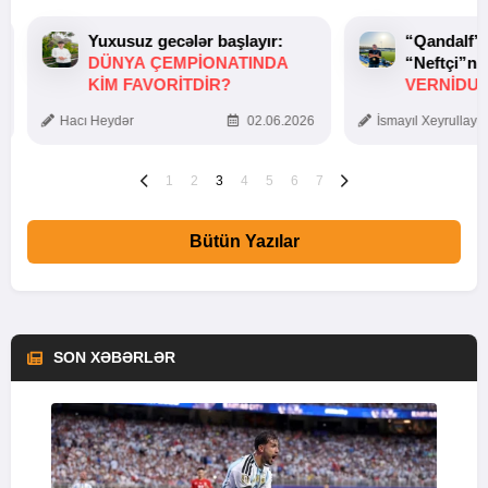
Yuxusuz gecələr başlayır:
“Qandalf”
DÜNYA ÇEMPIONATINDA
“Neftçi”ni
KIM FAVORITDIR?
VERNİDUB
TOXUNUŞ
Hacı Heydər
02.06.2026
İsmayıl Xeyrullaye
1
2
3
4
5
6
7
Bütün Yazılar
SON XƏBƏRLƏR