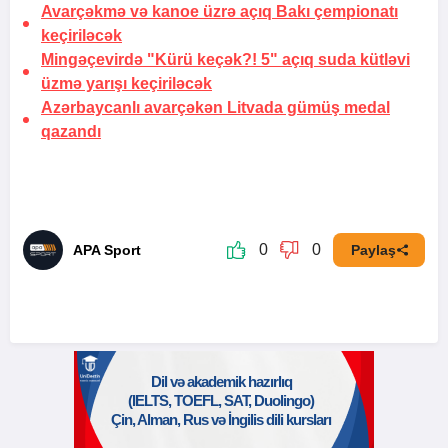
Avarçəkmə və kanoe üzrə açıq Bakı çempionatı
keçiriləcək
Mingəçevirdə "Kürü keçək?! 5" açıq suda kütləvi
üzmə yarışı keçiriləcək
Azərbaycanlı avarçəkən Litvada gümüş medal
qazandı
0
0
APA Sport
Paylaş