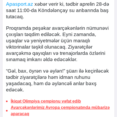
Apasport.az
xəbər verir ki, tədbir aprelin 28-də
saat 11:00-da Köndələnçay su anbarında baş
tutacaq.
Proqramda peşəkar avarçəkənlərin nümunəvi
çıxışları təqdim ediləcək. Eyni zamanda,
uşaqlar və yeniyetmələr üçün maraqlı
viktorinalar təşkil olunacaq. Ziyarətçilər
avarçəkmə qayıqları və trenajorlarda özlərini
sınamaq imkanı əldə edəcəklər.
“Gəl, bax, öyrən və əylən!” şüarı ilə keçiriləcək
tədbir ziyarətçilərə həm idman ruhunu
yaşadacaq, həm də əyləncəli anlar bəxş
edəcək.
İkiqat Olimpiya çempionu vəfat edib
Avarçəkənlərimiz Avropa çempionatında mübarizə
aparacaq