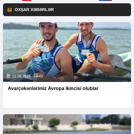
OXŞAR XƏBƏRLƏR
01.08.2026 - 19:45
Avarçəkənlərimiz Avropa ikincisi olublar