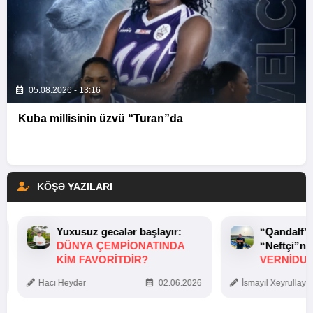
05.08.2026 - 13:16
Kuba millisinin üzvü “Turan”da
KÖŞƏ YAZILARI
Yuxusuz gecələr başlayır:
“Qandalf”
DÜNYA ÇEMPIONATINDA
“Neftçi”ni
KIM FAVORITDIR?
VERNİDUB
TOXUNUŞ
Hacı Heydər
02.06.2026
İsmayıl Xeyrullaye