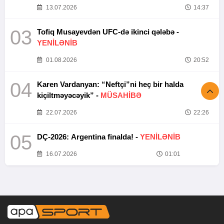
13.07.2026
14:37
03
Tofiq Musayevdən UFC-də ikinci qələbə -
YENİLƏNİB
01.08.2026
20:52
04
Karen Vardanyan: “Neftçi”ni heç bir halda
kiçiltməyəcəyik” -
MÜSAHİBƏ
22.07.2026
22:26
05
DÇ-2026: Argentina finalda! -
YENİLƏNİB
16.07.2026
01:01