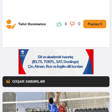
0
0
Tahir Hummetov
Paylaş
OXŞAR XƏBƏRLƏR