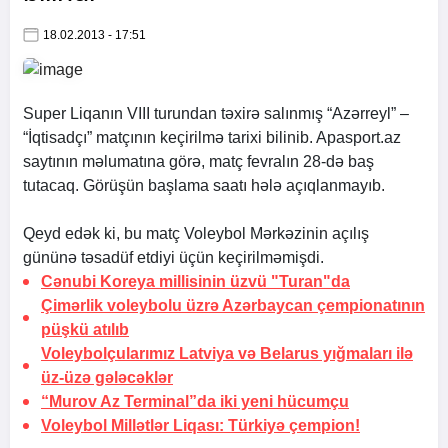
18.02.2013 - 17:51
Super Liqanın VIII turundan təxirə salınmış “Azərreyl” –
“İqtisadçı” matçının keçirilmə tarixi bilinib.
Apasport.az
saytının məlumatına görə, matç fevralın 28-də baş
tutacaq. Görüşün başlama saatı hələ açıqlanmayıb.
Qeyd edək ki, bu matç Voleybol Mərkəzinin açılış
gününə təsadüf etdiyi üçün keçirilməmişdi.
Cənubi Koreya millisinin üzvü "Turan"da
Çimərlik voleybolu üzrə Azərbaycan çempionatının
püşkü atılıb
Voleybolçularımız Latviya və Belarus yığmaları ilə
üz-üzə gələcəklər
“Murov Az Terminal”da iki yeni hücumçu
Voleybol Millətlər Liqası:
Türkiyə çempion!