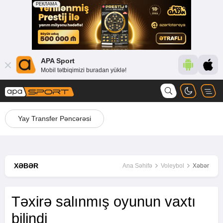
APA Sport
Mobil tətbiqimizi buradan yüklə!
Yay Transfer Pəncərəsi
XƏBƏR
Ana Səhifə
Voleybol
Xəbər
Təxirə salınmış oyunun vaxtı
bilindi