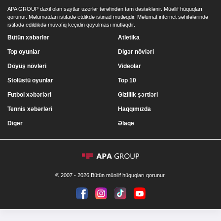
APA GROUP daxil olan saytlar uzerlər tərəfindən tam dəstəklənir. Müəllif hüquqları
qorunur. Məlumatdan istifadə etdikdə istinad mütləqdir. Məlumat internet səhifələrində
istifadə edildikdə müvafiq keçidin qoyulması mütləqdir.
Bütün xəbərlər
Atletika
Top oyunlar
Digər növləri
Döyüş növləri
Videolar
Stolüstü oyunlar
Top 10
Futbol xəbərləri
Gizlilik şərtləri
Tennis xəbərləri
Haqqımızda
Digər
Əlaqə
© 2007 - 2026 Bütün müəllif hüquqları qorunur.