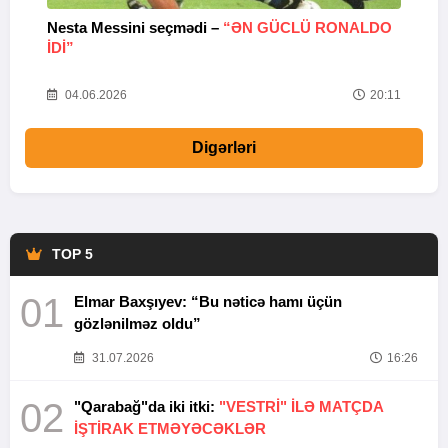
Nesta Messini seçmədi –
“ƏN GÜCLÜ RONALDO
“
IDI”
V
20
04.06.2026
20:11
Digərləri
TOP 5
01
Elmar Baxşıyev: “Bu nəticə hamı üçün
gözlənilməz oldu”
31.07.2026
16:26
02
"Qarabağ"da iki itki:
"VESTRİ" İLƏ MATÇDA
İŞTİRAK ETMƏYƏCƏKLƏR