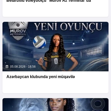
Belaruslu voleybolçu "Murov Az Terminal"da
05.08.2026 - 18:56
Azərbaycan klubunda yeni müqavilə