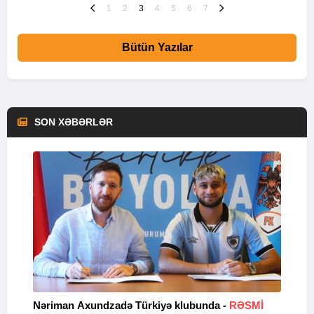
1
2
3
4
5
6
7
Bütün Yazılar
SON XƏBƏRLƏR
Nəriman Axundzadə Türkiyə klubunda -
RƏSMİ
"