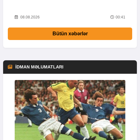
24
08.08.2026
00:41
Bütün xəbərlər
İDMAN MƏLUMATLARI