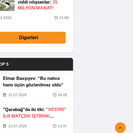
ciddi nöqsanlar:
15
MILYON MANAT!
4.2026
21:08
Digərləri
OP 5
Elmar Baxşıyev: “Bu nəticə
hamı üçün gözlənilməz oldu”
31.07.2026
16:26
"Qarabağ"da iki itki:
"VESTRİ"
İLƏ MATÇDA İŞTİRAK
ETMƏYƏCƏKLƏR
13.07.2026
14:37