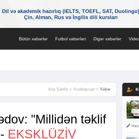
Bütün xəbərlər
Futbol xəbərləri
Digər xəbərlər
Video
Ana Səhifə
Azərbaycan
Xəbər
K
ov: "Millidən təklif
Hacı
 -
EKSKLÜZIV