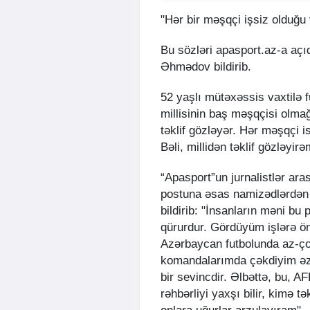
"Hər bir məşqçi işsiz olduğu 
Bu sözləri apasport.az-a açı
Əhmədov bildirib.
52 yaşlı mütəxəssis vaxtilə 
millisinin baş məşqçisi olma
təklif gözləyər. Hər məşqçi i
Bəli, millidən təklif gözləyirə
“Apasport”un jurnalistlər ara
postuna əsas namizədlərdən 
bildirib: "İnsanların məni b
qürurdur. Gördüyüm işlərə ön
Azərbaycan futbolunda az-ço
komandalarımda çəkdiyim əz
bir sevincdir. Əlbəttə, bu, A
rəhbərliyi yaxşı bilir, kimə t