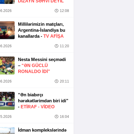
DIZAYN SƏHVI DEYIL
6.2026
12:08
Millilərimizin matçları,
Argentina-İslandiya bu
kanallarda -
TV AFİŞA
6.2026
11:20
Nesta Messini seçmədi
–
“ƏN GÜCLÜ
RONALDO IDI”
6.2026
20:11
“Ən biabırçı
hərəkətlərimdən biri idi”
-
ETIRAF -
VİDEO
5.2026
16:04
İdman komplekslərində