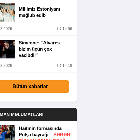
Millimiz Estoniyanı
məğlub edib
8.2026
14:56
Simeone: “Alvares
bizim üçün çox
vacibdir”
8.2026
14:18
Bütün xəbərlər
DMAN MƏLUMATLARI
Haitinin formasında
Polşa bayrağı –
SƏBƏBI