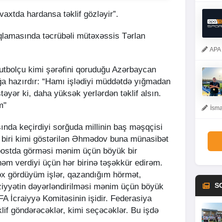
vaxtda hardansa təklif gözləyir”.
qlamasında təcrübəli mütəxəssis Tərlan
APA 
futbolçu kimi şərəfini qoruduğu Azərbaycan
ğa hazırdır: “Hamı işlədiyi müddətdə yığmadan
stəyər ki, daha yüksək yerlərdən təklif alsın.
m"
İsma
sında keçirdiyi sorğuda millinin baş məşqçisi
biri kimi göstərilən Əhmədov buna münasibət
u postda görməsi mənim üçün böyük bir
əm verdiyi üçün hər birinə təşəkkür edirəm.
x gördüyüm işlər, qazandığım hörmət,
S
iyyətin dəyərləndirilməsi mənim üçün böyük
FFA İcraiyyə Komitəsinin işidir. Federasiya
əklif göndərəcəklər, kimi seçəcəklər. Bu işdə