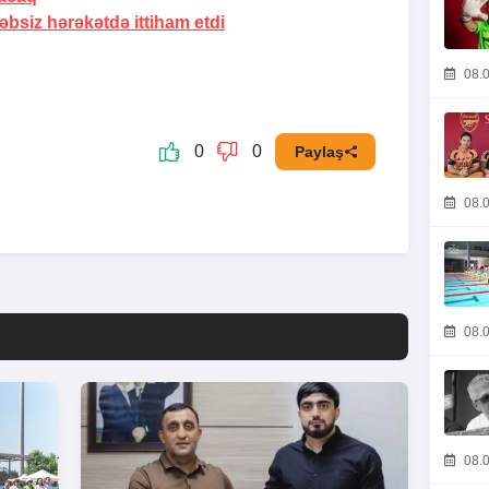
ədəbsiz hərəkətdə
ittiham etdi
08.0
0
0
Paylaş
08.0
08.0
08.0