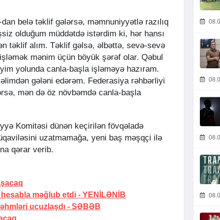
an belə təklif gələrsə, məmnuniyyətlə razılıq
08.0
işsiz olduğum müddətdə istərdim ki, hər hansı
 təklif alım. Təklif gəlsə, əlbəttə, sevə-sevə
 işləmək mənim üçün böyük şərəf olar. Qəbul
iliyim yolunda canla-başla işləməyə hazıram.
08.0
əlimdən gələni edərəm. Federasiya rəhbərliyi
rsə, mən də öz növbəmdə canla-başla
yyə Komitəsi dünən keçirilən fövqəladə
üqaviləsini uzatmamağa, yeni baş məşqçi ilə
08.0
na qərar verib.
laşacaq
 hesabla məğlub etdi -
YENİLƏNİB
08.0
əhmləri ucuzlaşdı -
SƏBƏB
şacaq