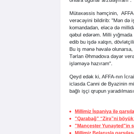
onlara uğurlar arzulayıram".
Mütəxəssis həmçinin, AFFA-d
verəcəyini bildirib: "Mən də 
komandadan, eləcə də millidən
qəbul edərəm. Milli yığmada
edib bu işdə xalqın, dövlətç
Bu iş mənə həvalə olunarsa, 
Tərlan Əhmədova dəyər verə
işləməyə hazıram".
Qeyd edək ki, AFFA-nın İcrai
iclasda Canni de Byazinin m
bağlı işçi qrupun yaradılması
Millimiz İspaniya ilə qarşı
"Qarabağ" “Zirə”ni böyük
"Mançester Yunayted"in s
Millimiz Belarusla qarşıla