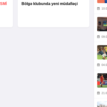
SMİ
Bölgə klubunda yeni müdafiəçi
10.0
09.0
04.0
21.0