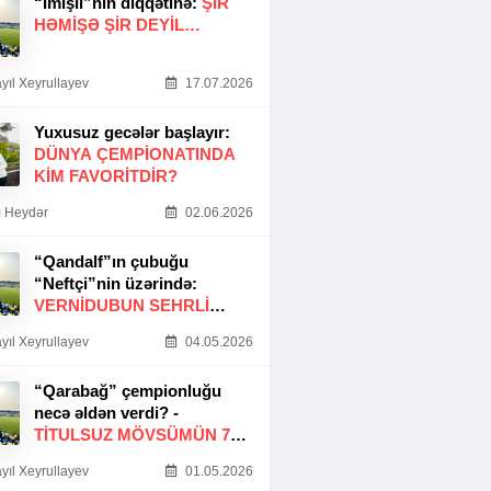
“İmişli”nin diqqətinə:
ŞIR
HƏMIŞƏ ŞIR DEYIL…
yıl Xeyrullayev
17.07.2026
Yuxusuz gecələr başlayır:
DÜNYA ÇEMPIONATINDA
KIM FAVORITDIR?
 Heydər
02.06.2026
“Qandalf”ın çubuğu
“Neftçi”nin üzərində:
VERNİDUBUN SEHRLİ
TOXUNUŞU
yıl Xeyrullayev
04.05.2026
“Qarabağ” çempionluğu
necə əldən verdi? -
TITULSUZ MÖVSÜMÜN 7
SƏBƏBI
yıl Xeyrullayev
01.05.2026