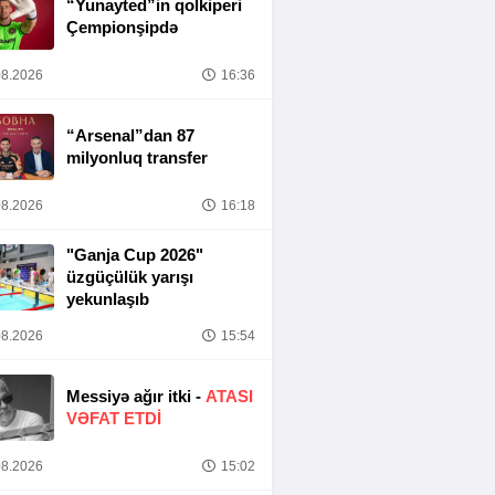
“Yunayted”in qolkiperi
Çempionşipdə
8.2026
16:36
“Arsenal”dan 87
milyonluq transfer
8.2026
16:18
"Ganja Cup 2026"
üzgüçülük yarışı
yekunlaşıb
8.2026
15:54
Messiyə ağır itki -
ATASI
VƏFAT ETDI
8.2026
15:02