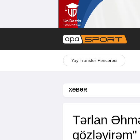
Yay Transfer Pəncərəsi
XƏBƏR
Tərlan Əhməd
gözləyirəm"