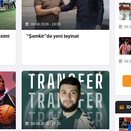
08.08.2026 - 19:05
08.0
asimi
“Şəmkir”də yeni təyinat
08.0
İ
08.08.2026 - 17:32