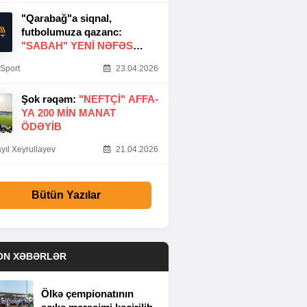
"Qarabağ"a siqnal,
futbolumuza qazanc:
"SABAH" YENI NƏFƏS
GƏTIRDI
Sport
23.04.2026
Şok rəqəm:
"NEFTÇI" AFFA-
YA 200 MIN MANAT
ÖDƏYIB
yıl Xeyrullayev
21.04.2026
Bütün Yazılar
ON XƏBƏRLƏR
Ölkə çempionatının