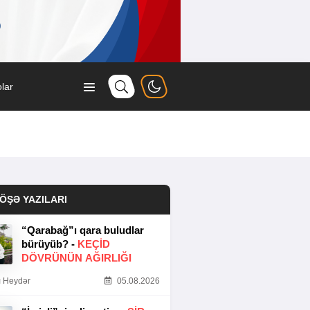
lar
ÖŞƏ YAZILARI
“Qarabağ”ı qara buludlar
bürüyüb? -
KEÇID
DÖVRÜNÜN AĞIRLIĞI
 Heydər
05.08.2026