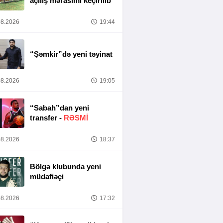
açılış mərasimi keçirilib
8.2026
19:44
“Şəmkir”də yeni təyinat
8.2026
19:05
“Sabah”dan yeni
transfer -
RƏSMİ
8.2026
18:37
Bölgə klubunda yeni
müdafiəçi
8.2026
17:32