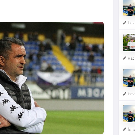
İsma
Hacı
İsma
İsma