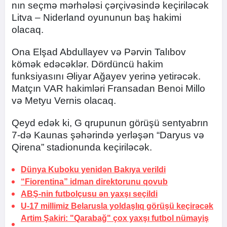
nın seçmə mərhələsi çərçivəsində keçiriləcək
Litva – Niderland oyununun baş hakimi
olacaq.
Ona Elşad Abdullayev və Pərvin Talıbov
kömək edəcəklər. Dördüncü hakim
funksiyasını Əliyar Ağayev yerinə yetirəcək.
Matçın VAR hakimləri Fransadan Benoi Millo
və Metyu Vernis olacaq.
Qeyd edək ki, G qrupunun görüşü sentyabrın
7-də Kaunas şəhərində yerləşən “Daryus və
Qirena” stadionunda keçiriləcək.
Dünya Kuboku yenidən
Bakıya verildi
“Fiorentina” idman direktorunu qovub
ABŞ-nin futbolçusu ən yaxşı seçildi
U-17 millimiz Belarusla yoldaşlıq görüşü keçirəcək
Artim Şakiri: "Qarabağ" çox yaxşı futbol nümayiş