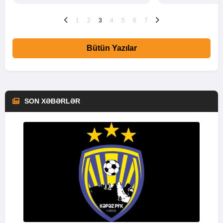
1
2
3
4
5
6
7
Bütün Yazılar
SON XƏBƏRLƏR