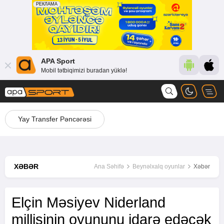
APA Sport
Mobil tətbiqimizi buradan yüklə!
Yay Transfer Pəncərəsi
XƏBƏR
Ana Səhifə
Beynəlxalq oyunlar
Xəbər
Elçin Məsiyev Niderland
millisinin oyununu idarə edəcək