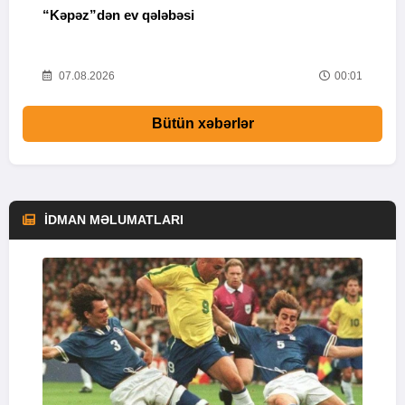
“Kəpəz”dən ev qələbəsi
Q
i
52
07.08.2026
00:01
Bütün xəbərlər
İDMAN MƏLUMATLARI