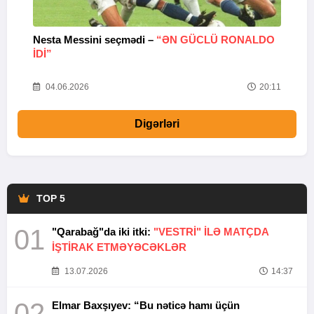
Nesta Messini seçmədi –
“ƏN GÜCLÜ RONALDO
“
IDI”
V
20
04.06.2026
20:11
Digərləri
TOP 5
01
"Qarabağ"da iki itki:
"VESTRİ" İLƏ MATÇDA
İŞTİRAK ETMƏYƏCƏKLƏR
13.07.2026
14:37
02
Elmar Baxşıyev: “Bu nəticə hamı üçün