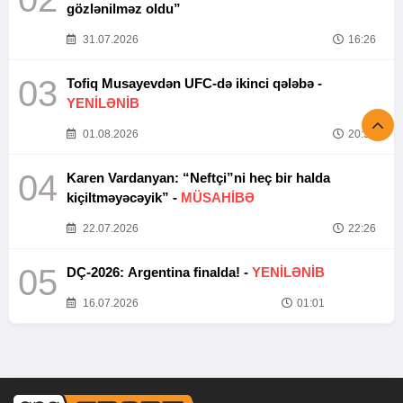
gözlənilməz oldu”
31.07.2026
16:26
03
Tofiq Musayevdən UFC-də ikinci qələbə -
YENİLƏNİB
01.08.2026
20:52
04
Karen Vardanyan: “Neftçi”ni heç bir halda
kiçiltməyəcəyik” -
MÜSAHİBƏ
22.07.2026
22:26
05
DÇ-2026: Argentina finalda! -
YENİLƏNİB
16.07.2026
01:01