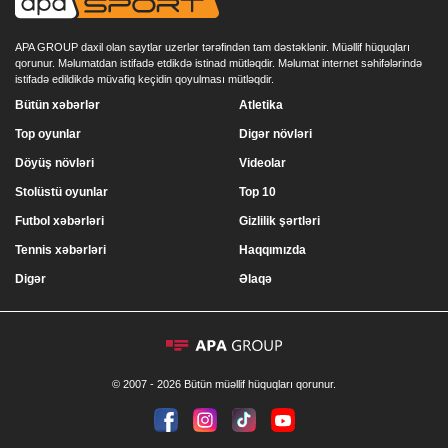
APA GROUP daxil olan saytlar uzerlər tərəfindən tam dəstəklənir. Müəllif hüquqları
qorunur. Məlumatdan istifadə etdikdə istinad mütləqdir. Məlumat internet səhifələrində
istifadə edildikdə müvafiq keçidin qoyulması mütləqdir.
Bütün xəbərlər
Atletika
Top oyunlar
Digər növləri
Döyüş növləri
Videolar
Stolüstü oyunlar
Top 10
Futbol xəbərləri
Gizlilik şərtləri
Tennis xəbərləri
Haqqımızda
Digər
Əlaqə
© 2007 - 2026 Bütün müəllif hüquqları qorunur.