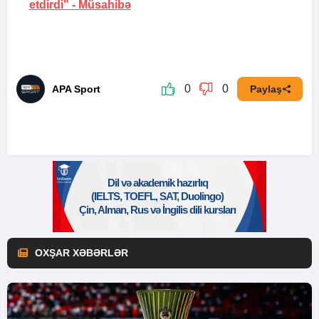
etdirdi" - Müsahibə
0
0
APA Sport
Paylaş
OXŞAR XƏBƏRLƏR