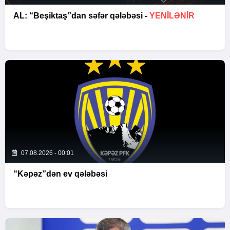
AL: “Beşiktaş”dan səfər qələbəsi -
YENİLƏNİR
07.08.2026 - 00:01
“Kəpəz”dən ev qələbəsi