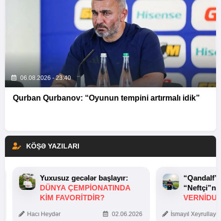
06.08.2026 - 23:40
Qurban Qurbanov: “Oyunun tempini artırmalı idik”
KÖŞƏ YAZILARI
Yuxusuz gecələr başlayır:
“Qandalf”
DÜNYA ÇEMPIONATINDA
“Neftçi”ni
KIM FAVORITDIR?
VERNİDUB
TOXUNUŞ
Hacı Heydər
02.06.2026
İsmayıl Xeyrullaye