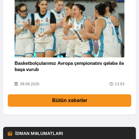
Basketbolçularımız Avropa çempionatını qələbə ilə
Q
başa vurub
V
16
09.08.2026
13:53
Bütün xəbərlər
İDMAN MƏLUMATLARI