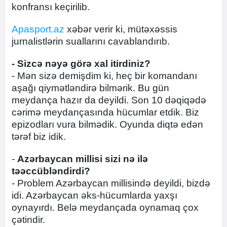
konfransı keçirilib.
Apasport.az
xəbər verir ki, mütəxəssis
jurnalistlərin suallarını cavablandırıb.
- Sizcə nəyə görə xal itirdiniz?
- Mən sizə demişdim ki, heç bir komandanı
aşağı qiymətləndirə bilmərik. Bu gün
meydança hazır da deyildi. Son 10 dəqiqədə
cərimə meydançasında hücumlar etdik. Biz
epizodları vura bilmədik. Oyunda diqtə edən
tərəf biz idik.
-
Azərbaycan millisi sizi nə ilə
təəccübləndirdi?
- Problem Azərbaycan millisində deyildi, bizdə
idi. Azərbaycan əks-hücumlarda yaxşı
oynayırdı. Belə meydançada oynamaq çox
çətindir.