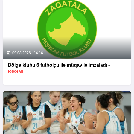
09.08.2026 - 14:16
Bölgə klubu 6 futbolçu ilə müqavilə imzaladı -
RƏSMİ