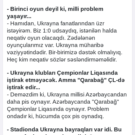
- Birinci oyun deyil ki, milli problem
yaşayır...
- Hamıdan, Ukrayna fanatlarından üzr
istəyirəm. Biz 1:0 udsaydıq, istənilən halda
neqativ oyun olacaqdı. Zədələnən
oyunçularımız var. Ukrayna müharibə
vəziyyətindədir. Bir-birimizə dəstək olmalıyıq.
Heç kim neqativ sözlər səsləndirməməlidir.
- Ukrayna klubları Çempionlar Liqasında
iştirak etməyəcək. Amma "Qarabağ" ÇL-də
iştirak edir...
- Deməzdim ki, Ukrayna millisi Azərbaycandan
daha pis oynayır. Azərbaycanda "Qarabağ"
Çempionlar Liqasında oynayır. Problem
ondadır ki, hücumda çox pis oynadıq.
- Stadionda Ukrayna bayraqları var idi. Bu