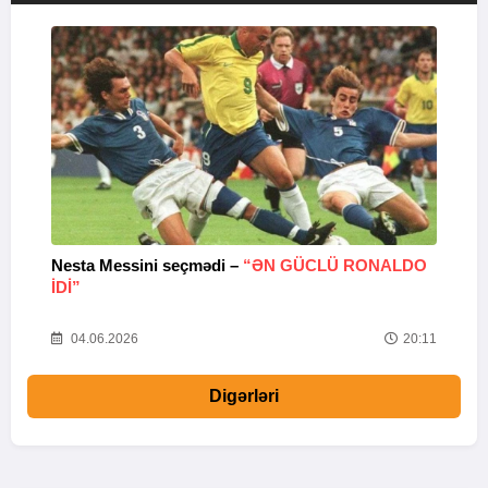
Nesta Messini seçmədi –
“ƏN GÜCLÜ RONALDO
“
IDI”
V
20
04.06.2026
20:11
Digərləri