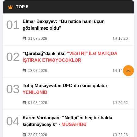
TOP 5
01
Elmar Baxşıyev: “Bu nəticə hamı üçün
gözlənilməz oldu”
31.07.2026
16:26
02
"Qarabağ"da iki itki:
"VESTRİ" İLƏ MATÇDA
İŞTİRAK ETMƏYƏCƏKLƏR
13.07.2026
14:37
03
Tofiq Musayevdən UFC-də ikinci qələbə -
YENİLƏNİB
01.08.2026
20:52
04
Karen Vardanyan: “Neftçi”ni heç bir halda
kiçiltməyəcəyik” -
MÜSAHİBƏ
22.07.2026
22:26