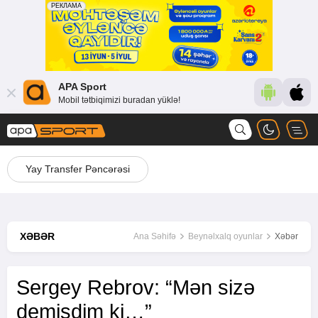
APA Sport
Mobil tətbiqimizi buradan yüklə!
Yay Transfer Pəncərəsi
XƏBƏR
Ana Səhifə
Beynəlxalq oyunlar
Xəbər
Sergey Rebrov: “Mən sizə
demişdim ki…”