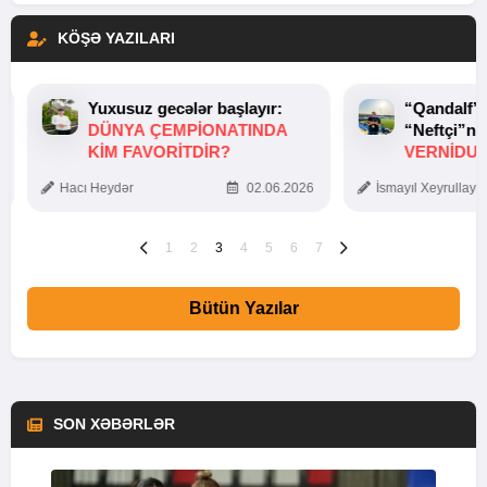
KÖŞƏ YAZILARI
Yuxusuz gecələr başlayır:
“Qandalf”
DÜNYA ÇEMPIONATINDA
“Neftçi”ni
KIM FAVORITDIR?
VERNİDUB
TOXUNUŞ
Hacı Heydər
02.06.2026
İsmayıl Xeyrullaye
1
2
3
4
5
6
7
Bütün Yazılar
SON XƏBƏRLƏR