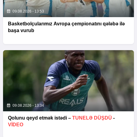
09.08.2026 - 13:53
Basketbolçularımız Avropa çempionatını qələbə ilə
başa vurub
09.08.2026 - 13:34
Qolunu qeyd etmək istədi –
TUNELƏ DÜŞDÜ
-
VİDEO