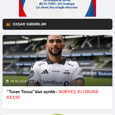
OXŞAR XƏBƏRLƏR
09.08.2026 - 14:44
“Turan Tovuz”dan ayrıldı -
NORVEÇ KLUBUNA
KEÇDİ