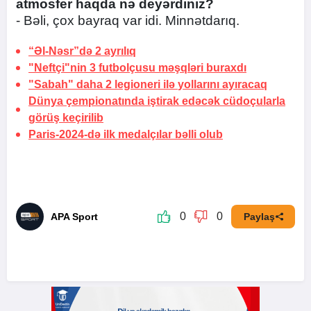
atmosfer haqda nə deyərdiniz?
- Bəli, çox bayraq var idi. Minnətdarıq.
“Əl-Nəsr”də
2 ayrılıq
"Neftçi"nin 3 futbolçusu
məşqləri buraxdı
"Sabah" daha 2 legioneri ilə
yollarını ayıracaq
Dünya çempionatında iştirak edəcək cüdoçularla
görüş keçirilib
Paris-2024-də ilk medalçılar bəlli olub
0
0
APA Sport
Paylaş