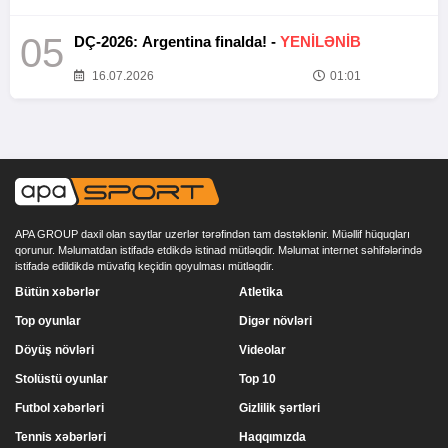
05
DÇ-2026: Argentina finalda! -
YENİLƏNİB
16.07.2026
01:01
APA GROUP daxil olan saytlar uzerlər tərəfindən tam dəstəklənir. Müəllif hüquqları
qorunur. Məlumatdan istifadə etdikdə istinad mütləqdir. Məlumat internet səhifələrində
istifadə edildikdə müvafiq keçidin qoyulması mütləqdir.
Bütün xəbərlər
Atletika
Top oyunlar
Digər növləri
Döyüş növləri
Videolar
Stolüstü oyunlar
Top 10
Futbol xəbərləri
Gizlilik şərtləri
Tennis xəbərləri
Haqqımızda