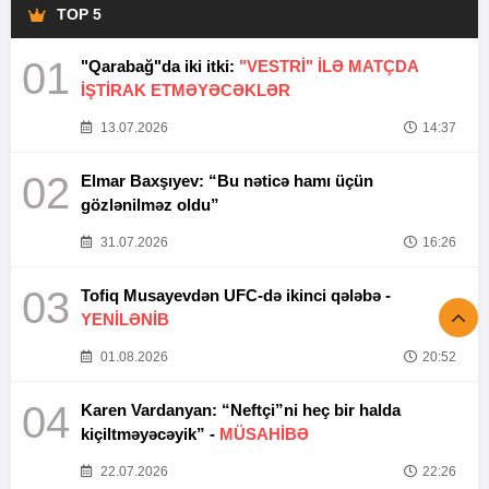
TOP 5
01
"Qarabağ"da iki itki:
"VESTRİ" İLƏ MATÇDA
İŞTİRAK ETMƏYƏCƏKLƏR
13.07.2026
14:37
02
Elmar Baxşıyev: “Bu nəticə hamı üçün
gözlənilməz oldu”
31.07.2026
16:26
03
Tofiq Musayevdən UFC-də ikinci qələbə -
YENİLƏNİB
01.08.2026
20:52
04
Karen Vardanyan: “Neftçi”ni heç bir halda
kiçiltməyəcəyik” -
MÜSAHİBƏ
22.07.2026
22:26