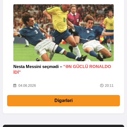
Nesta Messini seçmədi –
“ƏN GÜCLÜ RONALDO
“
IDI”
V
20
04.06.2026
20:11
Digərləri