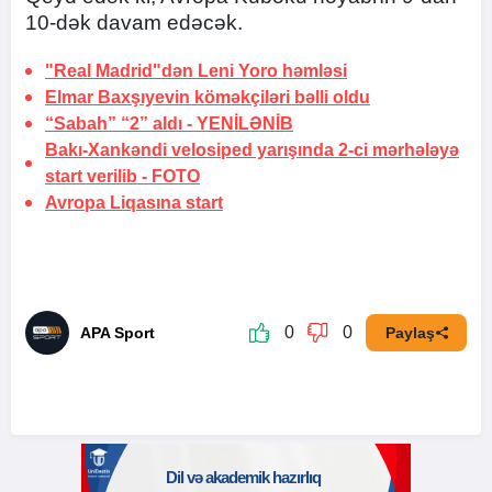
10-dək davam edəcək.
"Real Madrid"dən Leni Yoro həmləsi
Elmar Baxşıyevin köməkçiləri bəlli oldu
“Sabah” “2” aldı -
YENİLƏNİB
Bakı-Xankəndi velosiped yarışında 2-ci mərhələyə
start verilib -
FOTO
Avropa Liqasına
start
0
0
APA Sport
Paylaş