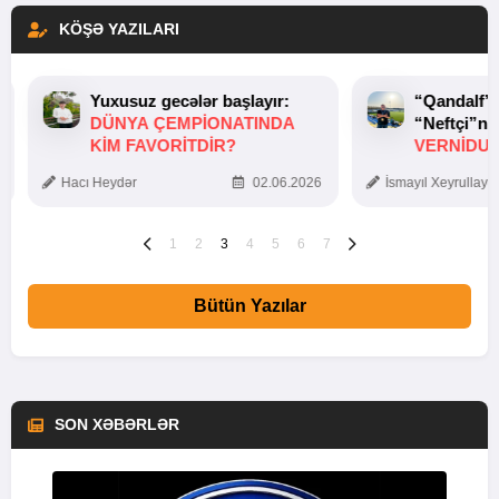
KÖŞƏ YAZILARI
Yuxusuz gecələr başlayır:
“Qandalf”
DÜNYA ÇEMPIONATINDA
“Neftçi”ni
KIM FAVORITDIR?
VERNİDUB
TOXUNUŞ
Hacı Heydər
02.06.2026
İsmayıl Xeyrullaye
1
2
3
4
5
6
7
Bütün Yazılar
SON XƏBƏRLƏR