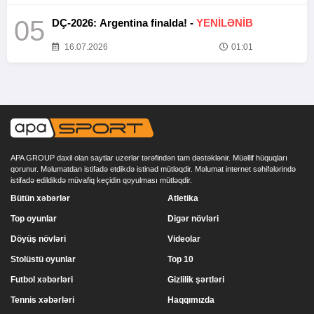
05
DÇ-2026: Argentina finalda! -
YENİLƏNİB
16.07.2026
01:01
APA GROUP daxil olan saytlar uzerlər tərəfindən tam dəstəklənir. Müəllif hüquqları
qorunur. Məlumatdan istifadə etdikdə istinad mütləqdir. Məlumat internet səhifələrində
istifadə edildikdə müvafiq keçidin qoyulması mütləqdir.
Bütün xəbərlər
Atletika
Top oyunlar
Digər növləri
Döyüş növləri
Videolar
Stolüstü oyunlar
Top 10
Futbol xəbərləri
Gizlilik şərtləri
Tennis xəbərləri
Haqqımızda