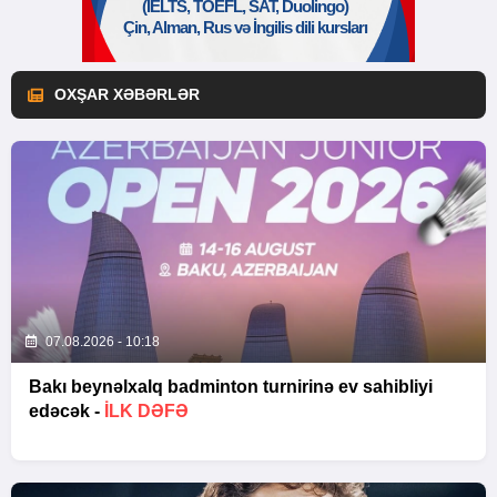
OXŞAR XƏBƏRLƏR
07.08.2026 - 10:18
Bakı beynəlxalq badminton turnirinə ev sahibliyi
edəcək -
İLK DƏFƏ