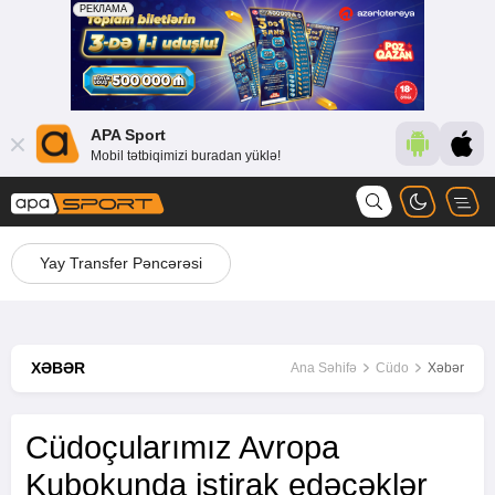
APA Sport
Mobil tətbiqimizi buradan yüklə!
Yay Transfer Pəncərəsi
XƏBƏR
Ana Səhifə
Cüdo
Xəbər
Cüdoçularımız Avropa
Kubokunda iştirak edəcəklər