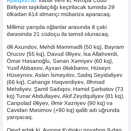
Apasport.az
xəbər verir ki, Avropa Cüdo
Birliyinin təşkilatçılığı keçiriləcək turnirdə 29
ölkədən 614 idmançı mübarizə aparacaq.
Millimiz yarışda oğlanlar arasında 8 çəki
dərəsində 21 cüdoçu ilə təmsil olunacaq.
Əli Axundov, Mehdi Məmmədli (50 kq), Bayram
Orucov (55 kq), Davud Əliyev, İsa Allahverdi,
Ömər Həsanoğlu, Sənan Xəmiyev (60 kq),
Yusif Abbasov, Ayxan Ələkbərov, Hüseyn
Hüseynov, Aslan İsmayılov, Sadıq Seyidəliyev
(66 kq), Cahangir Həqverdiyev, Əhməd
Mehdiyev, Şamil Sadıqov, Həmid Şərbətov (73
kq) Tunar Abdullayev, Akif Zeydquliyev (81 kq),
Canpolad Əliyev, Əmir Xəzriyev (90 kq) və
Cavidan Məsimov (+90 kq) qalib adı uğrunda
yarışacaq.
Qeyd edək ki, Avropa Kuboku noyabrın 9-dan