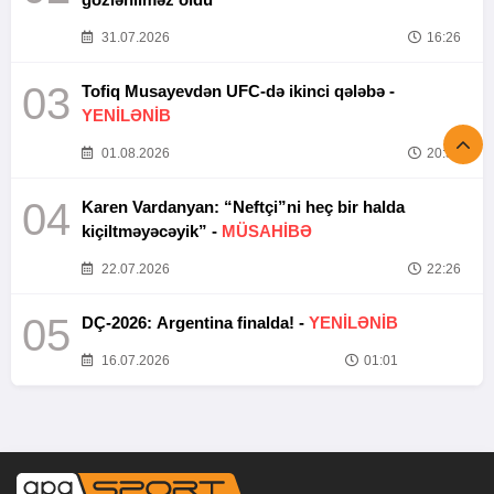
31.07.2026
16:26
03
Tofiq Musayevdən UFC-də ikinci qələbə -
YENİLƏNİB
01.08.2026
20:52
04
Karen Vardanyan: “Neftçi”ni heç bir halda
kiçiltməyəcəyik” -
MÜSAHİBƏ
22.07.2026
22:26
05
DÇ-2026: Argentina finalda! -
YENİLƏNİB
16.07.2026
01:01