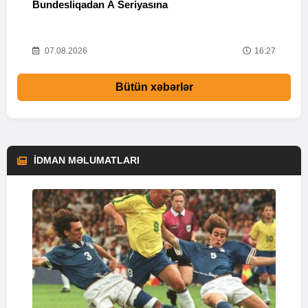
Bundesliqadan A Seriyasına
S
16
07.08.2026
16:27
Bütün xəbərlər
İDMAN MƏLUMATLARI