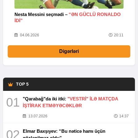
Nesta Messini seçmədi –
“ƏN GÜCLÜ RONALDO
“
IDI”
V
20
04.06.2026
20:11
Digərləri
TOP 5
01
"Qarabağ"da iki itki:
"VESTRİ" İLƏ MATÇDA
İŞTİRAK ETMƏYƏCƏKLƏR
13.07.2026
14:37
02
Elmar Baxşıyev: “Bu nəticə hamı üçün
gözlənilməz oldu”