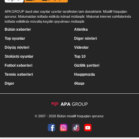
APA GROUP daxil olan saytlar uzerlər tərəfindən tam dəstəklənir. Müəllif hüquqları
qorunur. Məlumatdan istifadə etdikdə istinad mütləqdir. Məlumat internet səhifələrində
istifadə edildikdə müvafiq keçidin qoyulması mütləqdir.
Bütün xəbərlər
Atletika
Top oyunlar
Digər növləri
Döyüş növləri
Videolar
Stolüstü oyunlar
Top 10
Futbol xəbərləri
Gizlilik şərtləri
Tennis xəbərləri
Haqqımızda
Digər
Əlaqə
© 2007 - 2026 Bütün müəllif hüquqları qorunur.