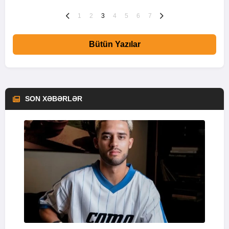
1
2
3
4
5
6
7
Bütün Yazılar
SON XƏBƏRLƏR