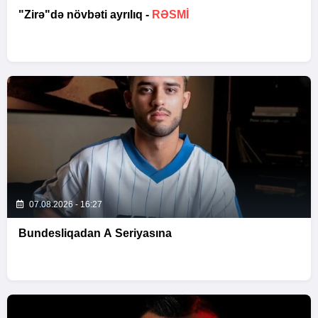
"Zirə"də növbəti ayrılıq -
RƏSMİ
07.08.2026 - 16:27
Bundesliqadan A Seriyasına