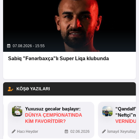
07.08.2026 - 15:55
Sabiq "Fənərbaxça"lı Super Liqa klubunda
KÖŞƏ YAZILARI
Yuxusuz gecələr başlayır:
“Qandalf”
DÜNYA ÇEMPIONATINDA
“Neftçi”ni
KIM FAVORITDIR?
VERNİDUB
TOXUNUŞ
Hacı Heydər
02.06.2026
İsmayıl Xeyrullaye