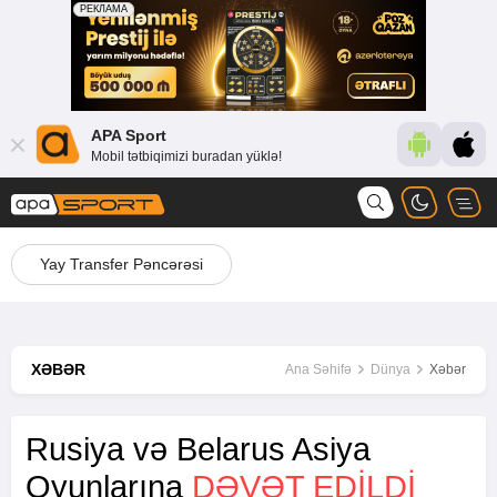
APA Sport
Mobil tətbiqimizi buradan yüklə!
Yay Transfer Pəncərəsi
XƏBƏR
Ana Səhifə
Dünya
Xəbər
Rusiya və Belarus Asiya
Oyunlarına
DƏVƏT EDILDI