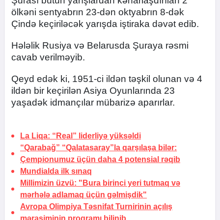
Şurası bütün yarışlardan kənarlaşdırılan 2
ölkəni sentyabrın 23-dən oktyabrın 8-dək
Çində keçiriləcək yarışda iştiraka dəvət edib.
Hələlik Rusiya və Belarusda Şuraya rəsmi
cavab verilməyib.
Qeyd edək ki, 1951-ci ildən təşkil olunan və 4
ildən bir keçirilən Asiya Oyunlarında 23
yaşadək idmançılar mübarizə aparırlar.
La Liqa: “Real” liderliyə yüksəldi
“Qarabağ” “Qalatasaray”la qarşılaşa bilər:
Çempionumuz üçün daha 4 potensial rəqib
Mundialda ilk
sınaq
Millimizin üzvü: "Bura birinci yeri tutmaq və
mərhələ adlamaq üçün gəlmişdik"
Avropa Olimpiya Təsnifat Turnirinin açılış
mərasiminin proqramı bilinib