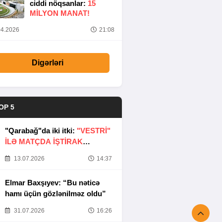
ciddi nöqsanlar:
15
MILYON MANAT!
4.2026
21:08
Digərləri
OP 5
"Qarabağ"da iki itki:
"VESTRİ"
İLƏ MATÇDA İŞTİRAK
ETMƏYƏCƏKLƏR
13.07.2026
14:37
Elmar Baxşıyev: “Bu nəticə
hamı üçün gözlənilməz oldu”
31.07.2026
16:26