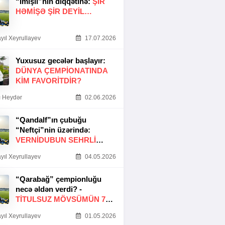
“İmişli”nin diqqətinə:
ŞIR
HƏMIŞƏ ŞIR DEYIL…
yıl Xeyrullayev
17.07.2026
Yuxusuz gecələr başlayır:
DÜNYA ÇEMPIONATINDA
KIM FAVORITDIR?
 Heydər
02.06.2026
“Qandalf”ın çubuğu
“Neftçi”nin üzərində:
VERNİDUBUN SEHRLİ
TOXUNUŞU
yıl Xeyrullayev
04.05.2026
“Qarabağ” çempionluğu
necə əldən verdi? -
TITULSUZ MÖVSÜMÜN 7
SƏBƏBI
yıl Xeyrullayev
01.05.2026