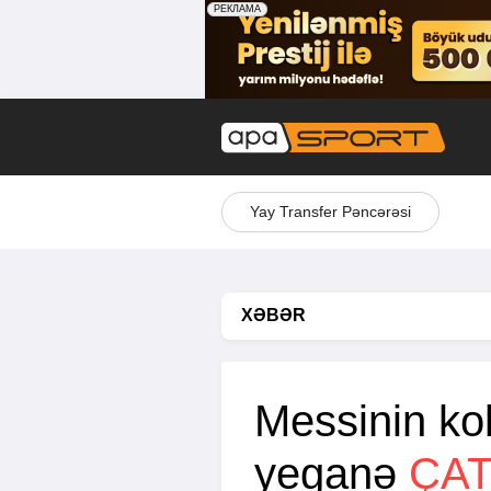
Yay Transfer Pəncərəsi
XƏBƏR
Messinin ko
yeganə
ÇAT