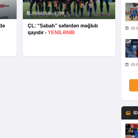
05.08.2026 - 23:09
də
ÇL: “Sabah” səfərdən məğlub
05.0
qayıdır -
YENİLƏNİB
05.0
İ