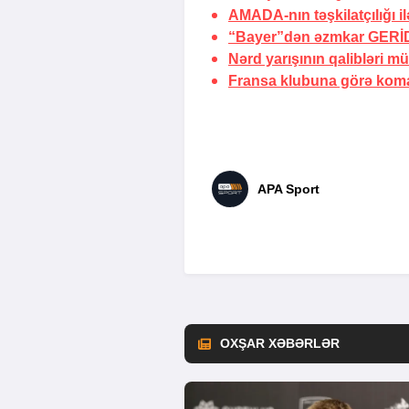
AMADA-nın təşkilatçılığı i
“Bayer”dən əzmkar
GERİ
Nərd yarışının qalibləri m
Fransa klubuna görə kom
APA Sport
OXŞAR XƏBƏRLƏR