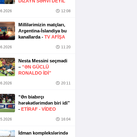
DIZAYN SƏHVI DEYIL
6.2026
12:08
Millilərimizin matçları,
Argentina-İslandiya bu
kanallarda -
TV AFİŞA
6.2026
11:20
Nesta Messini seçmədi
–
“ƏN GÜCLÜ
RONALDO IDI”
6.2026
20:11
“Ən biabırçı
hərəkətlərimdən biri idi”
-
ETIRAF -
VİDEO
5.2026
16:04
İdman komplekslərində