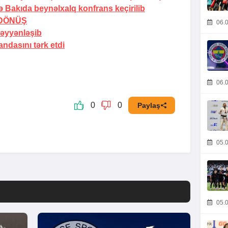
lə Bakıda beynəlxalq konfrans keçirilib
DÖNÜŞ
06.0
üəyyənləşib
andasını
tərk etdi
06.0
0
0
Paylaş
05.0
05.0