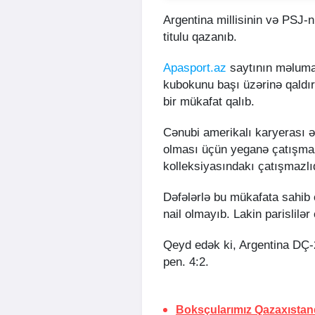
Argentina millisinin və PSJ-
titulu qazanıb.
Apasport.az
saytının məlumat
kubokunu başı üzərinə qaldı
bir mükafat qalıb.
Cənubi amerikalı karyerası ərz
olması üçün yeganə çatışmaz
kolleksiyasındakı çatışmazl
Dəfələrlə bu mükafata sahib
nail olmayıb. Lakin parislilər
Qeyd edək ki, Argentina DÇ-2
pen. 4:2.
Boksçularımız Qazaxıstan