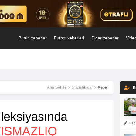
Bütün xəbərlər
Futbol xəbərləri
Digər xəbərlər
Video
Ana Səhifə
Statistikalar
Xəbər
K
lleksiyasında
Hacı
IŞMAZLIQ