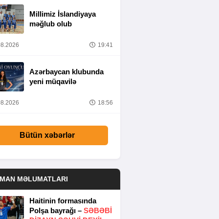
Millimiz İslandiyaya
məğlub olub
8.2026
19:41
Azərbaycan klubunda
yeni müqavilə
8.2026
18:56
Bütün xəbərlər
DMAN MƏLUMATLARI
Haitinin formasında
Polşa bayrağı –
SƏBƏBI