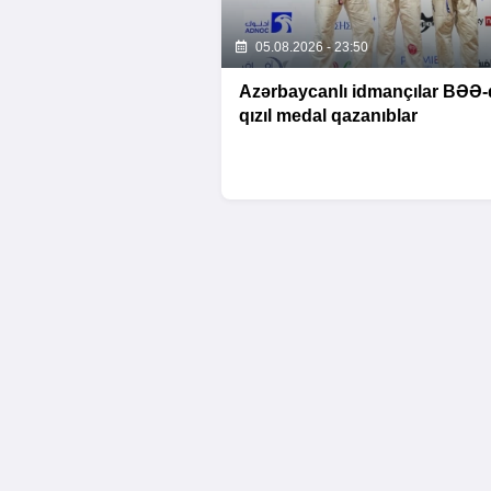
05.08.2026 - 23:50
Azərbaycanlı idmançılar BƏƏ-
qızıl medal qazanıblar