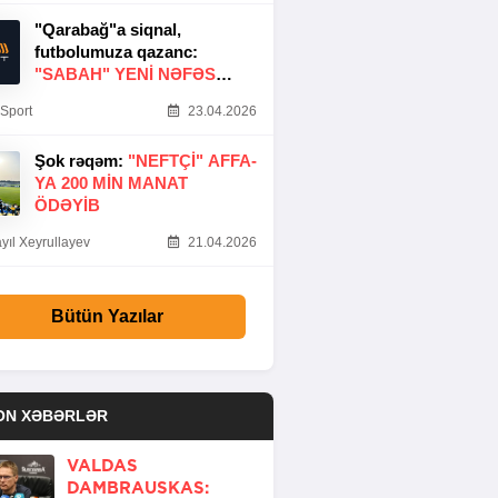
"Qarabağ"a siqnal,
futbolumuza qazanc:
"SABAH" YENI NƏFƏS
GƏTIRDI
Sport
23.04.2026
Şok rəqəm:
"NEFTÇI" AFFA-
YA 200 MIN MANAT
ÖDƏYIB
yıl Xeyrullayev
21.04.2026
Bütün Yazılar
ON XƏBƏRLƏR
VALDAS
DAMBRAUSKAS: