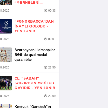
“MƏRHƏLƏNI
KEÇMƏK ŞANSIMIZ
8.2026
00:33
VAR”
“FƏNƏRBAXÇA”DAN
INAMLI QƏLƏBƏ -
YENİLƏNİB
8.2026
00:01
Azərbaycanlı idmançılar
BƏƏ-də qızıl medal
qazanıblar
8.2026
23:50
ÇL: “SABAH”
SƏFƏRDƏN MƏĞLUB
QAYIDIR -
YENİLƏNİB
8.2026
23:09
Kostyuk “Qarabağ”ın