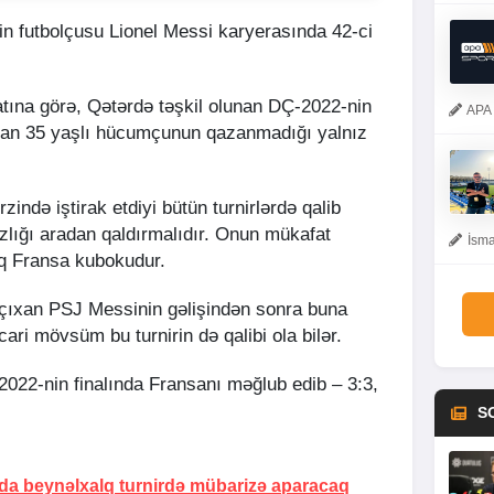
nin futbolçusu Lionel Messi karyerasında 42-ci
ına görə, Qətərdə təşkil olunan DÇ-2022-nin
APA 
ran 35 yaşlı hücumçunun qazanmadığı yalnız
ində iştirak etdiyi bütün turnirlərdə qalib
lığı aradan qaldırmalıdır. Onun mükafat
İsma
ıq Fransa kubokudur.
 çıxan PSJ Messinin gəlişindən sonra buna
 cari mövsüm bu turnirin də qalibi ola bilər.
022-nin finalında Fransanı məğlub edib – 3:3,
S
da beynəlxalq turnirdə mübarizə aparacaq