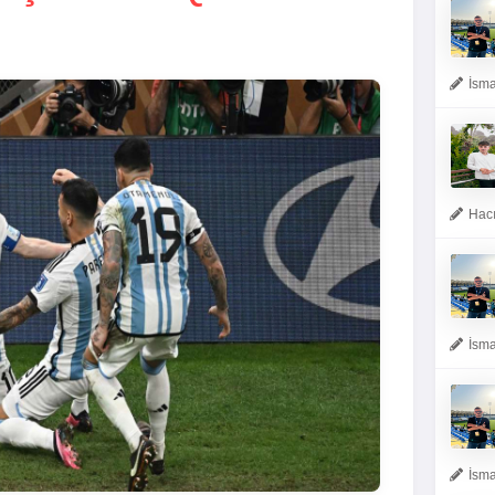
İsma
Hacı
İsma
İsma