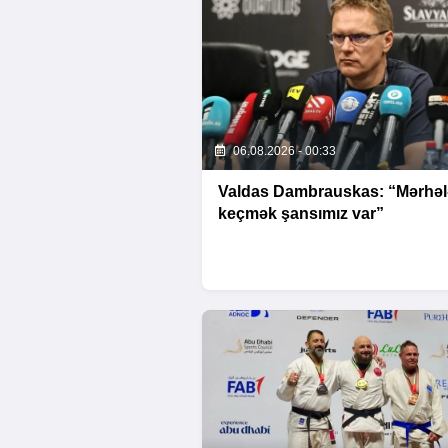
06.08.2026 - 00:33
Valdas Dambrauskas: “Mərhəl
keçmək şansımız var”