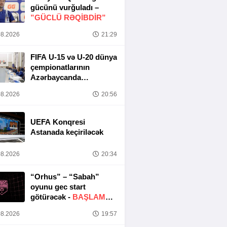
gücünü vurğuladı –
”GÜCLÜ RƏQİBDİR”
8.2026
21:29
FIFA U-15 və U-20 dünya
çempionatlarının
Azərbaycanda
keçirilməsi ilə bağlı
8.2026
20:56
Təşkilat Komitəsinin
iclası baş tutub
UEFA Konqresi
Astanada keçiriləcək
8.2026
20:34
“Orhus” – “Sabah”
oyunu gec start
götürəcək -
BAŞLAMA
SAATI DƏYIŞDIRILDI
8.2026
19:57