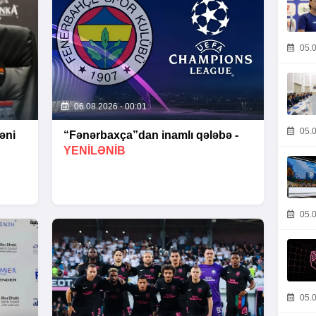
05.0
06.08.2026 - 00:01
05.0
əni
“Fənərbaxça”dan inamlı qələbə -
YENİLƏNİB
05.0
05.0