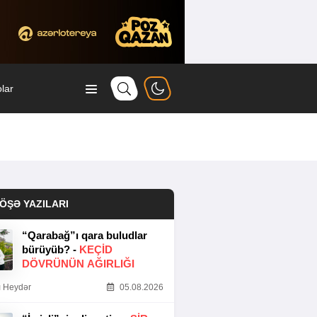
lar
ÖŞƏ YAZILARI
“Qarabağ”ı qara buludlar
bürüyüb? -
KEÇID
DÖVRÜNÜN AĞIRLIĞI
 Heydər
05.08.2026