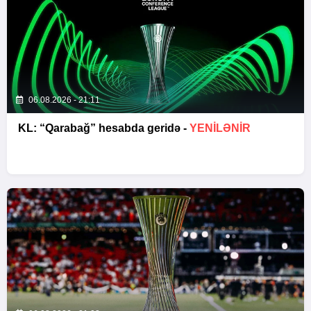
06.08.2026 - 21:11
KL: “Qarabağ” hesabda geridə -
YENİLƏNİR