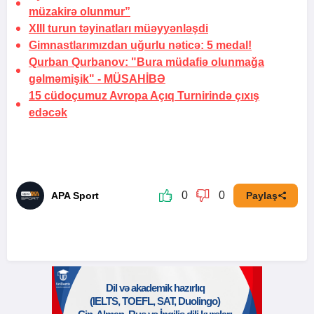
müzakirə olunmur”
XIII turun təyinatları
müəyyənləşdi
Gimnastlarımızdan uğurlu nəticə:
5 medal!
Qurban Qurbanov: "Bura müdafiə olunmağa
gəlməmişik" -
MÜSAHİBƏ
15 cüdoçumuz Avropa Açıq Turnirində çıxış
edəcək
0
0
APA Sport
Paylaş