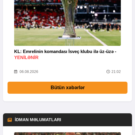
KL: Emrelinin komandası İsveç klubu ilə üz-üzə -
A
YENİLƏNİR
11
06.08.2026
21:02
Bütün xəbərlər
İDMAN MƏLUMATLARI