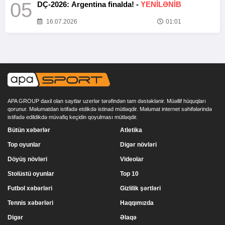
05
DÇ-2026: Argentina finalda! -
YENİLƏNİB
16.07.2026
01:01
APA GROUP daxil olan saytlar uzerlər tərəfindən tam dəstəklənir. Müəllif hüquqları
qorunur. Məlumatdan istifadə etdikdə istinad mütləqdir. Məlumat internet səhifələrində
istifadə edildikdə müvafiq keçidin qoyulması mütləqdir.
Bütün xəbərlər
Atletika
Top oyunlar
Digər növləri
Döyüş növləri
Videolar
Stolüstü oyunlar
Top 10
Futbol xəbərləri
Gizlilik şərtləri
Tennis xəbərləri
Haqqımızda
Digər
Əlaqə