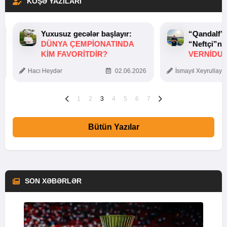
KÖŞƏ YAZILARI
Yuxusuz gecələr başlayır:
“Qandalf”
DÜNYA ÇEMPIONATINDA
“Neftçi”ni
KIM FAVORITDIR?
VERNİDUB
TOXUNUŞ
Hacı Heydər
02.06.2026
İsmayıl Xeyrullaye
1
2
3
4
5
6
7
Bütün Yazılar
SON XƏBƏRLƏR