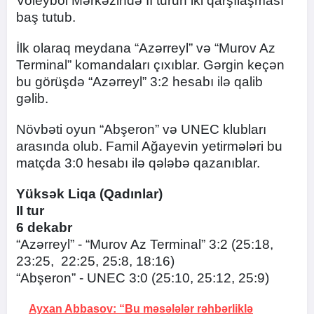
Voleybol Mərkəzində II turun iki qarşılaşması
baş tutub.
İlk olaraq meydana “Azərreyl” və “Murov Az
Terminal” komandaları çıxıblar. Gərgin keçən
bu görüşdə “Azərreyl” 3:2 hesabı ilə qalib
gəlib.
Növbəti oyun “Abşeron” və UNEC klubları
arasında olub. Famil Ağayevin yetirmələri bu
matçda 3:0 hesabı ilə qələbə qazanıblar.
Yüksək Liqa (Qadınlar)
II tur
6 dekabr
“Azərreyl” - “Murov Az Terminal” 3:2 (25:18,
23:25, 22:25, 25:8, 18:16)
“Abşeron” - UNEC 3:0 (25:10, 25:12, 25:9)
Ayxan Abbasov: “Bu məsələlər rəhbərliklə