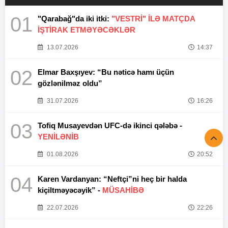
01
"Qarabağ"da iki itki:
"VESTRİ" İLƏ MATÇDA
İŞTİRAK ETMƏYƏCƏKLƏR
13.07.2026
14:37
02
Elmar Baxşıyev: “Bu nəticə hamı üçün
gözlənilməz oldu”
31.07.2026
16:26
03
Tofiq Musayevdən UFC-də ikinci qələbə -
YENİLƏNİB
01.08.2026
20:52
04
Karen Vardanyan: “Neftçi”ni heç bir halda
kiçiltməyəcəyik” -
MÜSAHİBƏ
22.07.2026
22:26