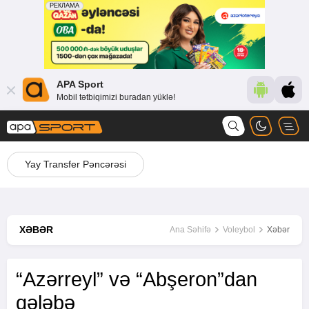
APA Sport
Mobil tətbiqimizi buradan yüklə!
Yay Transfer Pəncərəsi
XƏBƏR
Ana Səhifə
Voleybol
Xəbər
“Azərreyl” və “Abşeron”dan
qələbə