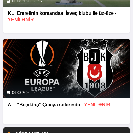
06.08.2026 - 21:02
KL: Emrelinin komandası İsveç klubu ilə üz-üzə -
YENİLƏNİR
06.08.2026 - 21:02
AL: “Beşiktaş” Çexiya səfərində -
YENİLƏNİR