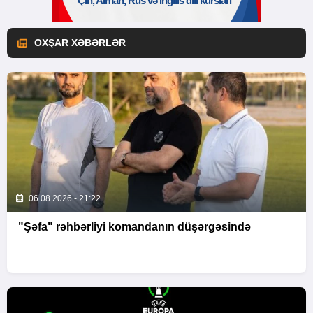
OXŞAR XƏBƏRLƏR
06.08.2026 - 21:22
"Şəfa" rəhbərliyi komandanın düşərgəsində