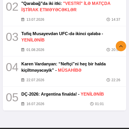
02
"Qarabağ"da iki itki:
"VESTRİ" İLƏ MATÇDA
İŞTİRAK ETMƏYƏCƏKLƏR
13.07.2026
14:37
03
Tofiq Musayevdən UFC-də ikinci qələbə -
YENİLƏNİB
01.08.2026
20:52
04
Karen Vardanyan: “Neftçi”ni heç bir halda
kiçiltməyəcəyik” -
MÜSAHİBƏ
22.07.2026
22:26
05
DÇ-2026: Argentina finalda! -
YENİLƏNİB
16.07.2026
01:01