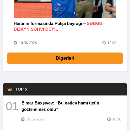
Haitinin formasında Polşa bayrağı –
SƏBƏBI
M
DIZAYN SƏHVI DEYIL
k
10.06.2026
12:08
Digərləri
TOP 5
01
Elmar Baxşıyev: “Bu nəticə hamı üçün
gözlənilməz oldu”
31.07.2026
16:26