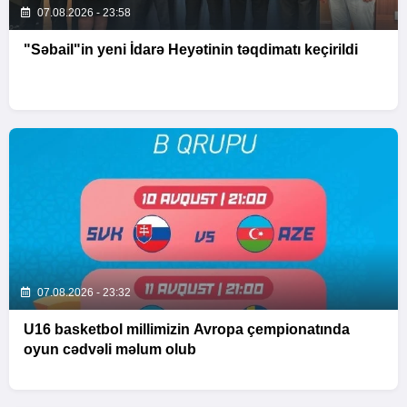
07.08.2026 - 23:58
"Səbail"in yeni İdarə Heyətinin təqdimatı keçirildi
07.08.2026 - 23:32
U16 basketbol millimizin Avropa çempionatında
oyun cədvəli məlum olub