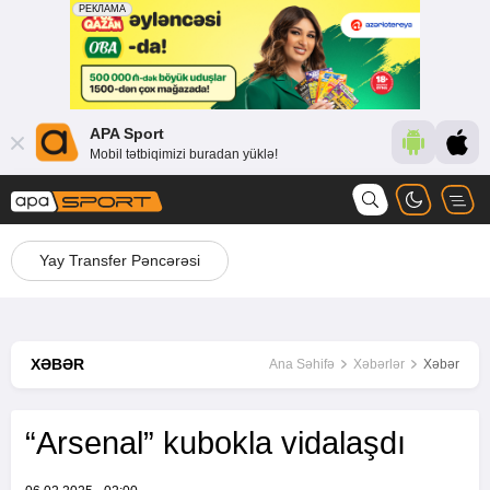
APA Sport
Mobil tətbiqimizi buradan yüklə!
Yay Transfer Pəncərəsi
XƏBƏR
Ana Səhifə
Xəbərlər
Xəbər
“Arsenal” kubokla vidalaşdı