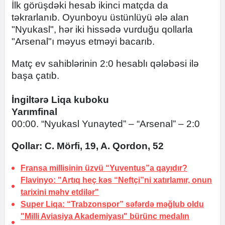
İlk görüşdəki hesab ikinci matçda da
təkrarlanıb. Oyunboyu üstünlüyü ələ alan
"Nyukasl", hər iki hissədə vurduğu qollarla
"Arsenal"ı məyus etməyi bacarıb.
Matç ev sahiblərinin 2:0 hesablı qələbəsi ilə
başa çatıb.
İngiltərə Liqa kuboku
Yarımfinal
00:00. “Nyukasl Yunayted” – “Arsenal” – 2:0
Qollar: C. Mörfi, 19, A. Qordon, 52
Fransa millisinin üzvü “Yuventus”a qayıdır?
Flavinyo: "Artıq heç kəs “Neftçi”ni xatırlamır, onun
tarixini məhv etdilər"
Super Liqa: “Trabzonspor” səfərdə məğlub oldu
"Milli Aviasiya Akademiyası" bürünc medalın