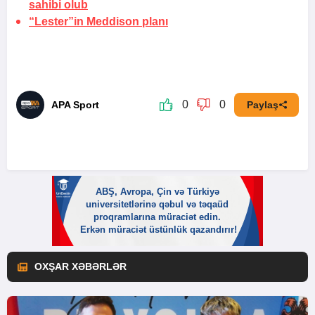
sahibi olub
“Lester”in Meddison
planı
0
0
APA Sport
Paylaş
OXŞAR XƏBƏRLƏR