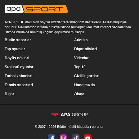
APA GROUP daxil olan saytlar uzerlər tərəfindən tam dəstəklənir. Müəllif hüquqları
qorunur. Məlumatdan istifadə etdikdə istinad mütləqdir. Məlumat internet səhifələrində
istifadə edildikdə müvafiq keçidin qoyulması mütləqdir.
Bütün xəbərlər
Atletika
Top oyunlar
Digər növləri
Döyüş növləri
Videolar
Stolüstü oyunlar
Top 10
Futbol xəbərləri
Gizlilik şərtləri
Tennis xəbərləri
Haqqımızda
Digər
Əlaqə
© 2007 - 2026 Bütün müəllif hüquqları qorunur.