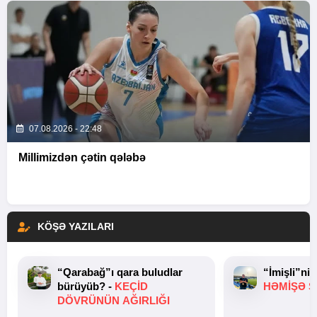
07.08.2026 - 22:48
Millimizdən çətin qələbə
KÖŞƏ YAZILARI
“Qarabağ”ı qara buludlar
“İmişli”ni
bürüyüb? -
KEÇID
HƏMIŞƏ Ş
DÖVRÜNÜN AĞIRLIĞI