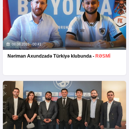
08.08.2026 - 00:41
Nəriman Axundzadə Türkiyə klubunda -
RƏSMİ