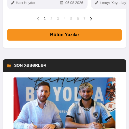
Hacı Heydər
05.08.2026
İsmayıl Xeyrullaye
1
2
3
4
5
6
7
Bütün Yazılar
SON XƏBƏRLƏR