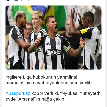
06.02.2025 - 02:00
İngiltərə Liqa kubokunun yarımfinal
mərhələsinin cavab oyunlarına start verilib.
Apasport.az
xəbər verir ki, “Nyukasl Yunayted”
evdə “Arsenal”ı sınağa çəkib.