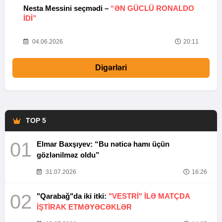
Nesta Messini seçmədi –
“ƏN GÜCLÜ RONALDO
“
IDI”
V
20
04.06.2026
20:11
Digərləri
TOP 5
01
Elmar Baxşıyev: “Bu nəticə hamı üçün
gözlənilməz oldu”
31.07.2026
16:26
02
"Qarabağ"da iki itki:
"VESTRİ" İLƏ MATÇDA
İŞTİRAK ETMƏYƏCƏKLƏR