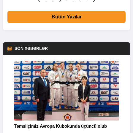
1
2
3
4
5
6
7
Bütün Yazılar
SON XƏBƏRLƏR
Təmsilçimiz Avropa Kubokunda üçüncü olub
“
Q