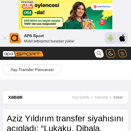
APA Sport
Mobil tətbiqimizi buradan yüklə!
Yay Transfer Pəncərəsi
XƏBƏR
Ana Səhifə
Xəbərlər
Xəbər
Aziz Yıldırım transfer siyahısını
açıqladı: “Lukaku, Dibala,