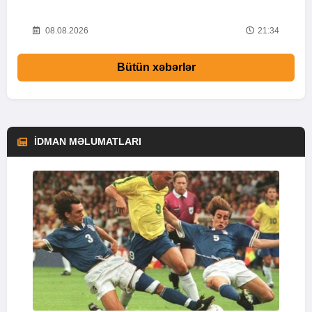
58
08.08.2026
21:34
Bütün xəbərlər
İDMAN MƏLUMATLARI