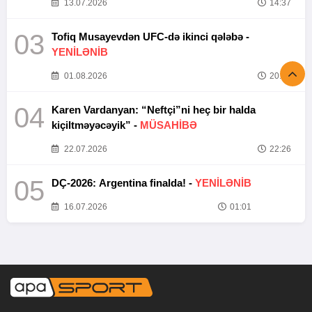
13.07.2026
14:37
03
Tofiq Musayevdən UFC-də ikinci qələbə -
YENİLƏNİB
01.08.2026
20:52
04
Karen Vardanyan: “Neftçi”ni heç bir halda
kiçiltməyəcəyik” -
MÜSAHİBƏ
22.07.2026
22:26
05
DÇ-2026: Argentina finalda! -
YENİLƏNİB
16.07.2026
01:01