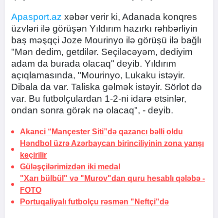
Apasport.az
xəbər verir ki, Adanada konqres
üzvləri ilə görüşən Yıldırım hazırkı rəhbərliyin
baş məşqçi Joze Mourinyo ilə görüşü ilə bağlı
"Mən dedim, getdilər. Seçiləcəyəm, dediyim
adam da burada olacaq" deyib. Yıldırım
açıqlamasında, "Mourinyo, Lukaku istəyir.
Dibala da var. Taliska gəlmək istəyir. Sörlot də
var. Bu futbolçulardan 1-2-ni idarə etsinlər,
ondan sonra görək nə olacaq", - deyib.
Akanci “Mançester Siti”də qazancı bəlli oldu
Həndbol üzrə Azərbaycan birinciliyinin zona yarışı
keçirilir
Güləşçilərimizdən iki medal
"Xarı bülbül" və "Murov"dan quru hesablı qələbə -
FOTO
Portuqaliyalı futbolçu rəsmən "Neftçi"də