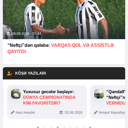
08.08.2026 - 20:44
“Neftçi”dən qələbə:
VARQAS QOL VƏ ASSİSTLƏ
QAYITDI
KÖŞƏ YAZILARI
Yuxusuz gecələr başlayır:
“Qandalf”
DÜNYA ÇEMPIONATINDA
“Neftçi”ni
KIM FAVORITDIR?
VERNİDUB
TOXUNUŞ
Hacı Heydər
02.06.2026
İsmayıl Xeyrullaye