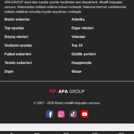
APA GROUP daxil olan saytlar uzerlər tərəfindən tam dəstəklənir. Müəllif hüquqları
qorunur. Məlumatdan istifadə etdikdə istinad mütləqdir. Məlumat internet səhifələrində
istifadə edildikdə müvafiq keçidin qoyulması mütləqdir.
Bütün xəbərlər
Atletika
Top oyunlar
Digər növləri
Döyüş növləri
Videolar
Stolüstü oyunlar
Top 10
Futbol xəbərləri
Gizlilik şərtləri
Tennis xəbərləri
Haqqımızda
Digər
Əlaqə
© 2007 - 2026 Bütün müəllif hüquqları qorunur.