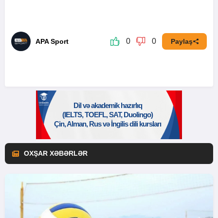
0
0
APA Sport
Paylaş
OXŞAR XƏBƏRLƏR