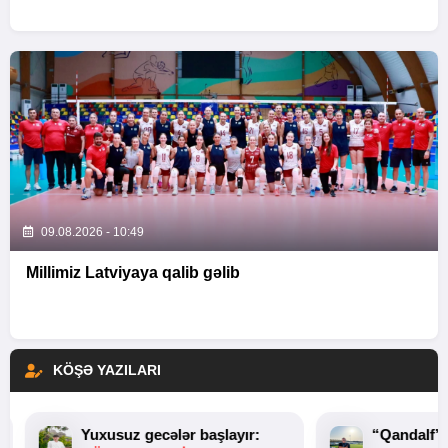
09.08.2026 - 10:49
Millimiz Latviyaya qalib gəlib
KÖŞƏ YAZILARI
Yuxusuz gecələr başlayır:
“Qandalf”