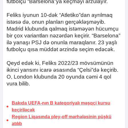
futbolçu “Barselona”ya keçməyi arzulayır.
Feliks iyunun 10-dək “Atletiko”dan ayrılmaq
istəsə də, onun planları gerçəkləşməyib.
Madrid klubunda qalmaq istəməyən hücumçu
bir çox variantları nəzərdən keçirir. “Barselona”
ilə yanaşı PSJ də onunla maraqlanır. 23 yaşlı
futbolçu qısa müddət ərzində seçim edəcək.
Qeyd edək ki, Feliks 2022/23 mövsümünün
ikinci yarısını icarə əsasında “Çelsi”də keçirib.
O, London klubunda 20 oyunda cəmi 4 qol
vura bilib.
Bakıda UEFA-nın B kateqoriyalı məşqçi kursu
keçiriləcək
Region Liqasında pley-off mərhələsinin püşkü
atılıb