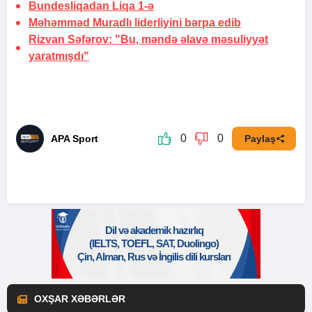
Bundesliqadan Liqa 1-ə
Məhəmməd Muradlı liderliyini bərpa edib
Rizvan Səfərov: "Bu, məndə əlavə məsuliyyət
yaratmışdı"
0
0
APA Sport
Paylaş
OXŞAR XƏBƏRLƏR