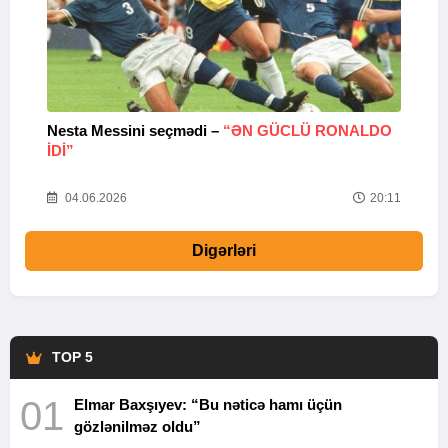
Nesta Messini seçmədi –
“ƏN GÜCLÜ RONALDO
“
IDI”
V
20
04.06.2026
20:11
Digərləri
TOP 5
01
Elmar Baxşıyev: “Bu nəticə hamı üçün
gözlənilməz oldu”