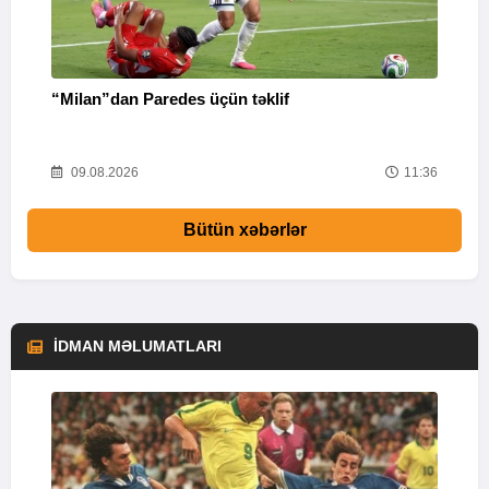
“Milan”dan Paredes üçün təklif
M
53
09.08.2026
11:36
Bütün xəbərlər
İDMAN MƏLUMATLARI