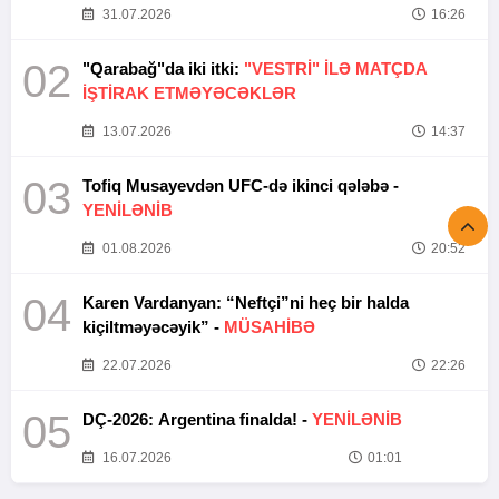
31.07.2026
16:26
02
"Qarabağ"da iki itki:
"VESTRİ" İLƏ MATÇDA
İŞTİRAK ETMƏYƏCƏKLƏR
13.07.2026
14:37
03
Tofiq Musayevdən UFC-də ikinci qələbə -
YENİLƏNİB
01.08.2026
20:52
04
Karen Vardanyan: “Neftçi”ni heç bir halda
kiçiltməyəcəyik” -
MÜSAHİBƏ
22.07.2026
22:26
05
DÇ-2026: Argentina finalda! -
YENİLƏNİB
16.07.2026
01:01