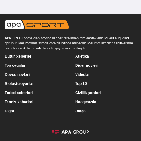
APA GROUP daxil olan saytlar uzerlər tərəfindən tam dəstəklənir. Müəllif hüquqları
qorunur. Məlumatdan istifadə etdikdə istinad mütləqdir. Məlumat internet səhifələrində
istifadə edildikdə müvafiq keçidin qoyulması mütləqdir.
Bütün xəbərlər
Atletika
Top oyunlar
Digər növləri
Döyüş növləri
Videolar
Stolüstü oyunlar
Top 10
Futbol xəbərləri
Gizlilik şərtləri
Tennis xəbərləri
Haqqımızda
Digər
Əlaqə