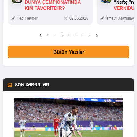
DÜNYA ÇEMPIONATINDA
“Neftçi”ni
KIM FAVORITDIR?
VERNİDUB
TOXUNUŞ
Hacı Heydər
02.06.2026
İsmayıl Xeyrullaye
1
2
3
4
5
6
7
Bütün Yazılar
SON XƏBƏRLƏR