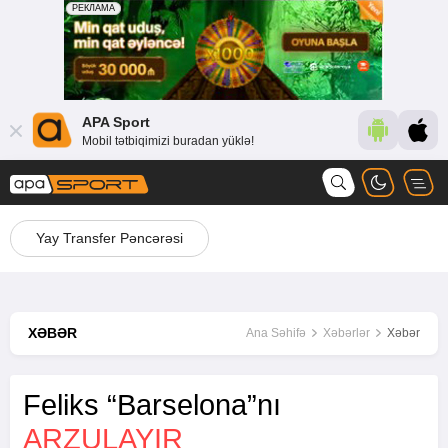
APA Sport
Mobil tətbiqimizi buradan yüklə!
Yay Transfer Pəncərəsi
XƏBƏR
Ana Səhifə
Xəbərlər
Xəbər
Feliks “Barselona”nı
ARZULAYIR