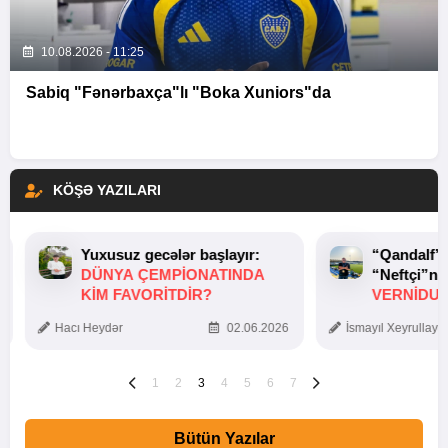
10.08.2026 - 11:25
Sabiq "Fənərbaxça"lı "Boka Xuniors"da
KÖŞƏ YAZILARI
Yuxusuz gecələr başlayır:
“Qandalf”
DÜNYA ÇEMPIONATINDA
“Neftçi”ni
KIM FAVORITDIR?
VERNİDUB
TOXUNUŞ
Hacı Heydər
02.06.2026
İsmayıl Xeyrullaye
1
2
3
4
5
6
7
Bütün Yazılar