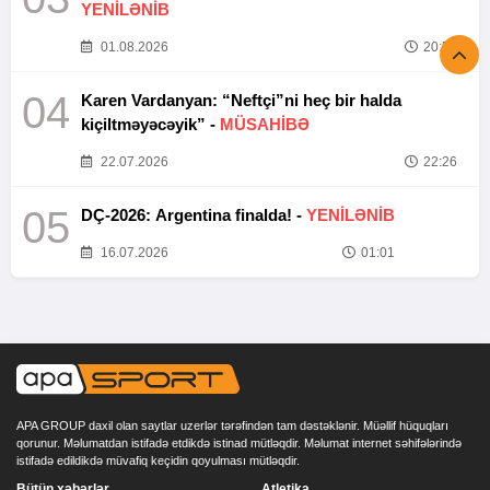
YENİLƏNİB
01.08.2026
20:52
04
Karen Vardanyan: “Neftçi”ni heç bir halda
kiçiltməyəcəyik” -
MÜSAHİBƏ
22.07.2026
22:26
05
DÇ-2026: Argentina finalda! -
YENİLƏNİB
16.07.2026
01:01
APA GROUP daxil olan saytlar uzerlər tərəfindən tam dəstəklənir. Müəllif hüquqları
qorunur. Məlumatdan istifadə etdikdə istinad mütləqdir. Məlumat internet səhifələrində
istifadə edildikdə müvafiq keçidin qoyulması mütləqdir.
Bütün xəbərlər
Atletika