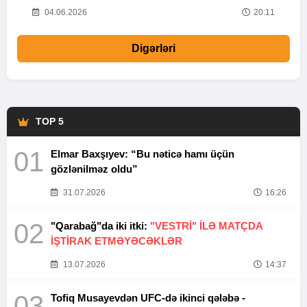
20
04.06.2026
20:11
Digərləri
TOP 5
01
Elmar Baxşıyev: “Bu nəticə hamı üçün
gözlənilməz oldu”
31.07.2026
16:26
02
"Qarabağ"da iki itki:
"VESTRİ" İLƏ MATÇDA
İŞTİRAK ETMƏYƏCƏKLƏR
13.07.2026
14:37
03
Tofiq Musayevdən UFC-də ikinci qələbə -