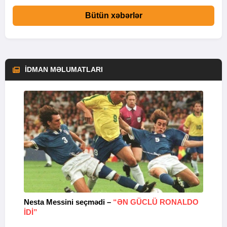
Bütün xəbərlər
İDMAN MƏLUMATLARI
Nesta Messini seçmədi –
“ƏN GÜCLÜ RONALDO
“
IDI”
V