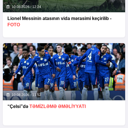
10.08.2026 - 12:24
Lionel Messinin atasının vida mərasimi keçirilib -
FOTO
10.08.2026 - 11:52
“Çelsi”də
TƏMIZLƏMƏ ƏMƏLIYYATI