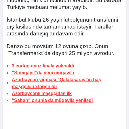
müdafiəçinin xidmətində maraqlıdır. Bu barədə
Türkiyə mətbuatı məlumat yayıb.
İstanbul klubu 26 yaşlı futbolçunun transferini
qış fasiləsində tamamlamaq istəyir. Tərəflər
arasında danışıqlar davam edir.
Danzo bu mövsüm 12 oyuna çıxıb. Onun
“Transfermarkt”da dəyəri 25 milyon avrodur.
3 cüdoçumuz finala yüksəldi
“Sumqayıt”da yeni müqavilə
Azərbaycan yığması “Qalatasaray”ın baş
məşqçisinə
tapşırıldı
Azərbaycanlı məşqçidən ilk
"Sabah" onunla da müqavilə yenilədi