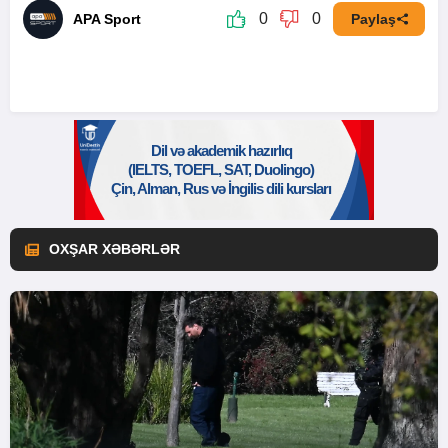
0
0
APA Sport
Paylaş
OXŞAR XƏBƏRLƏR