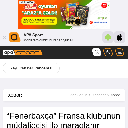
APA Sport
Mobil tətbiqimizi buradan yüklə!
Yay Transfer Pəncərəsi
XƏBƏR
Ana Səhifə
Xəbərlər
Xəbər
“Fənərbaxça” Fransa klubunun
müdafiəçisi ilə maraqlanır