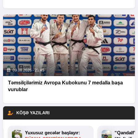
09.08.2026 - 21:45
Təmsilçilərimiz Avropa Kubokunu 7 medalla başa
vurublar
KÖŞƏ YAZILARI
Yuxusuz gecələr başlayır:
“Qandalf”