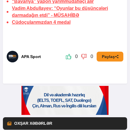
“Bavariya” yapon
yarımmüdafiəçi alır
Vadim Abdullayev: “Oyunlar bu düşüncələri
darmadağın etdi” -
MÜSAHİBƏ
Cüdoçularımızdan 4 medal
0
0
APA Sport
Paylaş
OXŞAR XƏBƏRLƏR