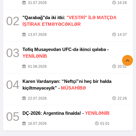
31.07.2026
16:26
02
"Qarabağ"da iki itki:
"VESTRİ" İLƏ MATÇDA
İŞTİRAK ETMƏYƏCƏKLƏR
13.07.2026
14:37
03
Tofiq Musayevdən UFC-də ikinci qələbə -
YENİLƏNİB
01.08.2026
20:52
04
Karen Vardanyan: “Neftçi”ni heç bir halda
kiçiltməyəcəyik” -
MÜSAHİBƏ
22.07.2026
22:26
05
DÇ-2026: Argentina finalda! -
YENİLƏNİB
16.07.2026
01:01