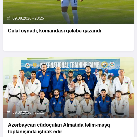
09.08.2026 - 23:25
Cəlal oynadı, komandası qələbə qazandı
09.08.2026 - 22:21
Azərbaycan cüdoçuları Almatıda təlim-məşq
toplanışında iştirak edir