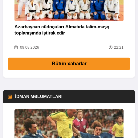
Azərbaycan cüdoçuları Almatıda təlim-məşq
T
toplanışında iştirak edir
v
25
09.08.2026
22:21
Bütün xəbərlər
İDMAN MƏLUMATLARI