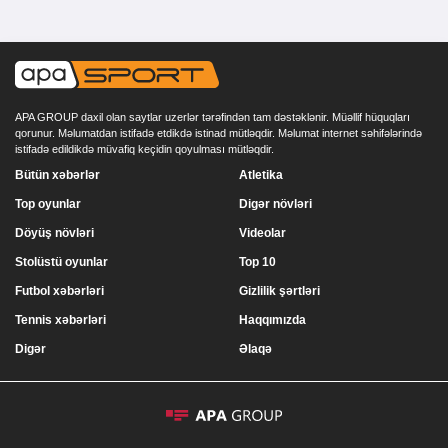
APA GROUP daxil olan saytlar uzerlər tərəfindən tam dəstəklənir. Müəllif hüquqları
qorunur. Məlumatdan istifadə etdikdə istinad mütləqdir. Məlumat internet səhifələrində
istifadə edildikdə müvafiq keçidin qoyulması mütləqdir.
Bütün xəbərlər
Atletika
Top oyunlar
Digər növləri
Döyüş növləri
Videolar
Stolüstü oyunlar
Top 10
Futbol xəbərləri
Gizlilik şərtləri
Tennis xəbərləri
Haqqımızda
Digər
Əlaqə