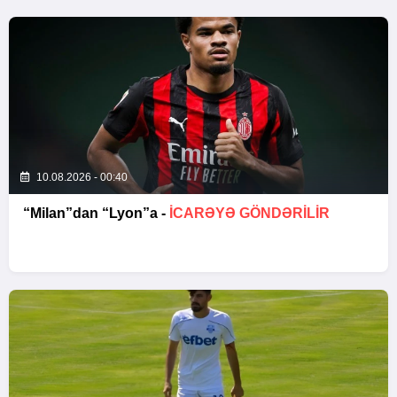
10.08.2026 - 00:40
“Milan”dan “Lyon”a -
İCARƏYƏ GÖNDƏRİLİR