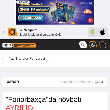
APA Sport
Mobil tətbiqimizi buradan yüklə!
Yay Transfer Pəncərəsi
XƏBƏR
Ana Səhifə
Xəbərlər
Xəbər
"Fənərbaxça"da növbəti
AYRILIQ