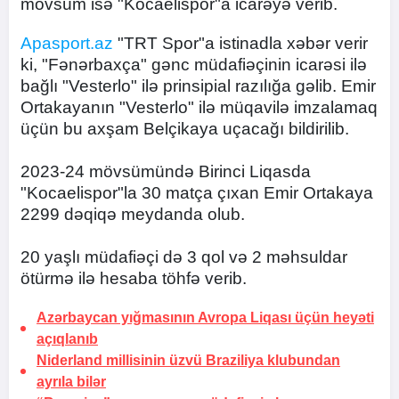
mövsüm isə "Kocaelispor"a icarəyə verib.
Apasport.az
"TRT Spor"a istinadla xəbər verir
ki, "Fənərbaxça" gənc müdafiəçinin icarəsi ilə
bağlı "Vesterlo" ilə prinsipial razılığa gəlib. Emir
Ortakayanın "Vesterlo" ilə müqavilə imzalamaq
üçün bu axşam Belçikaya uçacağı bildirilib.
2023-24 mövsümündə Birinci Liqasda
"Kocaelispor"la 30 matça çıxan Emir Ortakaya
2299 dəqiqə meydanda olub.
20 yaşlı müdafiəçi də 3 qol və 2 məhsuldar
ötürmə ilə hesaba töhfə verib.
Azərbaycan yığmasının Avropa Liqası üçün heyəti
açıqlanıb
Niderland millisinin üzvü Braziliya klubundan
ayrıla bilər