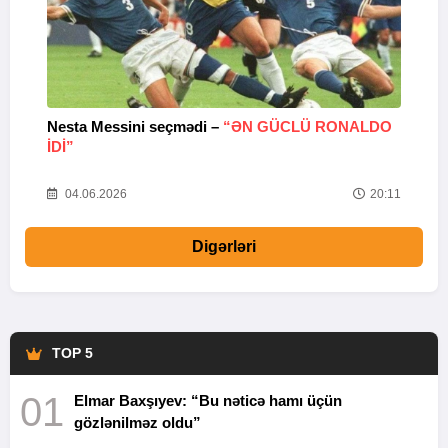
Nesta Messini seçmədi –
“ƏN GÜCLÜ RONALDO
“
IDI”
V
20
04.06.2026
20:11
Digərləri
TOP 5
01
Elmar Baxşıyev: “Bu nəticə hamı üçün
gözlənilməz oldu”