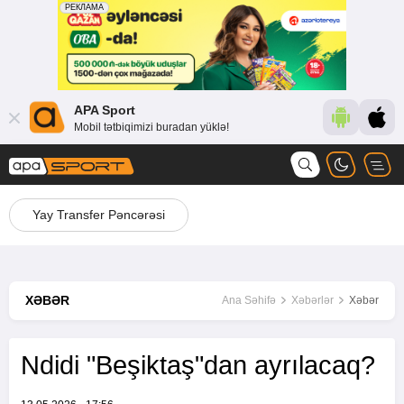
APA Sport
Mobil tətbiqimizi buradan yüklə!
Yay Transfer Pəncərəsi
XƏBƏR
Ana Səhifə
Xəbərlər
Xəbər
Ndidi "Beşiktaş"dan ayrılacaq?