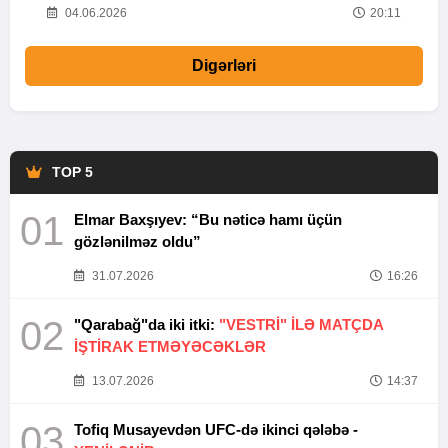
20
04.06.2026
20:11
Digərləri
TOP 5
01
Elmar Baxşıyev: “Bu nəticə hamı üçün
gözlənilməz oldu”
31.07.2026
16:26
02
"Qarabağ"da iki itki:
"VESTRİ" İLƏ MATÇDA
İŞTİRAK ETMƏYƏCƏKLƏR
13.07.2026
14:37
03
Tofiq Musayevdən UFC-də ikinci qələbə -