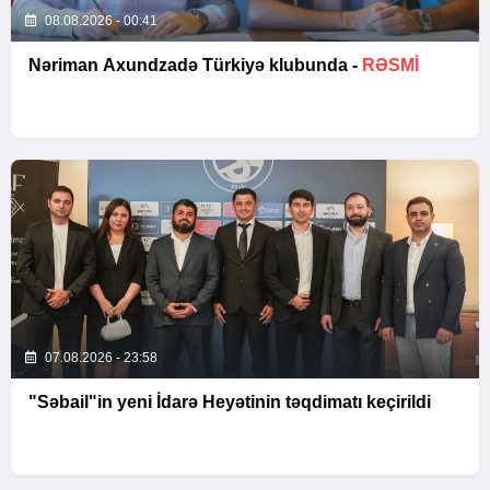
08.08.2026 - 00:41
Nəriman Axundzadə Türkiyə klubunda -
RƏSMİ
07.08.2026 - 23:58
"Səbail"in yeni İdarə Heyətinin təqdimatı keçirildi