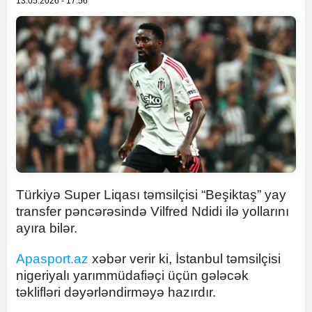
13.05.2026 - 17:56
Türkiyə Super Liqası təmsilçisi “Beşiktaş” yay
transfer pəncərəsində Vilfred Ndidi ilə yollarını
ayıra bilər.
Apasport.az
xəbər verir ki, İstanbul təmsilçisi
nigeriyalı yarımmüdafiəçi üçün gələcək
təklifləri dəyərləndirməyə hazırdır.