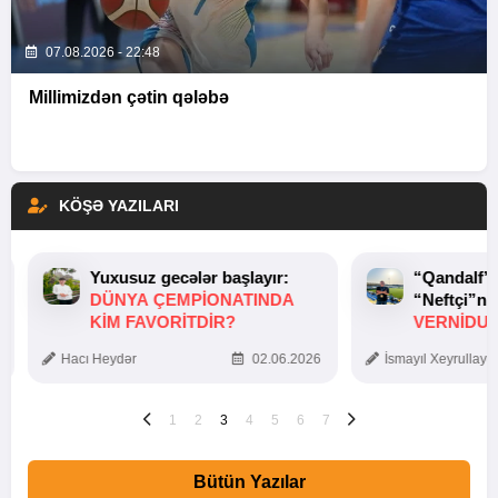
07.08.2026 - 22:48
Millimizdən çətin qələbə
KÖŞƏ YAZILARI
Yuxusuz gecələr başlayır:
“Qandalf”
DÜNYA ÇEMPIONATINDA
“Neftçi”ni
KIM FAVORITDIR?
VERNİDUB
TOXUNUŞ
Hacı Heydər
02.06.2026
İsmayıl Xeyrullaye
1
2
3
4
5
6
7
Bütün Yazılar