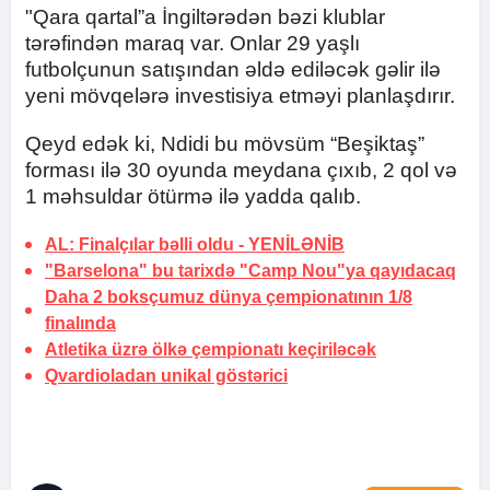
"Qara qartal”a İngiltərədən bəzi klublar
tərəfindən maraq var. Onlar 29 yaşlı
futbolçunun satışından əldə ediləcək gəlir ilə
yeni mövqelərə investisiya etməyi planlaşdırır.
Qeyd edək ki, Ndidi bu mövsüm “Beşiktaş”
forması ilə 30 oyunda meydana çıxıb, 2 qol və
1 məhsuldar ötürmə ilə yadda qalıb.
AL: Finalçılar bəlli oldu -
YENİLƏNİB
"Barselona" bu tarixdə "Camp Nou"ya qayıdacaq
Daha 2 boksçumuz dünya çempionatının
1/8
finalında
Atletika üzrə ölkə çempionatı keçiriləcək
Qvardioladan unikal göstərici