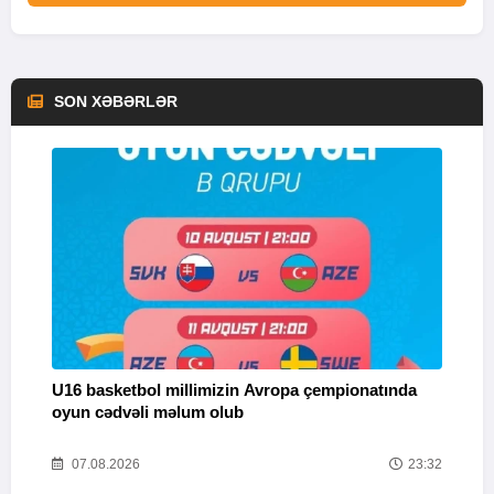
SON XƏBƏRLƏR
U16 basketbol millimizin Avropa çempionatında
M
oyun cədvəli məlum olub
58
07.08.2026
23:32