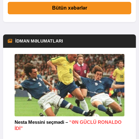
Bütün xəbərlər
İDMAN MƏLUMATLARI
Nesta Messini seçmədi –
“ƏN GÜCLÜ RONALDO
“
IDI”
V