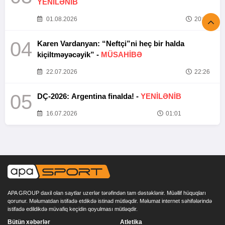
YENİLƏNİB
01.08.2026
20:52
04
Karen Vardanyan: “Neftçi”ni heç bir halda
kiçiltməyəcəyik” -
MÜSAHİBƏ
22.07.2026
22:26
05
DÇ-2026: Argentina finalda! -
YENİLƏNİB
16.07.2026
01:01
APA GROUP daxil olan saytlar uzerlər tərəfindən tam dəstəklənir. Müəllif hüquqları
qorunur. Məlumatdan istifadə etdikdə istinad mütləqdir. Məlumat internet səhifələrində
istifadə edildikdə müvafiq keçidin qoyulması mütləqdir.
Bütün xəbərlər
Atletika