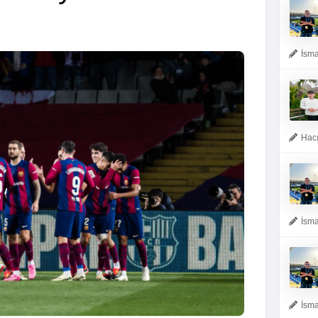
İsma
Hacı
İsma
İsma