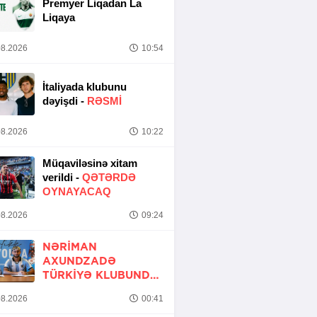
Premyer Liqadan La
Liqaya
8.2026
10:54
İtaliyada klubunu
dəyişdi -
RƏSMİ
8.2026
10:22
Müqaviləsinə xitam
verildi -
QƏTƏRDƏ
OYNAYACAQ
8.2026
09:24
NƏRIMAN
AXUNDZADƏ
TÜRKIYƏ KLUBUNDA
-
RƏSMİ
8.2026
00:41