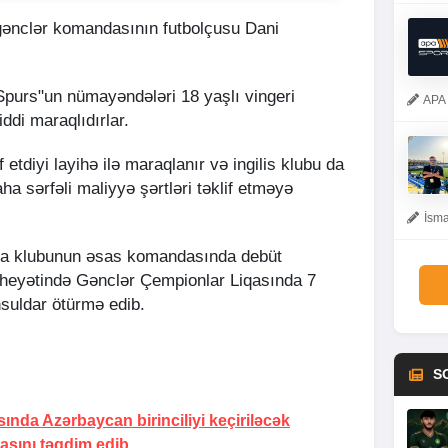
gənclər komandasının futbolçusu Dani
"Spurs"un nümayəndələri 18 yaşlı vingeri
APA 
di maraqlıdırlar.
f etdiyi layihə ilə maraqlanır və ingilis klubu da
a sərfəli maliyyə şərtləri təklif etməyə
İsma
iya klubunun əsas komandasında debüt
n heyətində Gənclər Çempionlar Liqasında 7
suldar ötürmə edib.
S
ında Azərbaycan birinciliyi keçiriləcək
asını təqdim edib