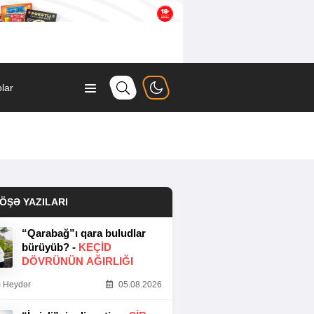
lar
ÖŞƏ YAZILARI
“Qarabağ”ı qara buludlar
bürüyüb? -
KEÇID
DÖVRÜNÜN AĞIRLIĞI
 Heydər
05.08.2026