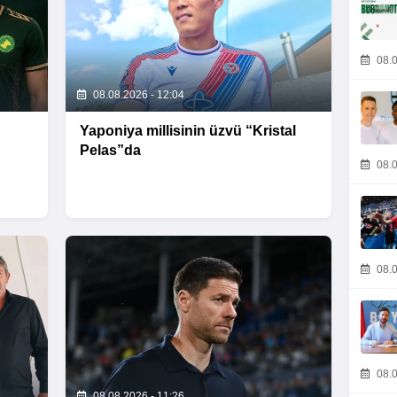
08.0
08.08.2026 - 12:04
Yaponiya millisinin üzvü “Kristal
Pelas”da
08.0
08.0
08.0
08.08.2026 - 11:26