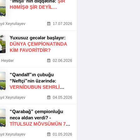
“İmişli”nin diqqətinə:
ŞIR
HƏMIŞƏ ŞIR DEYIL…
yıl Xeyrullayev
17.07.2026
Yuxusuz gecələr başlayır:
DÜNYA ÇEMPIONATINDA
KIM FAVORITDIR?
 Heydər
02.06.2026
“Qandalf”ın çubuğu
“Neftçi”nin üzərində:
VERNİDUBUN SEHRLİ
TOXUNUŞU
yıl Xeyrullayev
04.05.2026
“Qarabağ” çempionluğu
necə əldən verdi? -
TITULSUZ MÖVSÜMÜN 7
SƏBƏBI
yıl Xeyrullayev
01.05.2026