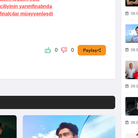
iliyinin yarımfinalında
finalçılar müəyyənləşdi
08.0
0
0
08.0
Paylaş
08.0
08.0