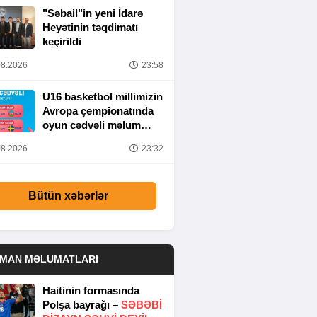
"Səbail"in yeni İdarə
Heyətinin təqdimatı
keçirildi
8.2026
23:58
U16 basketbol millimizin
Avropa çempionatında
oyun cədvəli məlum
olub
8.2026
23:32
Bütün xəbərlər
DMAN MƏLUMATLARI
Haitinin formasında
Polşa bayrağı –
SƏBƏBI