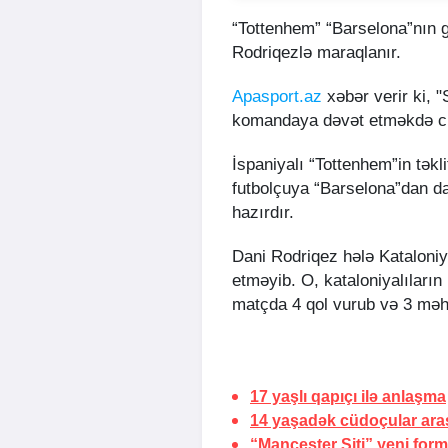
“Tottenhem” “Barselona”nın 
Rodriqezlə maraqlanır.
Apasport.az
xəbər verir ki, 
komandaya dəvət etməkdə cid
İspaniyalı “Tottenhem”in təkli
futbolçuya “Barselona”dan dah
hazırdır.
Dani Rodriqez hələ Katalon
etməyib. O, kataloniyalıları
matçda 4 qol vurub və 3 məh
17 yaşlı qapıçı ilə
anlaşma
14 yaşadək cüdoçular aras
“Mançester Siti” yeni form