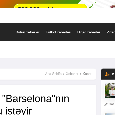
Bütün xəbərlər
Futbol xəbərləri
Digər xəbərlər
Video
Ana Səhifə
Xəbərlər
Xəbər
K
 "Barselona"nın
Hacı
 istəyir