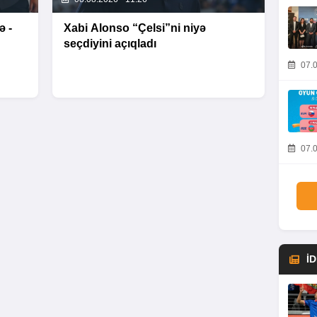
ə -
Xabi Alonso “Çelsi”ni niyə
seçdiyini açıqladı
07.0
07.0
İ