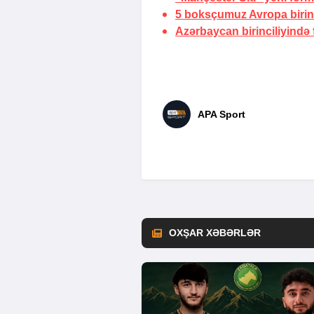
5 boksçumuz Avropa birinc
Azərbaycan birinciliyində
APA Sport
OXŞAR XƏBƏRLƏR