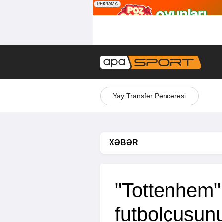
Yay Transfer Pəncərəsi
XƏBƏR
"Tottenhem"
futbolçusunu