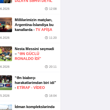
DIZAYN SƏHVI DEYIL
6.2026
12:08
Millilərimizin matçları,
Argentina-İslandiya bu
kanallarda -
TV AFİŞA
6.2026
11:20
Nesta Messini seçmədi
–
“ƏN GÜCLÜ
RONALDO IDI”
6.2026
20:11
“Ən biabırçı
hərəkətlərimdən biri idi”
-
ETIRAF -
VİDEO
5.2026
16:04
İdman komplekslərində