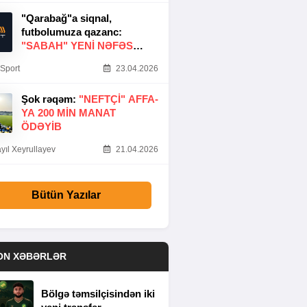
"Qarabağ"a siqnal,
futbolumuza qazanc:
"SABAH" YENI NƏFƏS
GƏTIRDI
Sport
23.04.2026
Şok rəqəm:
"NEFTÇI" AFFA-
YA 200 MIN MANAT
ÖDƏYIB
yıl Xeyrullayev
21.04.2026
Bütün Yazılar
ON XƏBƏRLƏR
Bölgə təmsilçisindən iki