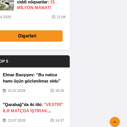
ciddi nöqsanlar:
15
MILYON MANAT!
4.2026
21:08
Digərləri
OP 5
Elmar Baxşıyev: “Bu nəticə
hamı üçün gözlənilməz oldu”
31.07.2026
16:26
"Qarabağ"da iki itki:
"VESTRİ"
İLƏ MATÇDA İŞTİRAK
ETMƏYƏCƏKLƏR
13.07.2026
14:37