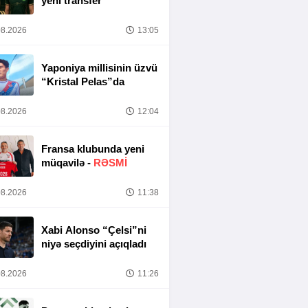
yeni transfer
8.2026
13:05
Yaponiya millisinin üzvü
“Kristal Pelas”da
8.2026
12:04
Fransa klubunda yeni
müqavilə -
RƏSMİ
8.2026
11:38
Xabi Alonso “Çelsi”ni
niyə seçdiyini açıqladı
8.2026
11:26