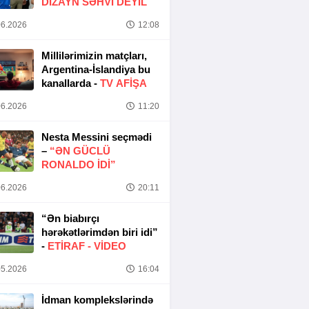
DIZAYN SƏHVI DEYIL
6.2026
12:08
Millilərimizin matçları,
Argentina-İslandiya bu
kanallarda -
TV AFİŞA
6.2026
11:20
Nesta Messini seçmədi
–
“ƏN GÜCLÜ
RONALDO IDI”
6.2026
20:11
“Ən biabırçı
hərəkətlərimdən biri idi”
-
ETIRAF -
VİDEO
5.2026
16:04
İdman komplekslərində