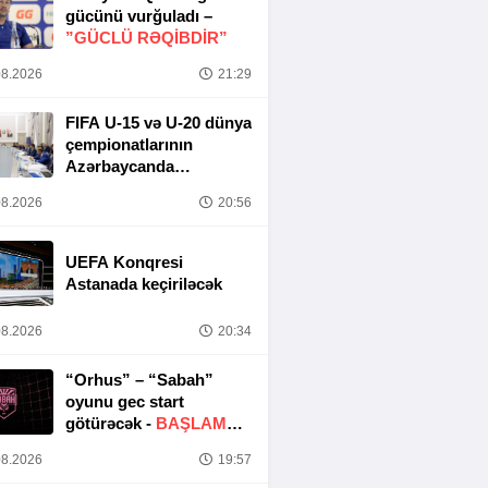
gücünü vurğuladı –
”GÜCLÜ RƏQİBDİR”
8.2026
21:29
FIFA U-15 və U-20 dünya
çempionatlarının
Azərbaycanda
keçirilməsi ilə bağlı
8.2026
20:56
Təşkilat Komitəsinin
iclası baş tutub
UEFA Konqresi
Astanada keçiriləcək
8.2026
20:34
“Orhus” – “Sabah”
oyunu gec start
götürəcək -
BAŞLAMA
SAATI DƏYIŞDIRILDI
8.2026
19:57