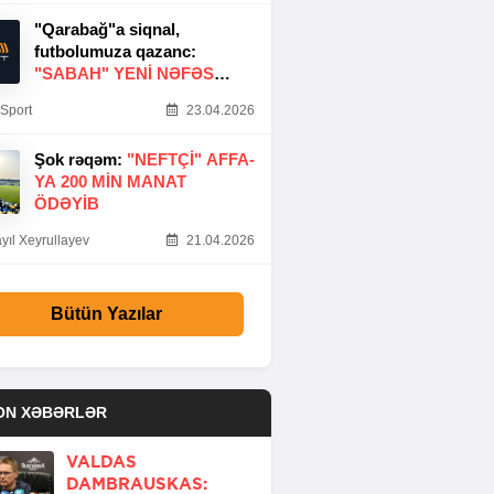
"Qarabağ"a siqnal,
futbolumuza qazanc:
"SABAH" YENI NƏFƏS
GƏTIRDI
Sport
23.04.2026
Şok rəqəm:
"NEFTÇI" AFFA-
YA 200 MIN MANAT
ÖDƏYIB
yıl Xeyrullayev
21.04.2026
Bütün Yazılar
ON XƏBƏRLƏR
VALDAS
DAMBRAUSKAS: