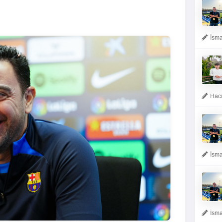
İsma
Hacı
İsma
İsma