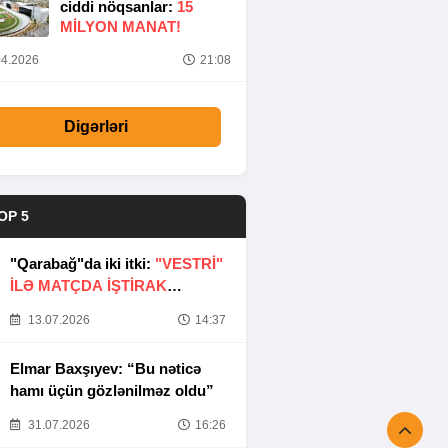
ciddi nöqsanlar:
15
MILYON MANAT!
4.2026
21:08
Digərləri
OP 5
"Qarabağ"da iki itki:
"VESTRİ"
İLƏ MATÇDA İŞTİRAK
ETMƏYƏCƏKLƏR
13.07.2026
14:37
Elmar Baxşıyev: “Bu nəticə
hamı üçün gözlənilməz oldu”
31.07.2026
16:26