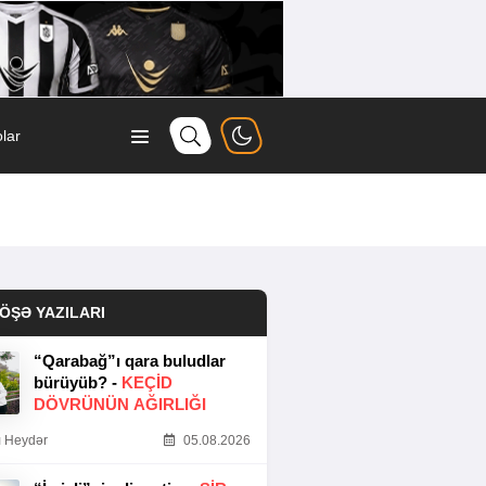
lar
ÖŞƏ YAZILARI
“Qarabağ”ı qara buludlar
bürüyüb? -
KEÇID
DÖVRÜNÜN AĞIRLIĞI
 Heydər
05.08.2026