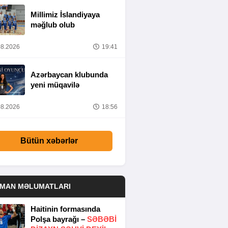
Millimiz İslandiyaya
məğlub olub
8.2026
19:41
Azərbaycan klubunda
yeni müqavilə
8.2026
18:56
Bütün xəbərlər
DMAN MƏLUMATLARI
Haitinin formasında
Polşa bayrağı –
SƏBƏBI