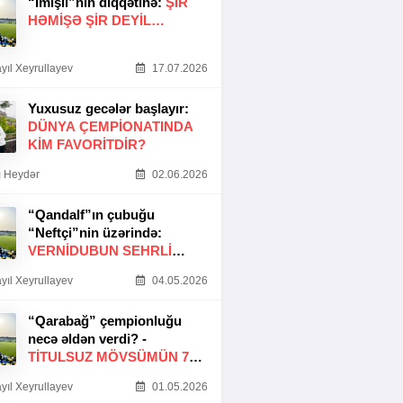
“İmişli”nin diqqətinə:
ŞIR
HƏMIŞƏ ŞIR DEYIL…
yıl Xeyrullayev
17.07.2026
Yuxusuz gecələr başlayır:
DÜNYA ÇEMPIONATINDA
KIM FAVORITDIR?
 Heydər
02.06.2026
“Qandalf”ın çubuğu
“Neftçi”nin üzərində:
VERNİDUBUN SEHRLİ
TOXUNUŞU
yıl Xeyrullayev
04.05.2026
“Qarabağ” çempionluğu
necə əldən verdi? -
TITULSUZ MÖVSÜMÜN 7
SƏBƏBI
yıl Xeyrullayev
01.05.2026