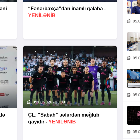
əni
“Fənərbaxça”dan inamlı qələbə -
YENİLƏNİB
05.0
05.0
05.0
05.08.2026 - 23:09
də
ÇL: “Sabah” səfərdən məğlub
qayıdır -
YENİLƏNİB
05.0