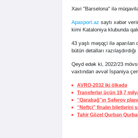
Xavi "Barselona" ilə müqavilə
Apasport.az
saytı xəbər verir
kimi Kataloniya klubunda qal
43 yaşlı məşqçi ilə aparılan d
bütün detalları razılaşdırdığı b
Qeyd edək ki, 2022/23 mövs
vaxtından əvvəl İspaniya çe
AVRO-2032 iki
ölkədə
Transferlər üçün
19,7 mily
“Qarabağ”ın Səfərov
plan
“Neftçi” finalın biletlərini
s
Tahir Gözel Qurban Qurb