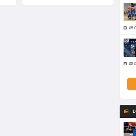
05.0
05.0
İ