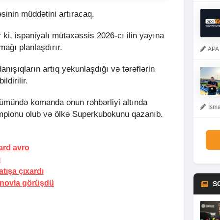
sinin müddətini artıracaq.
 ki, ispaniyalı mütəxəssis 2026-cı ilin yayına
mağı planlaşdırır.
APA 
anışıqların artıq yekunlaşdığı və tərəflərin
ildirilir.
ümündə komanda onun rəhbərliyi altında
İsma
mpionu olub və ölkə Superkubokunu qazanıb.
ard avro
ı
atışa çıxardı
anovla
görüşdü
S