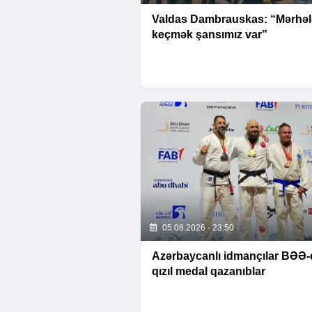
Valdas Dambrauskas: “Mərhəl
keçmək şansımız var”
05.08.2026 - 23:50
Azərbaycanlı idmançılar BƏƏ-
qızıl medal qazanıblar