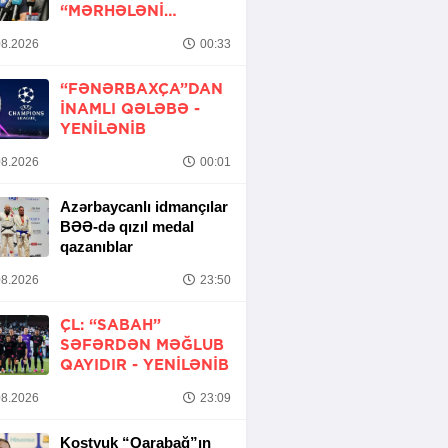
“MƏRHƏLƏNI
KEÇMƏK ŞANSIMIZ
8.2026
00:33
VAR”
“FƏNƏRBAXÇA”DAN
INAMLI QƏLƏBƏ -
YENİLƏNİB
8.2026
00:01
Azərbaycanlı idmançılar
BƏƏ-də qızıl medal
qazanıblar
8.2026
23:50
ÇL: “SABAH”
SƏFƏRDƏN MƏĞLUB
QAYIDIR -
YENİLƏNİB
8.2026
23:09
Kostyuk “Qarabağ”ın