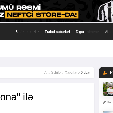
Bütün xəbərlər
Futbol xəbərləri
Digər xəbərlər
Video
Ana Səhifə
Xəbərlər
Xəbər
K
ona" ilə
Hacı