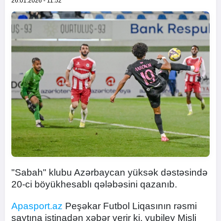
26.01.2026 - 11:52
"Sabah" klubu Azərbaycan yüksək dəstəsində
20-ci böyükhesablı qələbəsini qazanıb.
Apasport.az
Peşəkar Futbol Liqasının rəsmi
saytına istinadən xəbər verir ki, yubiley Misli