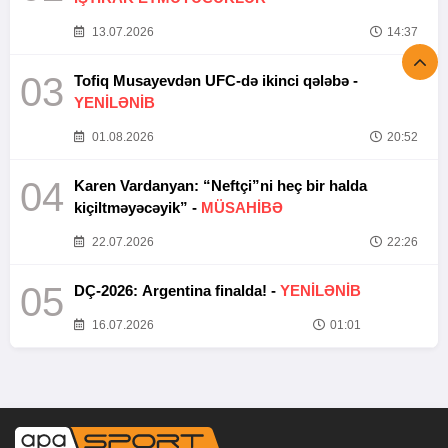
13.07.2026
14:37
03
Tofiq Musayevdən UFC-də ikinci qələbə -
YENİLƏNİB
01.08.2026
20:52
04
Karen Vardanyan: “Neftçi”ni heç bir halda
kiçiltməyəcəyik” -
MÜSAHİBƏ
22.07.2026
22:26
05
DÇ-2026: Argentina finalda! -
YENİLƏNİB
16.07.2026
01:01