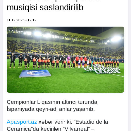
musiqisi səsləndirilib
11.12.2025 - 12:12
Çempionlar Liqasının altıncı turunda
İspaniyada qeyri-adi anlar yaşanıb.
Apasport.az
xəbər verir ki, “Estadio de la
Ceramica”da keçirilən “Vilyarreal” –