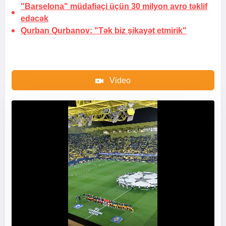
"Barselona" müdafiəçi üçün 30 milyon avro təklif
edəcək
Qurban Qurbanov: "Tək biz şikayət etmirik"
Video