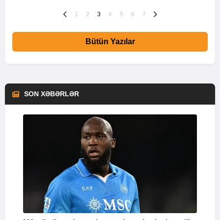
1
2
3
4
5
6
7
Bütün Yazılar
SON XƏBƏRLƏR