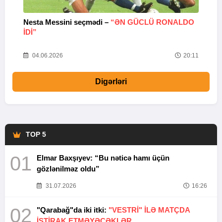
Nesta Messini seçmədi –
“ƏN GÜCLÜ RONALDO
“
IDI”
V
20
04.06.2026
20:11
Digərləri
TOP 5
01
Elmar Baxşıyev: “Bu nəticə hamı üçün
gözlənilməz oldu”
31.07.2026
16:26
02
"Qarabağ"da iki itki:
"VESTRİ" İLƏ MATÇDA
İŞTİRAK ETMƏYƏCƏKLƏR