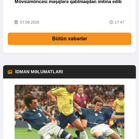
Mövsümöncəsi məşqlərə qatılmaqdan imtina edib
"
11
07.08.2026
17:47
Bütün xəbərlər
İDMAN MƏLUMATLARI