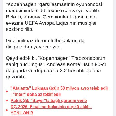
“Kopenhagen” qarşılaşmasının oyunöncəsi
mərasimində ciddi texniki səhvə yol verilib.
Belə ki, ənənəvi Çempionlar Liqası himni
əvəzinə UEFA Avropa Liqasının musiqisi
səsləndirilib.
Gözlənilməz durum futbolçuların da
diqqətindən yayınmayıb.
Qeyd edək ki, “Kopenhagen” Trabzonsporun
sabiq hücumçusu Andreas Korneliusun 90-cı
dəqiqədə vurduğu qolla 3:2 hesablı qələbə
qazanıb.
"Atalanta" Lukman üçün 50 milyon avro tələb edir
- "İnter" daha az təklif edir
Patrik Şik "Bayer"lə bağlı qərarını verib
DÇ-2026: Final mərhələsinin püşkü atılıb -
YENİLƏNİB