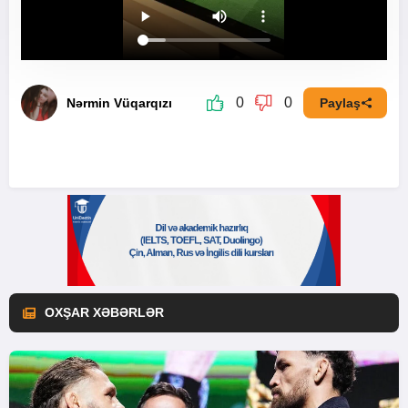
0
0
Nərmin Vüqarqızı
Paylaş
OXŞAR XƏBƏRLƏR