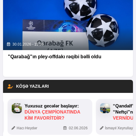
30.01.2026 - 15:24
"Qarabağ"ın pley-offdakı rəqibi bəlli oldu
KÖŞƏ YAZILARI
Yuxusuz gecələr başlayır:
“Qandalf”
DÜNYA ÇEMPIONATINDA
“Neftçi”ni
KIM FAVORITDIR?
VERNİDUB
TOXUNUŞ
Hacı Heydər
02.06.2026
İsmayıl Xeyrullaye