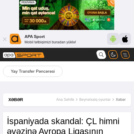
APA Sport
Mobil tətbiqimizi buradan yüklə!
Yay Transfer Pəncərəsi
XƏBƏR
Ana Səhifə
Beynəlxalq oyunlar
Xəbər
İspaniyada skandal: ÇL himni
əvəzinə Avropa Liqasının