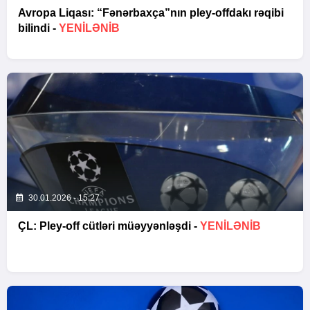
Avropa Liqası: “Fənərbaxça”nın pley-offdakı rəqibi
bilindi -
YENİLƏNİB
30.01.2026 - 15:27
ÇL: Pley-off cütləri müəyyənləşdi -
YENİLƏNİB