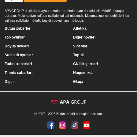
APA GROUP daxil olan saytlar uzerlər tərəfindən tam dəstəklənir. Müəllif hüquqları
qorunur. Məlumatdan istifadə etdikdə istinad mütləqdir. Məlumat internet səhifələrində
istifadə edildikdə müvafiq keçidin qoyulması mütləqdir.
Bütün xəbərlər
Atletika
Top oyunlar
Digər növləri
Döyüş növləri
Videolar
Stolüstü oyunlar
Top 10
Futbol xəbərləri
Gizlilik şərtləri
Tennis xəbərləri
Haqqımızda
Digər
Əlaqə
© 2007 - 2026 Bütün müəllif hüquqları qorunur.