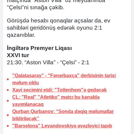
matçında "Aston Villa" öz meydanında
"Çelsi"ni sınağa çəkib.
Görüşdə hesabı qonaqlar açsalar da, ev
sahibləri geridönüş edərək oyunu 2:1
qazanıblar.
İngiltərə Premyer Liqası
XXVI tur
21:30. “Aston Villa” - “Çelsi” - 2:1
"Qalatasaray" - "Fənərbaxça" derbisinin tarixi
məlum oldu
Xavi seçimini etdi:
"Tottenhem"ə gedəcək
ÇL: "Real" "Atletiko" matçı bu kanalda
yayımlanacaq
Qurban Qurbanov: “Sonda dəqiq məlumatlar
bildiriləcək”
"Barselona" Levandovskiyə əvəzləyici tapıb