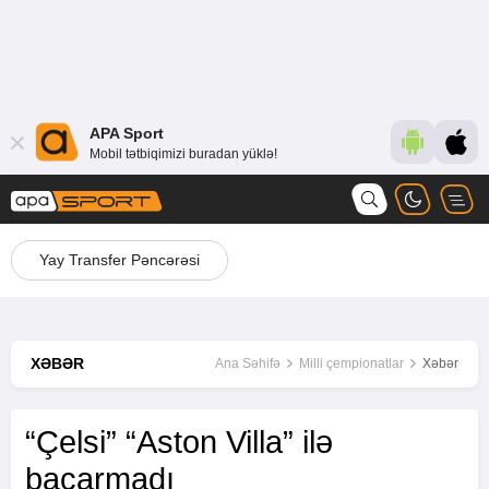
APA Sport
Mobil tətbiqimizi buradan yüklə!
Yay Transfer Pəncərəsi
XƏBƏR
Ana Səhifə
Milli çempionatlar
Xəbər
“Çelsi” “Aston Villa” ilə
bacarmadı