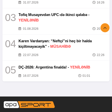
31.07.2026
16:26
03
Tofiq Musayevdən UFC-də ikinci qələbə -
YENİLƏNİB
01.08.2026
20:52
04
Karen Vardanyan: “Neftçi”ni heç bir halda
kiçiltməyəcəyik” -
MÜSAHİBƏ
22.07.2026
22:26
05
DÇ-2026: Argentina finalda! -
YENİLƏNİB
16.07.2026
01:01