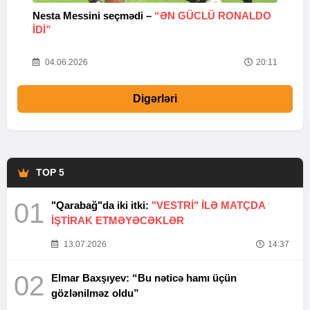
Nesta Messini seçmədi –
“ƏN GÜCLÜ RONALDO
“
IDI”
V
20
04.06.2026
20:11
Digərləri
TOP 5
01
"Qarabağ"da iki itki:
"VESTRİ" İLƏ MATÇDA
İŞTİRAK ETMƏYƏCƏKLƏR
13.07.2026
14:37
02
Elmar Baxşıyev: “Bu nəticə hamı üçün
gözlənilməz oldu”