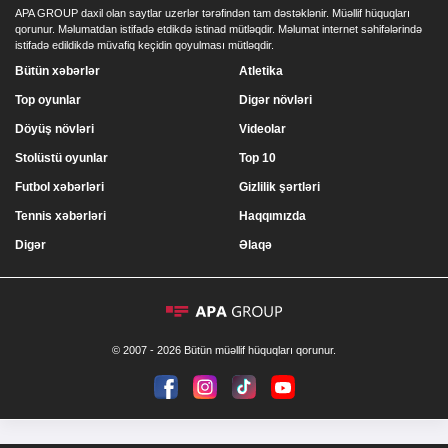
APA GROUP daxil olan saytlar uzerlər tərəfindən tam dəstəklənir. Müəllif hüquqları
qorunur. Məlumatdan istifadə etdikdə istinad mütləqdir. Məlumat internet səhifələrində
istifadə edildikdə müvafiq keçidin qoyulması mütləqdir.
Bütün xəbərlər
Atletika
Top oyunlar
Digər növləri
Döyüş növləri
Videolar
Stolüstü oyunlar
Top 10
Futbol xəbərləri
Gizlilik şərtləri
Tennis xəbərləri
Haqqımızda
Digər
Əlaqə
© 2007 - 2026 Bütün müəllif hüquqları qorunur.