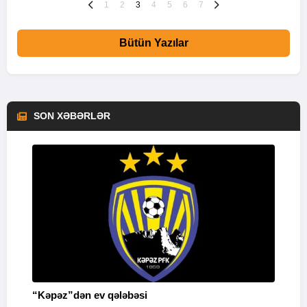
1
2
3
4
5
6
7
Bütün Yazılar
SON XƏBƏRLƏR
“Kəpəz”dən ev qələbəsi
Q