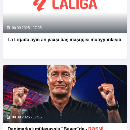
08.09.2025 - 17:35
La Liqada ayın ən yaxşı baş məşqçisi müəyyənləşib
08.09.2025 - 17:15
Danimarkalı mütəxəssis "Bayer"də -
RƏSMI