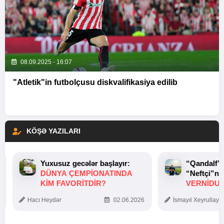
08.09.2025 - 16:07
"Atletik"in futbolçusu diskvalifikasiya edilib
KÖŞƏ YAZILARI
Yuxusuz gecələr başlayır:
“Qandalf”
DÜNYA ÇEMPIONATINDA
“Neftçi”ni
KIM FAVORITDIR?
VERNİDUB
TOXUNUŞ
Hacı Heydər
02.06.2026
İsmayıl Xeyrullaye