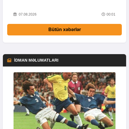
i
03
07.08.2026
00:01
Bütün xəbərlər
İDMAN MƏLUMATLARI