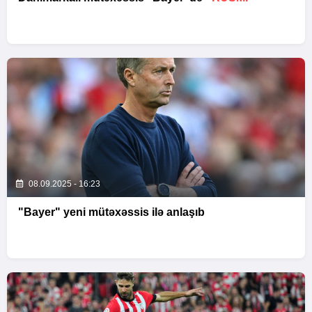
08.09.2025 - 16:23
"Bayer" yeni mütəxəssis ilə anlaşıb