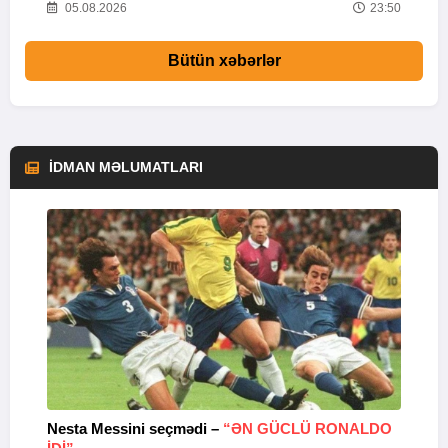
01
05.08.2026
23:50
Bütün xəbərlər
İDMAN MƏLUMATLARI
Nesta Messini seçmədi –
“ƏN GÜCLÜ RONALDO
“