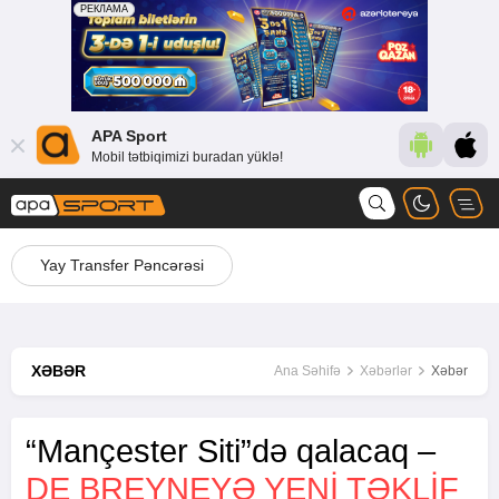
APA Sport
Mobil tətbiqimizi buradan yüklə!
Yay Transfer Pəncərəsi
XƏBƏR
Ana Səhifə
Xəbərlər
Xəbər
“Mançester Siti”də qalacaq –
DE BREYNEYƏ YENI TƏKLIF