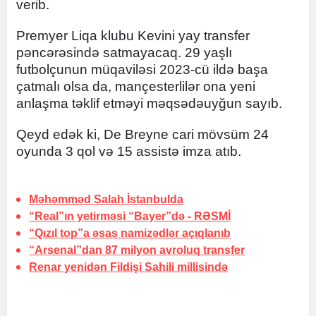
verib.
Premyer Liqa klubu Kevini yay transfer
pəncərəsində satmayacaq. 29 yaşlı
futbolçunun müqaviləsi 2023-cü ildə başa
çatmalı olsa da, mançesterlilər ona yeni
anlaşma təklif etməyi məqsədəuyğun sayıb.
Qeyd edək ki, De Breyne cari mövsüm 24
oyunda 3 qol və 15 assistə imza atıb.
Məhəmməd Salah
İstanbulda
“Real”ın yetirməsi “Bayer”də -
RƏSMİ
“Qızıl top”a əsas namizədlər açıqlanıb
“Arsenal”dan 87 milyon avroluq transfer
Renar yenidən Fildişi Sahili millisində