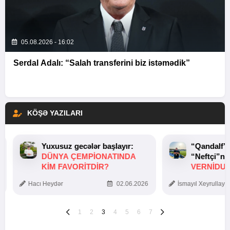
05.08.2026 - 16:02
Serdal Adalı: “Salah transferini biz istəmədik”
KÖŞƏ YAZILARI
Yuxusuz gecələr başlayır:
“Qandalf”
DÜNYA ÇEMPIONATINDA
“Neftçi”ni
KIM FAVORITDIR?
VERNİDUB
TOXUNUŞ
Hacı Heydər
02.06.2026
İsmayıl Xeyrullaye
1
2
3
4
5
6
7