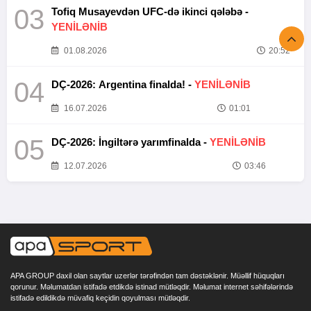
03
Tofiq Musayevdən UFC-də ikinci qələbə -
YENİLƏNİB
01.08.2026
20:52
04
DÇ-2026: Argentina finalda! -
YENİLƏNİB
16.07.2026
01:01
05
DÇ-2026: İngiltərə yarımfinalda -
YENİLƏNİB
12.07.2026
03:46
APA GROUP daxil olan saytlar uzerlər tərəfindən tam dəstəklənir. Müəllif hüquqları
qorunur. Məlumatdan istifadə etdikdə istinad mütləqdir. Məlumat internet səhifələrində
istifadə edildikdə müvafiq keçidin qoyulması mütləqdir.