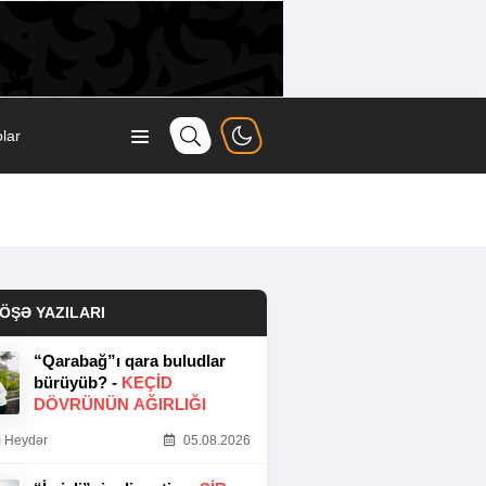
lar
ÖŞƏ YAZILARI
“Qarabağ”ı qara buludlar
bürüyüb? -
KEÇID
DÖVRÜNÜN AĞIRLIĞI
 Heydər
05.08.2026