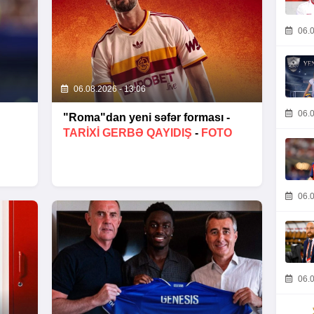
06.0
06.08.2026 - 13:06
06.0
"Roma"dan yeni səfər forması -
TARIXI GERBƏ QAYIDIŞ
-
FOTO
06.0
06.0