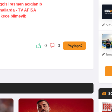
qçisi rəsmən açıqlanıb
nallarda -
TV AFİŞA
 keçə bilməyib
APA 
0
0
Paylaş
İsma
S