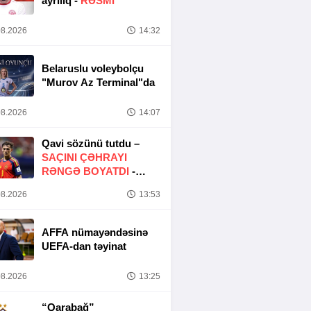
ayrılıq -
RƏSMİ
8.2026
14:32
Belaruslu voleybolçu
"Murov Az Terminal"da
8.2026
14:07
Qavi sözünü tutdu –
SAÇINI ÇƏHRAYI
RƏNGƏ BOYATDI
-
FOTO
8.2026
13:53
AFFA nümayəndəsinə
UEFA-dan təyinat
8.2026
13:25
“Qarabağ”