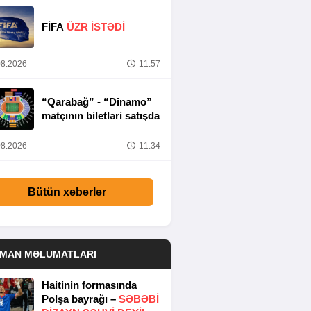
FİFA
ÜZR İSTƏDİ
8.2026
11:57
“Qarabağ” - “Dinamo”
matçının biletləri satışda
8.2026
11:34
Bütün xəbərlər
DMAN MƏLUMATLARI
Haitinin formasında
Polşa bayrağı –
SƏBƏBI