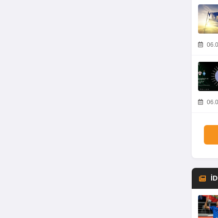
06.0
06.0
İ