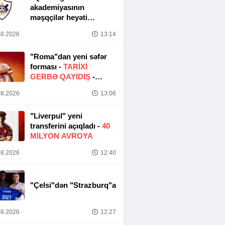
akademiyasının
məşqçilər heyəti
müəyyənləşib
8.2026
13:14
"Roma"dan yeni səfər
forması -
TARIXI
GERBƏ QAYIDIŞ
-
FOTO
8.2026
13:06
"Liverpul" yeni
transferini açıqladı -
40
MILYON AVROYA
8.2026
12:40
"Çelsi"dən "Strazburq"a
8.2026
12:27