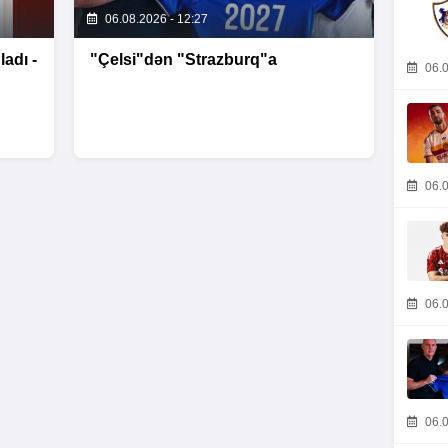
06.08.2026 - 12:27
ladı -
"Çelsi"dən "Strazburq"a
06.0
06.0
06.0
06.0