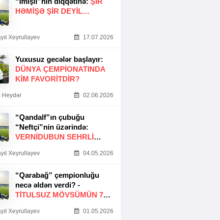
“İmişli”nin diqqətinə:
ŞIR
HƏMIŞƏ ŞIR DEYIL…
yıl Xeyrullayev
17.07.2026
Yuxusuz gecələr başlayır:
DÜNYA ÇEMPIONATINDA
KIM FAVORITDIR?
 Heydər
02.06.2026
“Qandalf”ın çubuğu
“Neftçi”nin üzərində:
VERNİDUBUN SEHRLİ
TOXUNUŞU
yıl Xeyrullayev
04.05.2026
“Qarabağ” çempionluğu
necə əldən verdi? -
TITULSUZ MÖVSÜMÜN 7
SƏBƏBI
yıl Xeyrullayev
01.05.2026