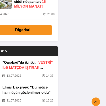
ciddi nöqsanlar:
15
MILYON MANAT!
4.2026
21:08
Digərləri
OP 5
"Qarabağ"da iki itki:
"VESTRİ"
İLƏ MATÇDA İŞTİRAK
ETMƏYƏCƏKLƏR
13.07.2026
14:37
Elmar Baxşıyev: “Bu nəticə
hamı üçün gözlənilməz oldu”
31.07.2026
16:26