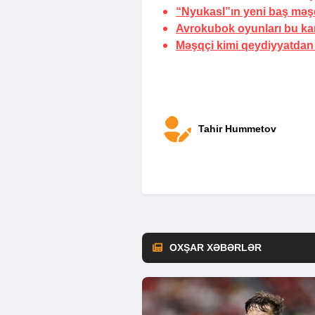
“Nyukasl”ın yeni baş məş
Avrokubok oyunları bu ka
Məşqçi kimi qeydiyyatdan
Tahir Hummetov
OXŞAR XƏBƏRLƏR