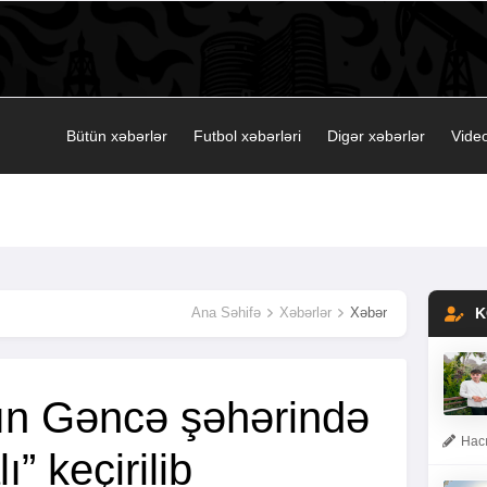
Bütün xəbərlər
Futbol xəbərləri
Digər xəbərlər
Video
Ana Səhifə
Xəbərlər
Xəbər
K
ın Gəncə şəhərində
Hacı
ı” keçirilib