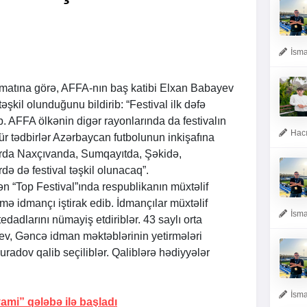
İsma
matına görə, AFFA-nın baş katibi Elxan Babayev
təşkil olunduğunu bildirib: “Festival ilk dəfə
ib. AFFA ölkənin digər rayonlarında da festivalın
Hacı
ür tədbirlər Azərbaycan futbolunun inkişafına
larda Naxçıvanda, Sumqayıtda, Şəkidə,
də də festival təşkil olunacaq”.
n “Top Festival”ında respublikanın müxtəlif
ə idmançı iştirak edib. İdmançılar müxtəlif
İsma
edadlarını nümayiş etdiriblər. 43 saylı orta
ev, Gəncə idman məktəblərinin yetirmələri
adov qalib seçiliblər. Qaliblərə hədiyyələr
İsma
yami” qələbə ilə başladı