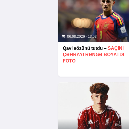
06.08.2026 - 13:53
Qavi sözünü tutdu –
SAÇINI
ÇƏHRAYI RƏNGƏ BOYATDI
-
FOTO