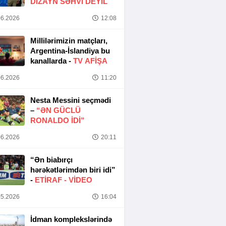
DIZAYN SƏHVI DEYIL
6.2026
12:08
Millilərimizin matçları,
Argentina-İslandiya bu
kanallarda -
TV AFİŞA
6.2026
11:20
Nesta Messini seçmədi
–
“ƏN GÜCLÜ
RONALDO IDI”
6.2026
20:11
“Ən biabırçı
hərəkətlərimdən biri idi”
-
ETIRAF -
VİDEO
5.2026
16:04
İdman komplekslərində