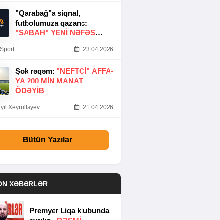
"Qarabağ"a siqnal,
futbolumuza qazanc:
"SABAH" YENI NƏFƏS
GƏTIRDI
Sport
23.04.2026
Şok rəqəm:
"NEFTÇI" AFFA-
YA 200 MIN MANAT
ÖDƏYIB
yıl Xeyrullayev
21.04.2026
Bütün Yazılar
ON XƏBƏRLƏR
Premyer Liqa klubunda