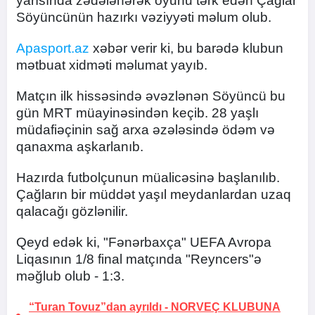
yarısında zədələnərək oyunu tərk edən Çağlar
Söyüncünün hazırkı vəziyyəti məlum olub.
Apasport.az
xəbər verir ki, bu barədə klubun
mətbuat xidməti məlumat yayıb.
Matçın ilk hissəsində əvəzlənən Söyüncü bu
gün MRT müayinəsindən keçib. 28 yaşlı
müdafiəçinin sağ arxa əzələsində ödəm və
qanaxma aşkarlanıb.
Hazırda futbolçunun müalicəsinə başlanılıb.
Çağların bir müddət yaşıl meydanlardan uzaq
qalacağı gözlənilir.
Qeyd edək ki, "Fənərbaxça" UEFA Avropa
Liqasının 1/8 final matçında "Reyncers"ə
məğlub olub - 1:3.
“Turan Tovuz”dan ayrıldı -
NORVEÇ KLUBUNA