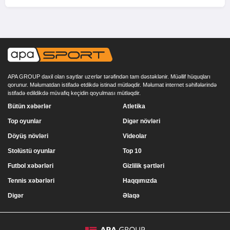
APA GROUP daxil olan saytlar uzerlər tərəfindən tam dəstəklənir. Müəllif hüquqları
qorunur. Məlumatdan istifadə etdikdə istinad mütləqdir. Məlumat internet səhifələrində
istifadə edildikdə müvafiq keçidin qoyulması mütləqdir.
Bütün xəbərlər
Atletika
Top oyunlar
Digər növləri
Döyüş növləri
Videolar
Stolüstü oyunlar
Top 10
Futbol xəbərləri
Gizlilik şərtləri
Tennis xəbərləri
Haqqımızda
Digər
Əlaqə