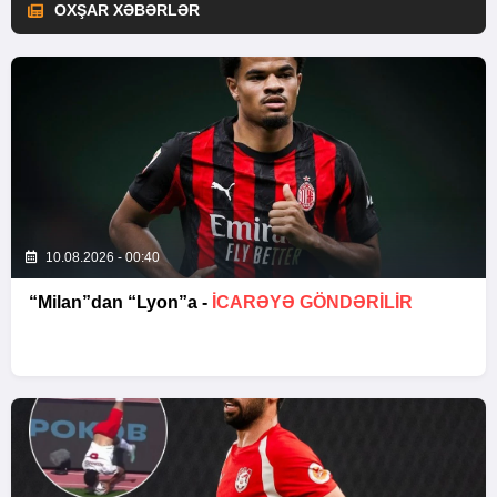
OXŞAR XƏBƏRLƏR
10.08.2026 - 00:40
“Milan”dan “Lyon”a -
İCARƏYƏ GÖNDƏRİLİR