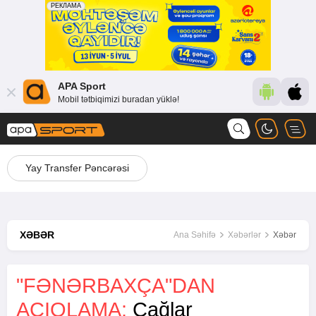
APA Sport
Mobil tətbiqimizi buradan yüklə!
Yay Transfer Pəncərəsi
XƏBƏR
Ana Səhifə
Xəbərlər
Xəbər
"FƏNƏRBAXÇA"DAN
AÇIQLAMA:
Çağlar