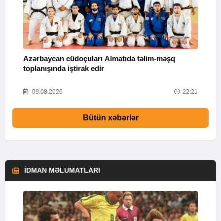
Azərbaycan cüdoçuları Almatıda təlim-məşq
T
toplanışında iştirak edir
v
25
09.08.2026
22:21
Bütün xəbərlər
İDMAN MƏLUMATLARI