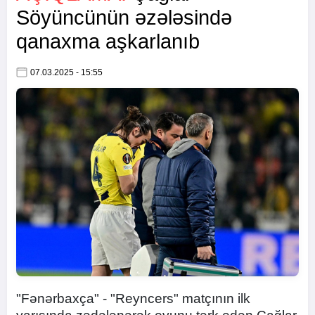
Söyüncünün əzələsində
qanaxma aşkarlanıb
07.03.2025 - 15:55
"Fənərbaxça" - "Reyncers" matçının ilk