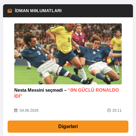
İDMAN MƏLUMATLARI
Nesta Messini seçmədi –
“ƏN GÜCLÜ RONALDO
“
IDI”
V
20
04.06.2026
20:11
Digərləri