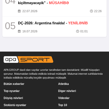
04
kiçiltməyəcəyik” -
MÜSAHİBƏ
22.07.2026
22:26
05
DÇ-2026: Argentina finalda! -
YENİLƏNİB
16.07.2026
01:01
APA GROUP daxil olan saytlar uzerlər tərəfindən tam dəstəklənir. Müəllif hüquqları
qorunur. Məlumatdan istifadə etdikdə istinad mütləqdir. Məlumat internet səhifələrində
istifadə edildikdə müvafiq keçidin qoyulması mütləqdir.
Bütün xəbərlər
Atletika
Top oyunlar
Digər növləri
Döyüş növləri
Videolar
Stolüstü oyunlar
Top 10