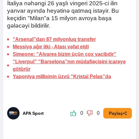
İtaliya nəhəngi 26 yaşlı vingeri 2025-ci ilin
yanvar ayında heyətinə qatmaq istəyir. Bu
keçidin "Milan"a 15 milyon avroya başa
gələcəyi bildirilir.
“Arsenal”dan 87 milyonluq transfer
Messiyə ağır itki -
Atası vəfat etdi
Simeone: “Alvares bizim üçün çox vacibdir”
“Liverpul” “Barselona”nın müdafiəçisini icarəyə
götürür
Yaponiya millisinin üzvü “Kristal Pelas”da
0
0
APA Sport
Paylaş