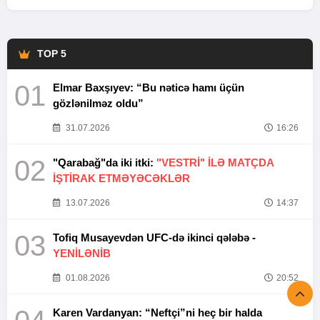
TOP 5
01
Elmar Baxşıyev: “Bu nəticə hamı üçün
gözlənilməz oldu”
31.07.2026
16:26
02
"Qarabağ"da iki itki:
"VESTRİ" İLƏ MATÇDA
İŞTİRAK ETMƏYƏCƏKLƏR
13.07.2026
14:37
03
Tofiq Musayevdən UFC-də ikinci qələbə -
YENİLƏNİB
01.08.2026
20:52
Karen Vardanyan: “Neftçi”ni heç bir halda