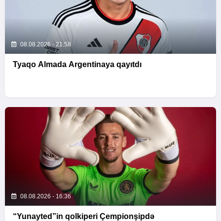
08.08.2026 - 21:58
Tyaqo Almada Argentinaya qayıtdı
08.08.2026 - 16:36
“Yunayted”in qolkiperi Çempionşipdə