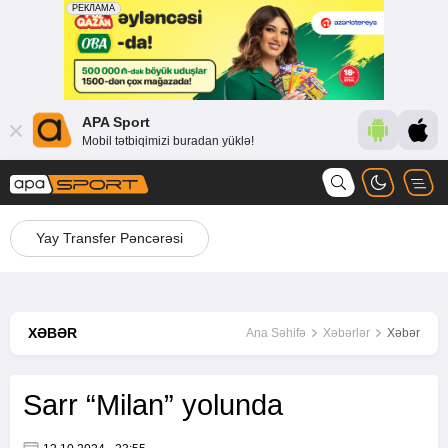
APA Sport
Mobil tətbiqimizi buradan yüklə!
Yay Transfer Pəncərəsi
XƏBƏR
Ana Səhifə
Xəbərlər
Xəbər
Sarr “Milan” yolunda