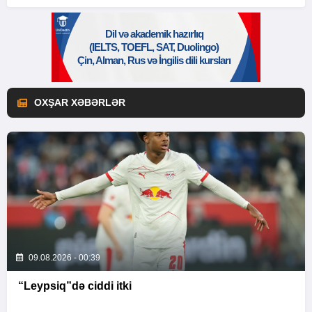
OXŞAR XƏBƏRLƏR
09.08.2026 - 00:39
“Leypsiq”də ciddi itki