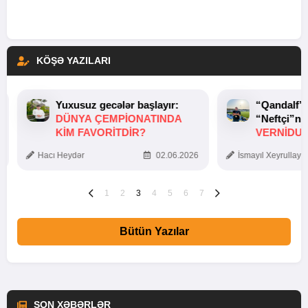
KÖŞƏ YAZILARI
Yuxusuz gecələr başlayır:
“Qandalf”
DÜNYA ÇEMPIONATINDA
“Neftçi”ni
KIM FAVORITDIR?
VERNİDUB
TOXUNUŞ
Hacı Heydər
02.06.2026
İsmayıl Xeyrullaye
1
2
3
4
5
6
7
Bütün Yazılar
SON XƏBƏRLƏR