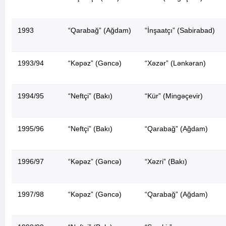
1993
“Qarabağ” (Ağdam)
“İnşaatçı” (Sabirabad)
1993/94
“Kəpəz” (Gəncə)
“Xəzər” (Lənkəran)
1994/95
“Neftçi” (Bakı)
“Kür” (Mingəçevir)
1995/96
“Neftçi” (Bakı)
“Qarabağ” (Ağdam)
1996/97
“Kəpəz” (Gəncə)
“Xəzri” (Bakı)
1997/98
“Kəpəz” (Gəncə)
“Qarabağ” (Ağdam)