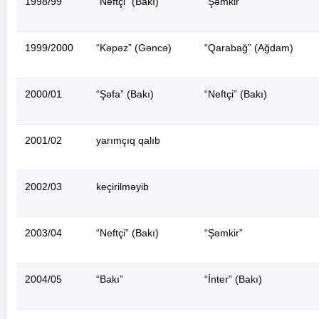
1998/99
“Neftçi” (Bakı)
“Şəmkir”
1999/2000
“Kəpəz” (Gəncə)
“Qarabağ” (Ağdam)
2000/01
“Şəfa” (Bakı)
“Neftçi” (Bakı)
2001/02
yarımçıq qalıb
2002/03
keçirilməyib
2003/04
“Neftçi” (Bakı)
“Şəmkir”
2004/05
“Bakı”
“İnter” (Bakı)