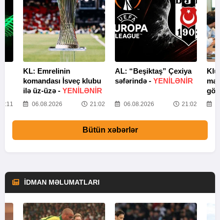
KL: Emrelinin
AL: “Beşiktaş” Çexiya
Klu
komandası İsveç klubu
səfərində -
YENİLƏNİR
mal
ilə üz-üzə -
YENİLƏNİR
gör
1:11
06.08.2026
21:02
06.08.2026
21:02
0
Bütün xəbərlər
İDMAN MƏLUMATLARI