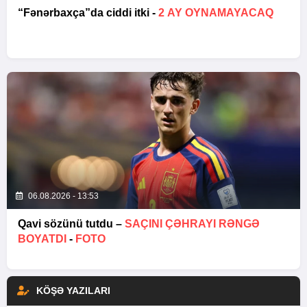
“Fənərbaxça”da ciddi itki -
2 AY OYNAMAYACAQ
06.08.2026 - 13:53
Qavi sözünü tutdu –
SAÇINI ÇƏHRAYI RƏNGƏ
BOYATDI
-
FOTO
KÖŞƏ YAZILARI