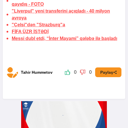
qayıdış
-
FOTO
"Liverpul" yeni transferini açıqladı -
40 milyon
avroya
"Çelsi"dən "Strazburq"a
FİFA
ÜZR İSTƏDİ
Messi dubl etdi, “İnter Mayami” qələbə ilə başladı
0
0
Tahir Hummetov
Paylaş