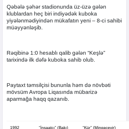
Qəbələ şəhər stadionunda üz-üzə gələn
klublardan heç biri indiyədək kuboka
yiyələnmədiyindən mükafatın yeni – 8-ci sahibi
müəyyənləşib.
Rəqibinə 1:0 hesablı qalib gələn “Keşlə”
tarixində ilk dəfə kuboka sahib olub.
Paytaxt təmsilçisi bununla həm də növbəti
mövsüm Avropa Liqasında mübarizə
aparmağa haqq qazanıb.
1992
“İnşaatçı” (Bakı)
“Kür” (Mingəçevir)