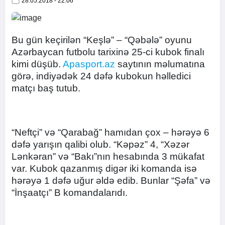
28.05.2018 - 22:06
Bu gün keçirilən “Keşlə” – “Qəbələ” oyunu
Azərbaycan futbolu tarixinə 25-ci kubok finalı
kimi düşüb.
Apasport.az
saytının məlumatına
görə, indiyədək 24 dəfə kubokun həlledici
matçı baş tutub.
“Neftçi” və “Qarabağ” hamıdan çox – hərəyə 6
dəfə yarışın qalibi olub. “Kəpəz” 4, “Xəzər
Lənkəran” və “Bakı”nın hesabında 3 mükafat
var. Kubok qazanmış digər iki komanda isə
hərəyə 1 dəfə uğur əldə edib. Bunlar “Şəfa” və
“İnşaatçı” B komandalarıdı.