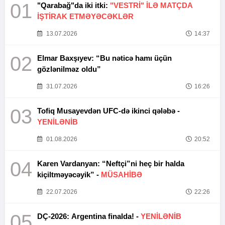
01
"Qarabağ"da iki itki:
"VESTRİ" İLƏ MATÇDA
İŞTİRAK ETMƏYƏCƏKLƏR
13.07.2026
14:37
02
Elmar Baxşıyev: “Bu nəticə hamı üçün
gözlənilməz oldu”
31.07.2026
16:26
03
Tofiq Musayevdən UFC-də ikinci qələbə -
YENİLƏNİB
01.08.2026
20:52
04
Karen Vardanyan: “Neftçi”ni heç bir halda
kiçiltməyəcəyik” -
MÜSAHİBƏ
22.07.2026
22:26
05
DÇ-2026: Argentina finalda! -
YENİLƏNİB