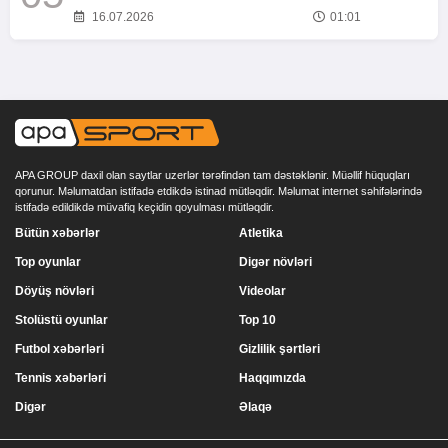
16.07.2026
01:01
APA GROUP daxil olan saytlar uzerlər tərəfindən tam dəstəklənir. Müəllif hüquqları
qorunur. Məlumatdan istifadə etdikdə istinad mütləqdir. Məlumat internet səhifələrində
istifadə edildikdə müvafiq keçidin qoyulması mütləqdir.
Bütün xəbərlər
Atletika
Top oyunlar
Digər növləri
Döyüş növləri
Videolar
Stolüstü oyunlar
Top 10
Futbol xəbərləri
Gizlilik şərtləri
Tennis xəbərləri
Haqqımızda
Digər
Əlaqə