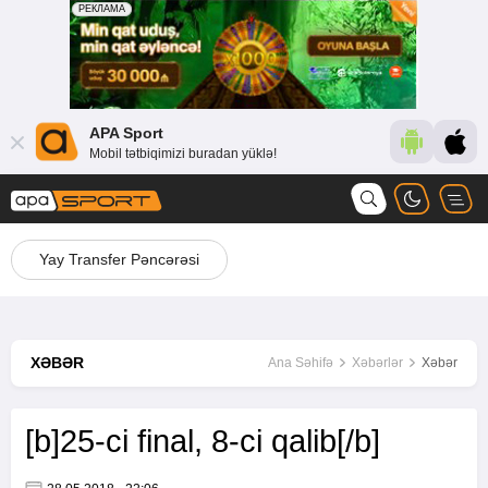
APA Sport
Mobil tətbiqimizi buradan yüklə!
Yay Transfer Pəncərəsi
XƏBƏR
Ana Səhifə
Xəbərlər
Xəbər
[b]25-ci final, 8-ci qalib[/b]