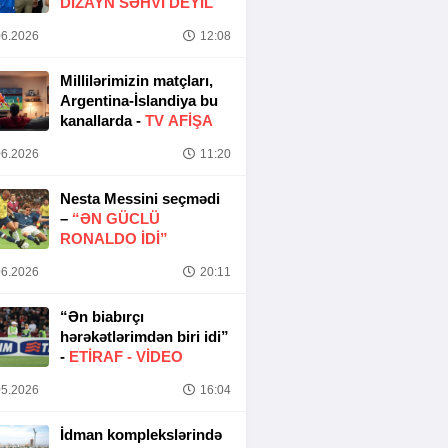
DIZAYN SƏHVI DEYIL
6.2026
12:08
Millilərimizin matçları,
Argentina-İslandiya bu
kanallarda -
TV AFİŞA
6.2026
11:20
Nesta Messini seçmədi
–
“ƏN GÜCLÜ
RONALDO IDI”
6.2026
20:11
“Ən biabırçı
hərəkətlərimdən biri idi”
-
ETIRAF -
VİDEO
5.2026
16:04
İdman komplekslərində