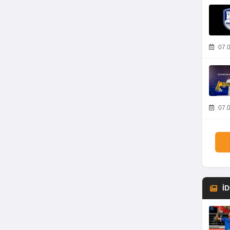
07.0
07.0
İ