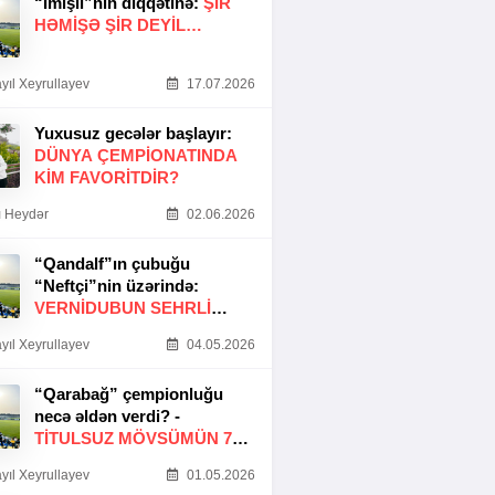
“İmişli”nin diqqətinə:
ŞIR
HƏMIŞƏ ŞIR DEYIL…
yıl Xeyrullayev
17.07.2026
Yuxusuz gecələr başlayır:
DÜNYA ÇEMPIONATINDA
KIM FAVORITDIR?
 Heydər
02.06.2026
“Qandalf”ın çubuğu
“Neftçi”nin üzərində:
VERNİDUBUN SEHRLİ
TOXUNUŞU
yıl Xeyrullayev
04.05.2026
“Qarabağ” çempionluğu
necə əldən verdi? -
TITULSUZ MÖVSÜMÜN 7
SƏBƏBI
yıl Xeyrullayev
01.05.2026