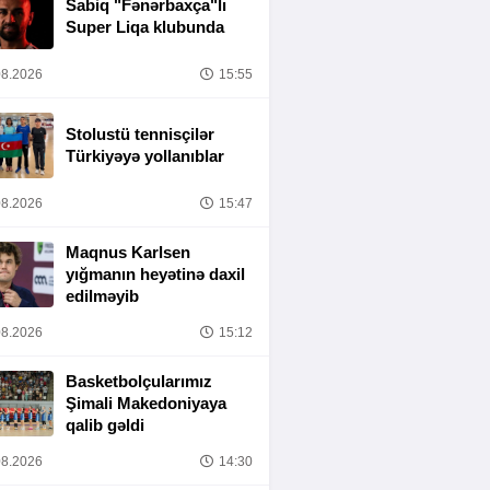
Sabiq "Fənərbaxça"lı
Super Liqa klubunda
8.2026
15:55
Stolustü tennisçilər
Türkiyəyə yollanıblar
8.2026
15:47
Maqnus Karlsen
yığmanın heyətinə daxil
edilməyib
8.2026
15:12
Basketbolçularımız
Şimali Makedoniyaya
qalib gəldi
8.2026
14:30