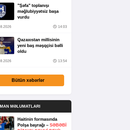
"Şəfa" toplanışı
məğlubiyyətsiz başa
vurdu
8.2026
14:03
Qazaxıstan millisinin
yeni baş məşqçisi bəlli
oldu
8.2026
13:54
Bütün xəbərlər
DMAN MƏLUMATLARI
Haitinin formasında
Polşa bayrağı –
SƏBƏBI