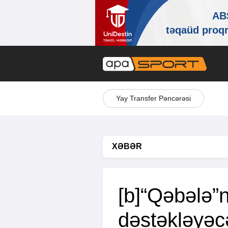
Yay Transfer Pəncərəsi
XƏBƏR
[b]“Qəbələ”
dəstəkləyəcə