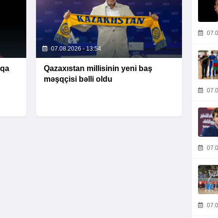
07.0
07.08.2026 - 13:54
iqa
Qazaxıstan millisinin yeni baş
məşqçisi bəlli oldu
07.0
07.0
07.0