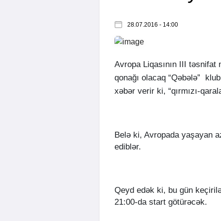
28.07.2016 - 14:00
Avropa Liqasının III təsnifat 
qonağı olacaq “Qəbələ” klu
xəbər verir ki, “qırmızı-qara
Belə ki, Avropada yaşayan az
ediblər.
Qeyd edək ki, bu gün keçirilə
21:00-da start götürəcək.