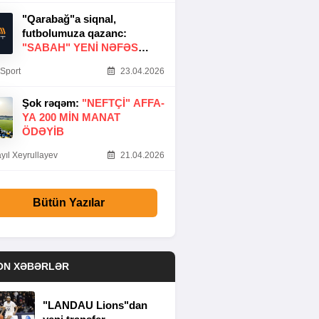
"Qarabağ"a siqnal,
futbolumuza qazanc:
"SABAH" YENI NƏFƏS
GƏTIRDI
Sport
23.04.2026
Şok rəqəm:
"NEFTÇI" AFFA-
YA 200 MIN MANAT
ÖDƏYIB
yıl Xeyrullayev
21.04.2026
Bütün Yazılar
ON XƏBƏRLƏR
"LANDAU Lions"dan