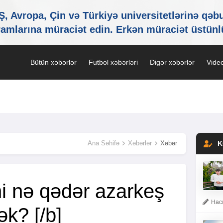
Bütün xəbərlər
Futbol xəbərləri
Digər xəbərlər
Video
Ana Səhifə
Xəbərlər
Xəbər
K
ni nə qədər azarkeş
Hacı
k? [/b]