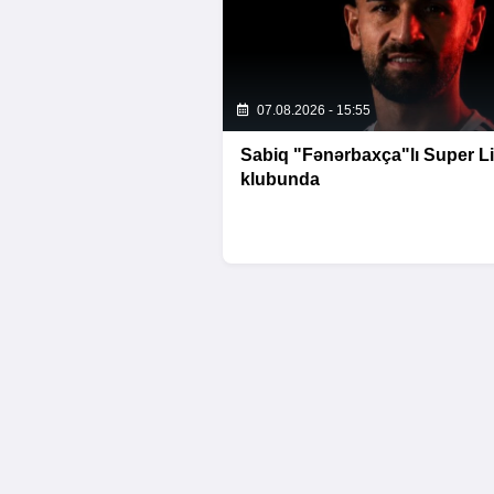
07.08.2026 - 15:55
Sabiq "Fənərbaxça"lı Super L
klubunda