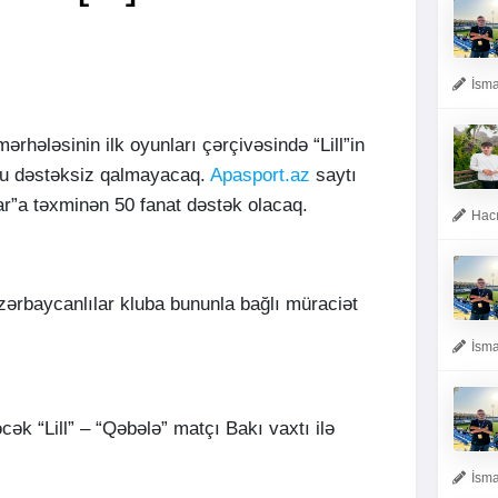
İsma
mərhələsinin ilk oyunları çərçivəsində “Lill”in
bu dəstəksiz qalmayacaq.
Apasport.az
saytı
lar”a təxminən 50 fanat dəstək olacaq.
Hacı
ərbaycanlılar kluba bununla bağlı müraciət
İsma
cək “Lill” – “Qəbələ” matçı Bakı vaxtı ilə
İsma