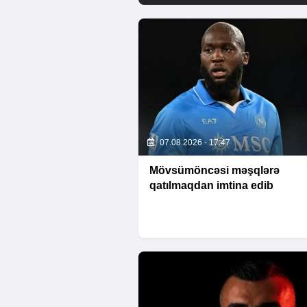
07.08.2026 - 17:47
Mövsümöncəsi məşqlərə
qatılmaqdan imtina edib