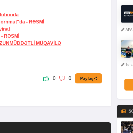
klubunda
"Bornmut"da -
RƏSMİ
yinat
APA 
 -
RƏSMİ
ZUNMÜDDƏTLİ MÜQAVİLƏ
İsma
0
0
Paylaş
S