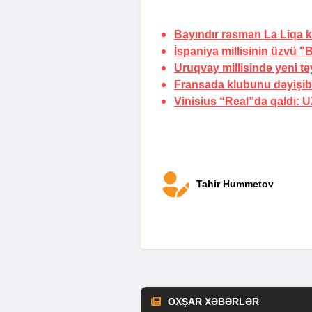
Bayındır rəsmən La Liqa 
İspaniya millisinin üzvü 
Uruqvay millisində yeni tə
Fransada klubunu dəyişib
Vinisius “Real”da qaldı:
U
Tahir Hummetov
OXŞAR XƏBƏRLƏR