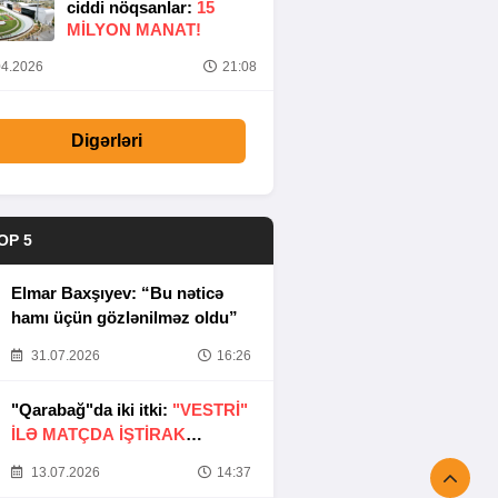
ciddi nöqsanlar:
15
MILYON MANAT!
4.2026
21:08
Digərləri
OP 5
Elmar Baxşıyev: “Bu nəticə
hamı üçün gözlənilməz oldu”
31.07.2026
16:26
"Qarabağ"da iki itki:
"VESTRİ"
İLƏ MATÇDA İŞTİRAK
ETMƏYƏCƏKLƏR
13.07.2026
14:37