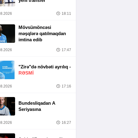
yeni transfer
8.2026
18:11
Mövsümöncəsi
məşqlərə qatılmaqdan
imtina edib
8.2026
17:47
"Zirə"də növbəti ayrılıq -
RƏSMİ
8.2026
17:16
Bundesliqadan A
Seriyasına
8.2026
16:27