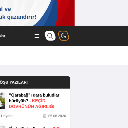
lar
ÖŞƏ YAZILARI
“Qarabağ”ı qara buludlar
bürüyüb? -
KEÇID
DÖVRÜNÜN AĞIRLIĞI
 Heydər
05.08.2026