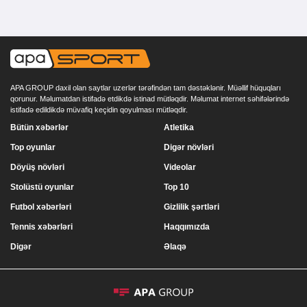
APA GROUP daxil olan saytlar uzerlər tərəfindən tam dəstəklənir. Müəllif hüquqları
qorunur. Məlumatdan istifadə etdikdə istinad mütləqdir. Məlumat internet səhifələrində
istifadə edildikdə müvafiq keçidin qoyulması mütləqdir.
Bütün xəbərlər
Atletika
Top oyunlar
Digər növləri
Döyüş növləri
Videolar
Stolüstü oyunlar
Top 10
Futbol xəbərləri
Gizlilik şərtləri
Tennis xəbərləri
Haqqımızda
Digər
Əlaqə