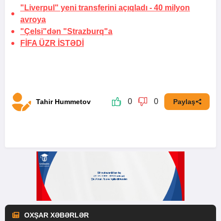
"Liverpul" yeni transferini açıqladı -
40 milyon
avroya
"Çelsi"dən "Strazburq"a
FİFA
ÜZR İSTƏDİ
0
0
Tahir Hummetov
Paylaş
OXŞAR XƏBƏRLƏR