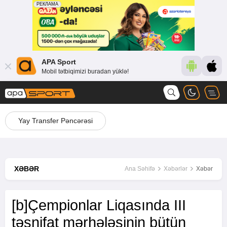
APA Sport
Mobil tətbiqimizi buradan yüklə!
Yay Transfer Pəncərəsi
XƏBƏR
Ana Səhifə
Xəbərlər
Xəbər
[b]Çempionlar Liqasında III
təsnifat mərhələsinin bütün