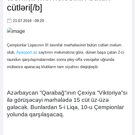
cütləri[/b]
21.07.2016 - 09:20
Çempionlar Liqasının III təsnifat mərhələsinin bütün cütləri məlum
olub.
Apasport.az
saytının məlumatına görə, dünən başa çatan 2-ci
raundun qarşılaşmalarından sonra pley-offa vəsiqələr uğrunda
mübarizə aparacaq klubların tam siyahısı dəqiqləşib.
Azərbaycan “Qarabağ”ının Çexiya “Viktoriya”sı
ilə görüşəcəyi mərhələdə 15 cüt üz-üzə
gələcək. Bunlardan 5-i Liqa, 10-u Çempionlar
yolunda qarşılaşacaq.