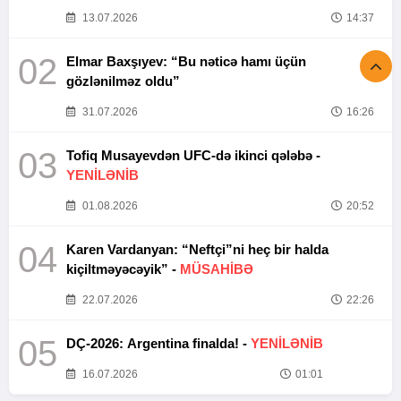
13.07.2026
14:37
02
Elmar Baxşıyev: “Bu nəticə hamı üçün
gözlənilməz oldu”
31.07.2026
16:26
03
Tofiq Musayevdən UFC-də ikinci qələbə -
YENİLƏNİB
01.08.2026
20:52
04
Karen Vardanyan: “Neftçi”ni heç bir halda
kiçiltməyəcəyik” -
MÜSAHİBƏ
22.07.2026
22:26
05
DÇ-2026: Argentina finalda! -
YENİLƏNİB
16.07.2026
01:01