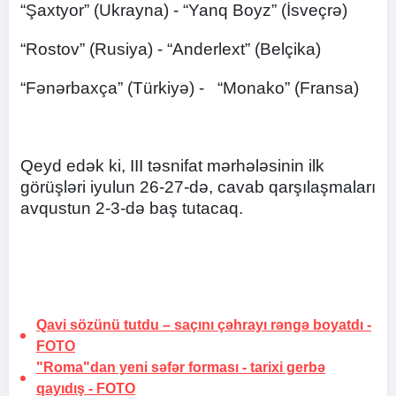
“Şaxtyor” (Ukrayna) - “Yanq Boyz” (İsveçrə)
“Rostov” (Rusiya) - “Anderlext” (Belçika)
“Fənərbaxça” (Türkiyə) - “Monako” (Fransa)
Qeyd edək ki, III təsnifat mərhələsinin ilk
görüşləri iyulun 26-27-də, cavab qarşılaşmaları
avqustun 2-3-də baş tutacaq.
Qavi sözünü tutdu –
saçını çəhrayı rəngə boyatdı
-
FOTO
"Roma"dan yeni səfər forması -
tarixi gerbə
qayıdış
-
FOTO