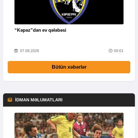
“Kəpəz”dən ev qələbəsi
Q
i
52
07.08.2026
00:01
Bütün xəbərlər
İDMAN MƏLUMATLARI