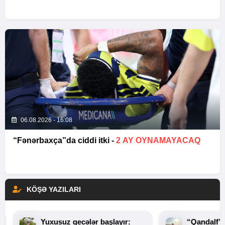
06.08.2026 - 16:08
“Fənərbaxça”da ciddi itki -
2 AY OYNAMAYACAQ
KÖŞƏ YAZILARI
Yuxusuz gecələr başlayır:
“Qandalf”