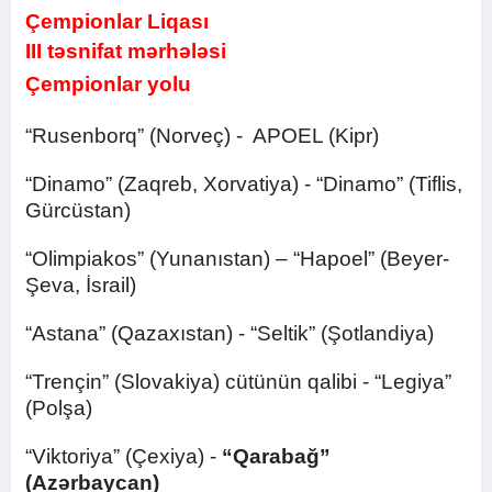
Çempionlar Liqası
III təsnifat mərhələsi
Çempionlar yolu
“Rusenborq” (Norveç) - APOEL (Kipr)
“Dinamo” (Zaqreb, Xorvatiya) - “Dinamo” (Tiflis,
Gürcüstan)
“Olimpiakos” (Yunanıstan) – “Hapoel” (Beyer-
Şeva, İsrail)
“Astana” (Qazaxıstan) - “Seltik” (Şotlandiya)
“Trençin” (Slovakiya) cütünün qalibi - “Legiya”
(Polşa)
“Viktoriya” (Çexiya) -
“Qarabağ”
(Azərbaycan)