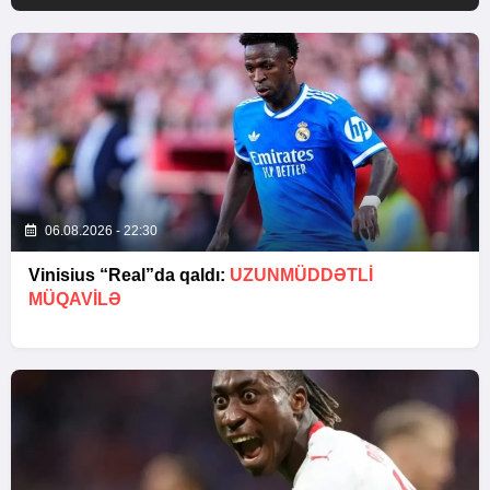
06.08.2026 - 22:30
Vinisius “Real”da qaldı:
UZUNMÜDDƏTLİ
MÜQAVİLƏ