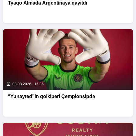
Tyaqo Almada Argentinaya qayıtdı
08.08.2026 - 16:36
“Yunayted”in qolkiperi Çempionşipdə