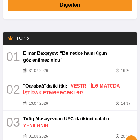
Digərləri
TOP 5
01
Elmar Baxşıyev: “Bu nəticə hamı üçün
gözlənilməz oldu”
31.07.2026
16:26
02
"Qarabağ"da iki itki:
"VESTRİ" İLƏ MATÇDA
İŞTİRAK ETMƏYƏCƏKLƏR
13.07.2026
14:37
03
Tofiq Musayevdən UFC-də ikinci qələbə -
YENİLƏNİB
01.08.2026
20:52