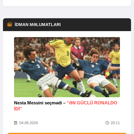
İDMAN MƏLUMATLARI
Nesta Messini seçmədi –
“ƏN GÜCLÜ RONALDO
“
IDI”
V
20
04.06.2026
20:11