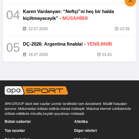
04
Karen Vardanyan: “Neftçi”ni heç bir halda
kiçiltməyəcəyik” -
MÜSAHİBƏ
22.07.2026
22:26
05
DÇ-2026: Argentina finalda! -
YENİLƏNİB
16.07.2026
01:01
APA GROUP daxil olan saytlar uzerlər tərəfindən tam dəstəklənir. Müəllif hüquqları
qorunur. Məlumatdan istifadə etdikdə istinad mütləqdir. Məlumat internet səhifələrində
istifadə edildikdə müvafiq keçidin qoyulması mütləqdir.
Bütün xəbərlər
Atletika
Top oyunlar
Digər növləri