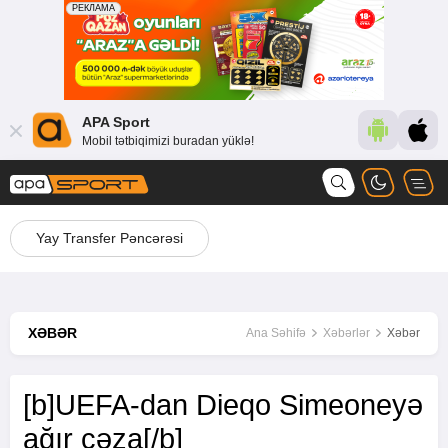
APA Sport
Mobil tətbiqimizi buradan yüklə!
Yay Transfer Pəncərəsi
XƏBƏR
Ana Səhifə
Xəbərlər
Xəbər
[b]UEFA-dan Dieqo Simeoneyə
ağır cəza[/b]