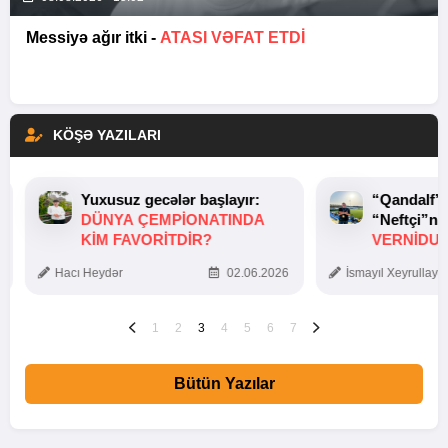
Messiyə ağır itki -
ATASI VƏFAT ETDI
KÖŞƏ YAZILARI
Yuxusuz gecələr başlayır:
“Qandalf”
DÜNYA ÇEMPIONATINDA
“Neftçi”ni
KIM FAVORITDIR?
VERNİDUB
TOXUNUŞ
Hacı Heydər
02.06.2026
İsmayıl Xeyrullaye
1
2
3
4
5
6
7
Bütün Yazılar