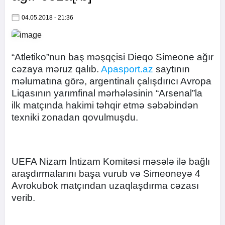
04.05.2018 - 21:36
“Atletiko”nun baş məşqçisi Dieqo Simeone ağır
cəzaya məruz qalıb.
Apasport.az
saytının
məlumatına görə, argentinalı çalışdırıcı Avropa
Liqasının yarımfinal mərhələsinin “Arsenal”la
ilk matçında hakimi təhqir etmə səbəbindən
texniki zonadan qovulmuşdu.
UEFA Nizam İntizam Komitəsi məsələ ilə bağlı
araşdırmalarını başa vurub və Simeoneyə 4
Avrokubok matçından uzaqlaşdırma cəzası
verib.