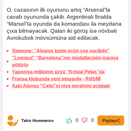
O, cəzasının ilk oyununu artıq “Arsenal”la
cavab oyununda çəkib. Argentinalı finalda
“Marsel”lə oyunda da komandası ilə meydana
çıxa bilməyəcək. Qalan iki görüş isə növbəti
Avrokubok mövsümünə aid ediləcək.
Simeone: “Alvares bizim üçün çox vacibdir”
“Liverpul” “Barselona”nın müdafiəçisini icarəyə
götürür
Yaponiya millisinin üzvü “Kristal Pelas”da
Fransa klubunda yeni müqavilə -
RƏSMİ
Xabi Alonso “Çelsi”ni niyə seçdiyini açıqladı
0
0
Tahir Hummetov
Paylaş