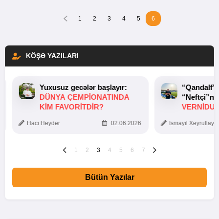
1
2
3
4
5
6
KÖŞƏ YAZILARI
Yuxusuz gecələr başlayır:
“Qandalf”
DÜNYA ÇEMPIONATINDA
“Neftçi”ni
KIM FAVORITDIR?
VERNİDUB
TOXUNUŞ
Hacı Heydər
02.06.2026
İsmayıl Xeyrullaye
1
2
3
4
5
6
7
Bütün Yazılar