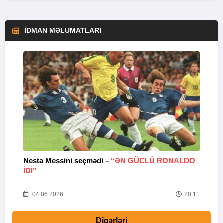
İDMAN MƏLUMATLARI
Nesta Messini seçmədi –
“ƏN GÜCLÜ RONALDO
“
IDI”
V
20
04.06.2026
20:11
Digərləri