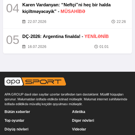
04
Karen Vardanyan: “Neftçi”ni heç bir halda
kiçiltməyəcəyik” -
MÜSAHİBƏ
22.07.2026
22:26
05
DÇ-2026: Argentina finalda! -
YENİLƏNİB
16.07.2026
01:01
APA GROUP daxil olan saytlar uzerlər tərəfindən tam dəstəklənir. Müəllif hüquqları
qorunur. Məlumatdan istifadə etdikdə istinad mütləqdir. Məlumat internet səhifələrində
istifadə edildikdə müvafiq keçidin qoyulması mütləqdir.
Bütün xəbərlər
Atletika
Top oyunlar
Digər növləri
Döyüş növləri
Videolar