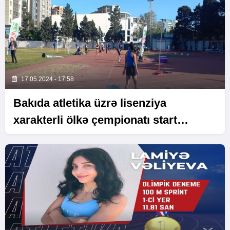
17.05.2024 - 17:58
Bakıda atletika üzrə lisenziya
xarakterli ölkə çempionatı start
götürüb