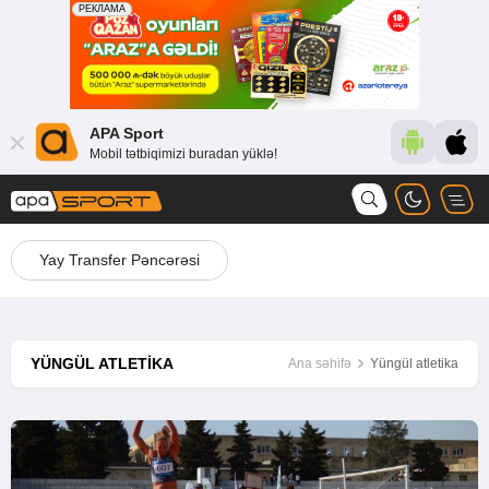
APA Sport
Mobil tətbiqimizi buradan yüklə!
Yay Transfer Pəncərəsi
YÜNGÜL ATLETIKA
Ana səhifə
Yüngül atletika