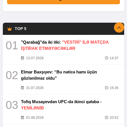
TOP 5
01
"Qarabağ"da iki itki:
"VESTRİ" İLƏ MATÇDA
İŞTİRAK ETMƏYƏCƏKLƏR
13.07.2026
14:37
02
Elmar Baxşıyev: “Bu nəticə hamı üçün
gözlənilməz oldu”
31.07.2026
16:26
03
Tofiq Musayevdən UFC-də ikinci qələbə -
YENİLƏNİB
01.08.2026
20:52