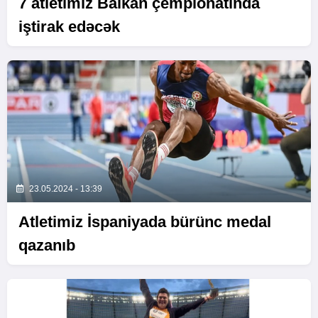
7 atletimiz Balkan çempionatında
iştirak edəcək
23.05.2024 - 13:39
Atletimiz İspaniyada bürünc medal
qazanıb