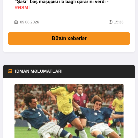
“Şəki” baş məşqçisi ilə bağlı qərarını verdi -
“
RƏSMİ
K
18
09.08.2026
15:33
Bütün xəbərlər
İDMAN MƏLUMATLARI