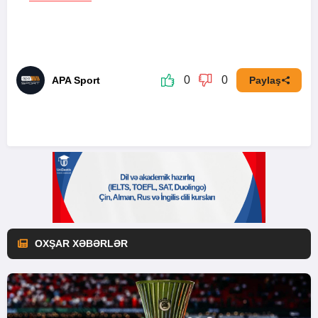
0
0
APA Sport
Paylaş
OXŞAR XƏBƏRLƏR