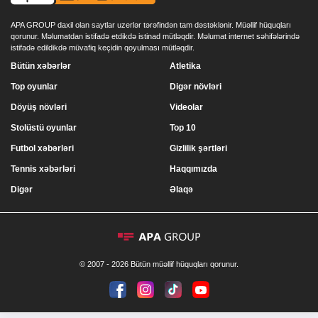
APA GROUP daxil olan saytlar uzerlər tərəfindən tam dəstəklənir. Müəllif hüquqları
qorunur. Məlumatdan istifadə etdikdə istinad mütləqdir. Məlumat internet səhifələrində
istifadə edildikdə müvafiq keçidin qoyulması mütləqdir.
Bütün xəbərlər
Atletika
Top oyunlar
Digər növləri
Döyüş növləri
Videolar
Stolüstü oyunlar
Top 10
Futbol xəbərləri
Gizlilik şərtləri
Tennis xəbərləri
Haqqımızda
Digər
Əlaqə
© 2007 - 2026 Bütün müəllif hüquqları qorunur.