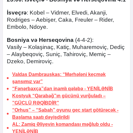
İsveçrə
: Kobel – Vidmer, Elvedi, Akanji,
Rodriges – Aebişer, Caka, Freuler – Rider,
Embolo, Ndoye.
Bosniya
və
Herseqovina
(4-4-2):
Vasily – Kolaşinaç, Katiç, Muharemoviç, Dediç
– Alaybeqoviç, Suniç, Tahiroviç, Memiç –
Dzeko, Demiroviç.
Valdas Dambrauskas: “Mərhələni keçmək
şansımız var”
“Fənərbaxça”dan inamlı qələbə -
YENİLƏNİB
Kostyuk “Qarabağ”ın gücünü vurğuladı –
”GÜCLÜ RƏQİBDİR”
“Orhus” – “Sabah” oyunu gec start götürəcək -
Başlama saatı dəyişdirildi
AL: Zamiq Əliyevin komandası məğlub oldu -
YENİLƏNİB