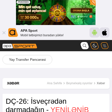
APA Sport
Mobil tətbiqimizi buradan yüklə!
Yay Transfer Pəncərəsi
XƏBƏR
Ana Səhifə
Beynəlxalq oyunlar
Xəbər
DÇ-26: İsveçrədən
darmadağın -
YENİLƏNİB