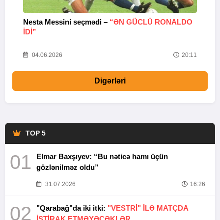
Nesta Messini seçmədi –
“ƏN GÜCLÜ RONALDO
“
IDI”
V
20
04.06.2026
20:11
Digərləri
TOP 5
01
Elmar Baxşıyev: “Bu nəticə hamı üçün
gözlənilməz oldu”
31.07.2026
16:26
02
"Qarabağ"da iki itki:
"VESTRİ" İLƏ MATÇDA
İŞTİRAK ETMƏYƏCƏKLƏR