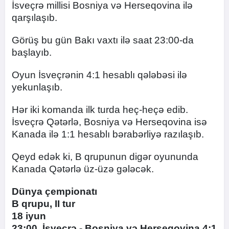
İsveçrə millisi Bosniya və Herseqovina ilə
qarşılaşıb.
Görüş bu gün Bakı vaxtı ilə saat 23:00-da
başlayıb.
Oyun İsveçrənin 4:1 hesablı qələbəsi ilə
yekunlaşıb.
Hər iki komanda ilk turda heç-heçə edib.
İsveçrə Qətərlə, Bosniya və Herseqovina isə
Kanada ilə 1:1 hesablı bərabərliyə razılaşıb.
Qeyd edək ki, B qrupunun digər oyununda
Kanada Qətərlə üz-üzə gələcək.
Dünya çempionatı
B qrupu, II tur
18 iyun
23:00. İsveçrə - Bosniya və Herseqovina 4:1