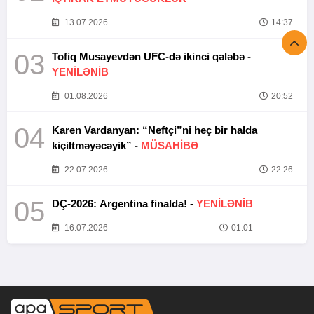
13.07.2026
14:37
03
Tofiq Musayevdən UFC-də ikinci qələbə -
YENİLƏNİB
01.08.2026
20:52
04
Karen Vardanyan: “Neftçi”ni heç bir halda
kiçiltməyəcəyik” -
MÜSAHİBƏ
22.07.2026
22:26
05
DÇ-2026: Argentina finalda! -
YENİLƏNİB
16.07.2026
01:01