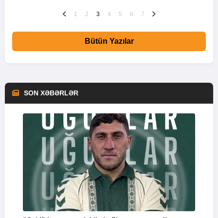
1
2
3
4
5
6
7
Bütün Yazılar
SON XƏBƏRLƏR