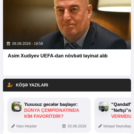
06.08.2026 - 18:58
Asim Xudiyev UEFA-dan növbəti təyinat alıb
KÖŞƏ YAZILARI
Yuxusuz gecələr başlayır:
“Qandalf”
DÜNYA ÇEMPIONATINDA
“Neftçi”ni
KIM FAVORITDIR?
VERNİDUB
TOXUNUŞ
Hacı Heydər
02.06.2026
İsmayıl Xeyrullaye