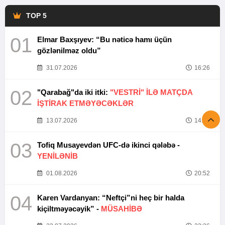
TOP 5
01
Elmar Baxşıyev: “Bu nəticə hamı üçün
gözlənilməz oldu”
31.07.2026
16:26
02
"Qarabağ"da iki itki:
"VESTRİ" İLƏ MATÇDA
İŞTİRAK ETMƏYƏCƏKLƏR
13.07.2026
14:37
03
Tofiq Musayevdən UFC-də ikinci qələbə -
YENİLƏNİB
01.08.2026
20:52
04
Karen Vardanyan: “Neftçi”ni heç bir halda
kiçiltməyəcəyik” -
MÜSAHİBƏ