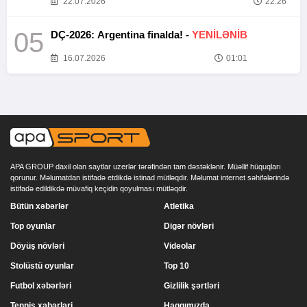
22.07.2026
22:26
05
DÇ-2026: Argentina finalda! -
YENİLƏNİB
16.07.2026
01:01
APA GROUP daxil olan saytlar uzerlər tərəfindən tam dəstəklənir. Müəllif hüquqları
qorunur. Məlumatdan istifadə etdikdə istinad mütləqdir. Məlumat internet səhifələrində
istifadə edildikdə müvafiq keçidin qoyulması mütləqdir.
Bütün xəbərlər
Atletika
Top oyunlar
Digər növləri
Döyüş növləri
Videolar
Stolüstü oyunlar
Top 10
Futbol xəbərləri
Gizlilik şərtləri
Tennis xəbərləri
Haqqımızda