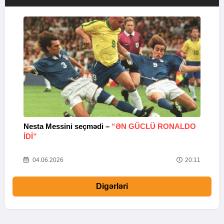
Nesta Messini seçmədi –
“ƏN GÜCLÜ RONALDO
“
IDI”
V
20
04.06.2026
20:11
Digərləri