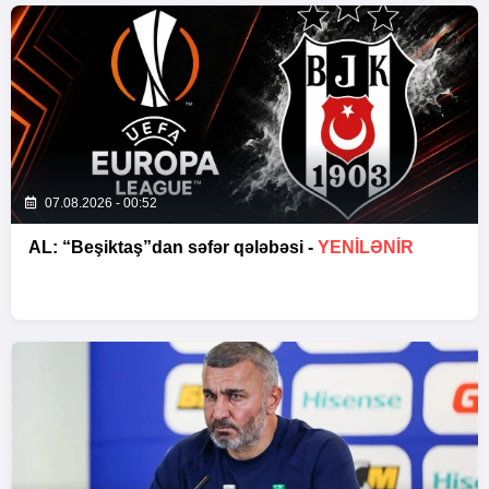
07.08.2026 - 00:52
AL: “Beşiktaş”dan səfər qələbəsi -
YENİLƏNİR