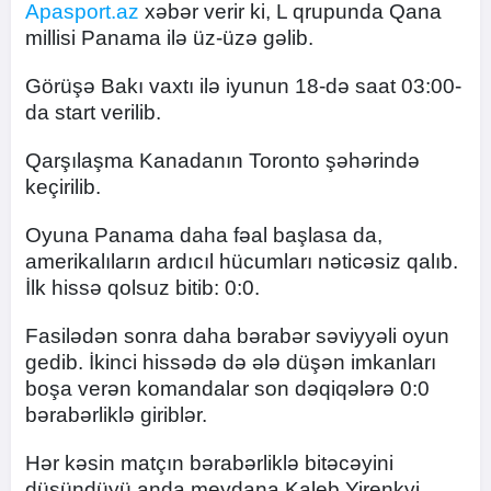
Apasport.az
xəbər verir ki, L qrupunda Qana
millisi Panama ilə üz-üzə gəlib.
Görüşə Bakı vaxtı ilə iyunun 18-də saat 03:00-
da start verilib.
Qarşılaşma Kanadanın Toronto şəhərində
keçirilib.
Oyuna Panama daha fəal başlasa da,
amerikalıların ardıcıl hücumları nəticəsiz qalıb.
İlk hissə qolsuz bitib: 0:0.
Fasilədən sonra daha bərabər səviyyəli oyun
gedib. İkinci hissədə də ələ düşən imkanları
boşa verən komandalar son dəqiqələrə 0:0
bərabərliklə giriblər.
Hər kəsin matçın bərabərliklə bitəcəyini
düşündüyü anda meydana Kaleb Yirenkyi