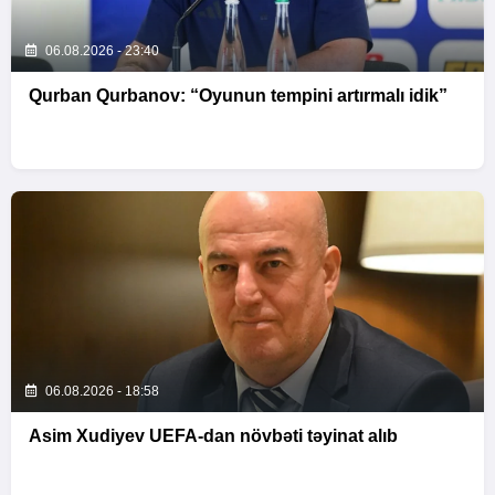
06.08.2026 - 23:40
Qurban Qurbanov: “Oyunun tempini artırmalı idik”
06.08.2026 - 18:58
Asim Xudiyev UEFA-dan növbəti təyinat alıb