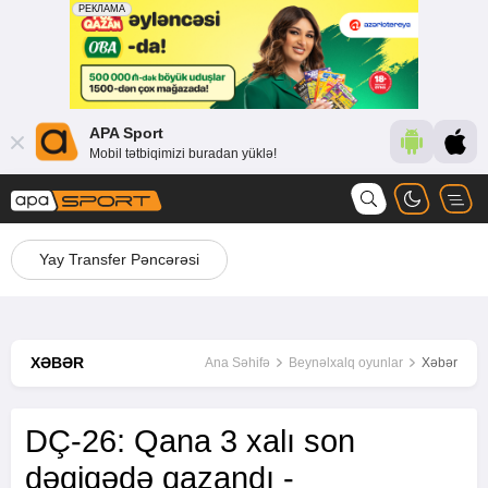
APA Sport
Mobil tətbiqimizi buradan yüklə!
Yay Transfer Pəncərəsi
XƏBƏR
Ana Səhifə
Beynəlxalq oyunlar
Xəbər
DÇ-26: Qana 3 xalı son
dəqiqədə qazandı -