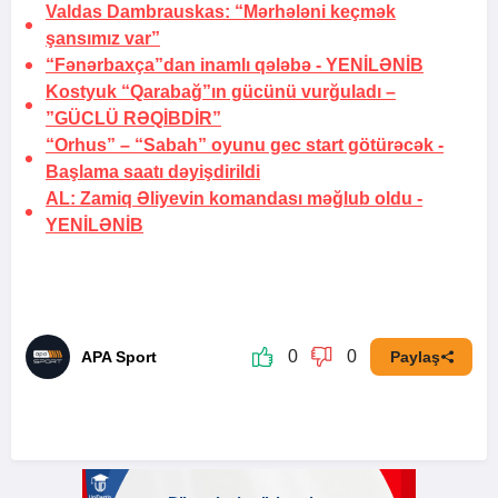
Valdas Dambrauskas: “Mərhələni keçmək
şansımız var”
“Fənərbaxça”dan inamlı qələbə -
YENİLƏNİB
Kostyuk “Qarabağ”ın gücünü vurğuladı –
”GÜCLÜ RƏQİBDİR”
“Orhus” – “Sabah” oyunu gec start götürəcək -
Başlama saatı dəyişdirildi
AL: Zamiq Əliyevin komandası məğlub oldu -
YENİLƏNİB
0
0
APA Sport
Paylaş