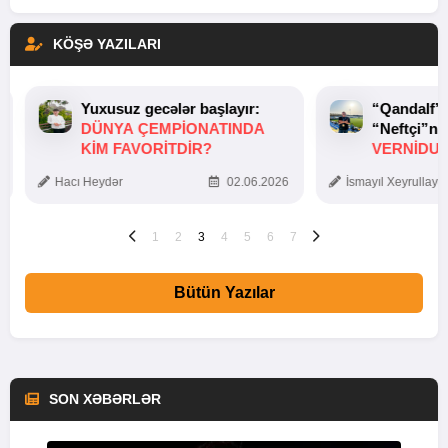
KÖŞƏ YAZILARI
Yuxusuz gecələr başlayır:
“Qandalf”
DÜNYA ÇEMPIONATINDA
“Neftçi”ni
KIM FAVORITDIR?
VERNİDUB
TOXUNUŞ
Hacı Heydər
02.06.2026
İsmayıl Xeyrullaye
1
2
3
4
5
6
7
Bütün Yazılar
SON XƏBƏRLƏR