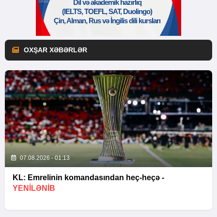
OXŞAR XƏBƏRLƏR
07.08.2026 - 01:13
KL: Emrelinin komandasından heç-heçə -
YENİLƏNİB