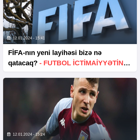
12.01.2024 - 15:41
FİFA-nın yeni layihəsi bizə nə
qatacaq?
- FUTBOL ICTIMAIYYƏTININ
FIKIRLƏRI
12.01.2024 - 15:24