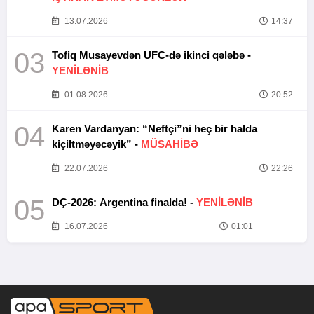
13.07.2026
14:37
03
Tofiq Musayevdən UFC-də ikinci qələbə -
YENİLƏNİB
01.08.2026
20:52
04
Karen Vardanyan: “Neftçi”ni heç bir halda
kiçiltməyəcəyik” -
MÜSAHİBƏ
22.07.2026
22:26
05
DÇ-2026: Argentina finalda! -
YENİLƏNİB
16.07.2026
01:01