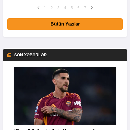
1
2
3
4
5
6
7
Bütün Yazılar
SON XƏBƏRLƏR