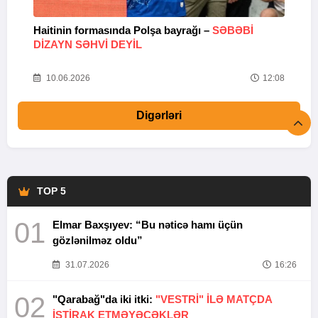
Haitinin formasında Polşa bayrağı –
SƏBƏBI
M
DIZAYN SƏHVI DEYIL
k
10.06.2026
12:08
Digərləri
TOP 5
01
Elmar Baxşıyev: “Bu nəticə hamı üçün
gözlənilməz oldu”
31.07.2026
16:26
02
"Qarabağ"da iki itki:
"VESTRİ" İLƏ MATÇDA
İŞTİRAK ETMƏYƏCƏKLƏR