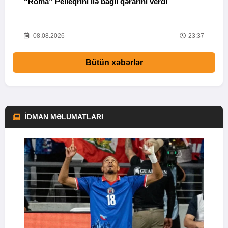
“Roma” Pelleqrini ilə bağlı qərarını verdi
Ö
08.08.2026
23:37
Bütün xəbərlər
İDMAN MƏLUMATLARI