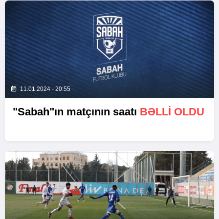
11.01.2024 - 20:55
"Sabah"ın matçının saatı
BƏLLI OLDU