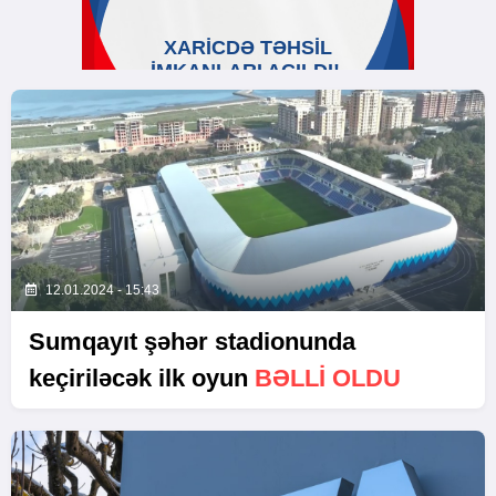
12.01.2024 - 15:43
Sumqayıt şəhər stadionunda
keçiriləcək ilk oyun
BƏLLI OLDU