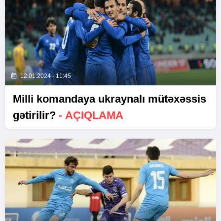
12.01.2024 - 11:45
Milli komandaya ukraynalı mütəxəssis
gətirilir?
- AÇIQLAMA