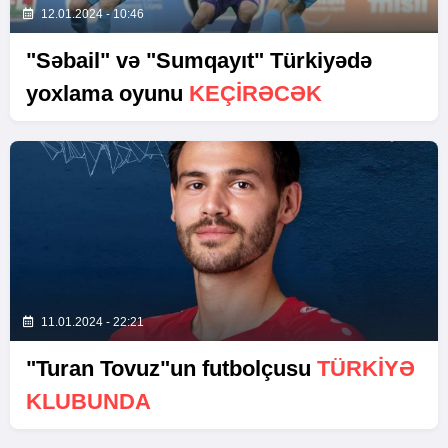
12.01.2024 - 10:46
"Səbail" və "Sumqayıt" Türkiyədə
yoxlama oyunu
KEÇIRƏCƏK
11.01.2024 - 22:21
"Turan Tovuz"un futbolçusu
TÜRKIYƏ
KLUBUNDA