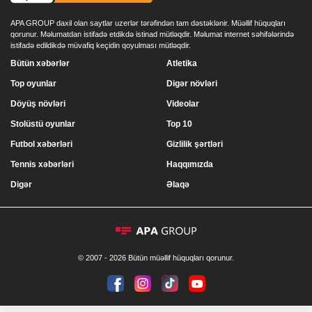
APA GROUP daxil olan saytlar uzerlər tərəfindən tam dəstəklənir. Müəllif hüquqları
qorunur. Məlumatdan istifadə etdikdə istinad mütləqdir. Məlumat internet səhifələrində
istifadə edildikdə müvafiq keçidin qoyulması mütləqdir.
Bütün xəbərlər
Atletika
Top oyunlar
Digər növləri
Döyüş növləri
Videolar
Stolüstü oyunlar
Top 10
Futbol xəbərləri
Gizlilik şərtləri
Tennis xəbərləri
Haqqımızda
Digər
Əlaqə
© 2007 - 2026 Bütün müəllif hüquqları qorunur.