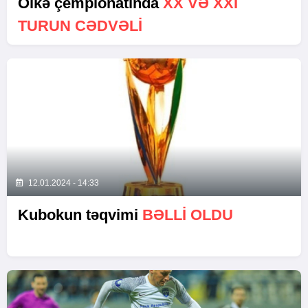
Ölkə çempionatında
XX VƏ XXI
TURUN CƏDVƏLI
12.01.2024 - 14:33
Kubokun təqvimi
BƏLLI OLDU