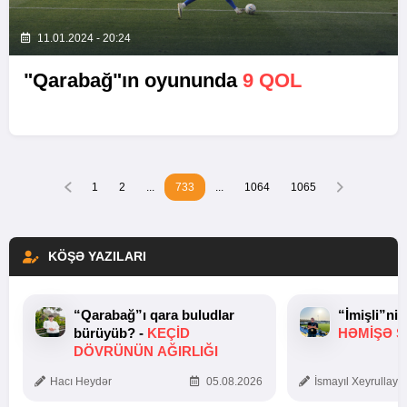
11.01.2024 - 20:24
"Qarabağ"ın oyununda
9 QOL
1
2
...
733
...
1064
1065
KÖŞƏ YAZILARI
“Qarabağ”ı qara buludlar
“İmişli”ni
bürüyüb? -
KEÇID
HƏMIŞƏ Ş
DÖVRÜNÜN AĞIRLIĞI
Hacı Heydər
05.08.2026
İsmayıl Xeyrullaye