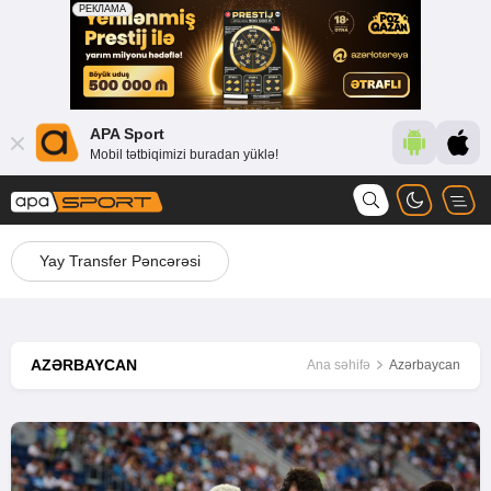
APA Sport
Mobil tətbiqimizi buradan yüklə!
Yay Transfer Pəncərəsi
AZƏRBAYCAN
Ana səhifə
Azərbaycan