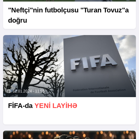
"Neftçi"nin futbolçusu "Turan Tovuz"a
doğru
12.01.2024 - 11:55
FİFA-da
YENI LAYIHƏ