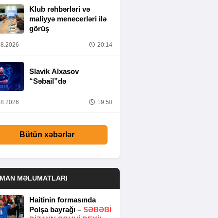
Klub rəhbərləri və
maliyyə menecerləri ilə
görüş
8.2026
20:14
Slavik Alxasov
“Səbail”də
8.2026
19:50
Bütün xəbərlər
DMAN MƏLUMATLARI
Haitinin formasında
Polşa bayrağı –
SƏBƏBI