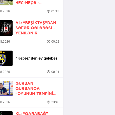
HEÇ-HEÇƏ -
YENİLƏNİB
8.2026
01:13
AL: “BEŞIKTAŞ”DAN
SƏFƏR QƏLƏBƏSI -
YENİLƏNİR
8.2026
00:52
“Kəpəz”dən ev qələbəsi
8.2026
00:01
QURBAN
QURBANOV:
“OYUNUN TEMPINI
ARTIRMALI IDIK”
8.2026
23:40
KL: “QARABAĞ”