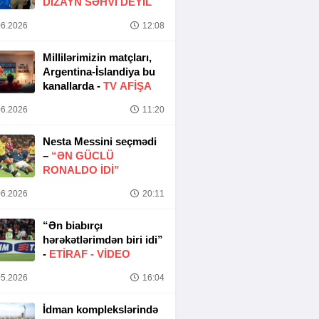
DIZAYN SƏHVI DEYIL
6.2026
12:08
Millilərimizin matçları,
Argentina-İslandiya bu
kanallarda -
TV AFİŞA
6.2026
11:20
Nesta Messini seçmədi
–
“ƏN GÜCLÜ
RONALDO IDI”
6.2026
20:11
“Ən biabırçı
hərəkətlərimdən biri idi”
-
ETIRAF -
VİDEO
5.2026
16:04
İdman komplekslərində