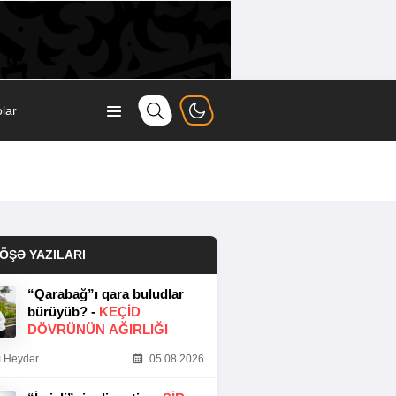
lar
ÖŞƏ YAZILARI
“Qarabağ”ı qara buludlar
bürüyüb? -
KEÇID
DÖVRÜNÜN AĞIRLIĞI
 Heydər
05.08.2026