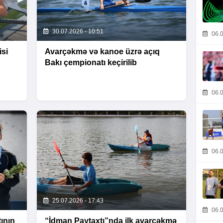
30.07.2026 - 10:51
06.0
isi
Avarçəkmə və kanoe üzrə açıq
Bakı çempionatı keçirilib
06.0
06.0
25.07.2026 - 17:43
06.0
ının
“İdman Paytaxtı”nda ilk avarçəkmə