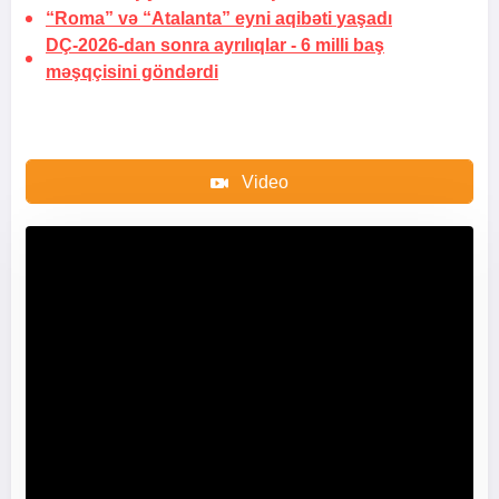
“Roma” və “Atalanta” eyni aqibəti
yaşadı
DÇ-2026-dan sonra ayrılıqlar -
6 milli baş
məşqçisini göndərdi
Video