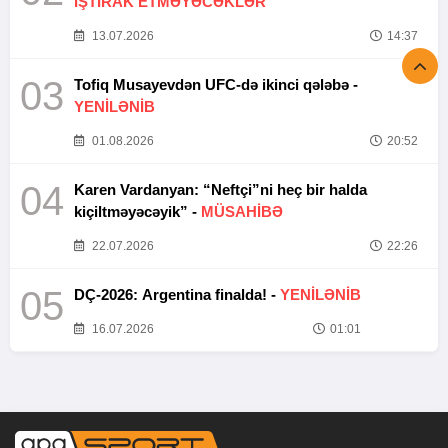
İŞTİRAK ETMƏYƏCƏKLƏR
13.07.2026
14:37
03
Tofiq Musayevdən UFC-də ikinci qələbə -
YENİLƏNİB
01.08.2026
20:52
04
Karen Vardanyan: “Neftçi”ni heç bir halda
kiçiltməyəcəyik” -
MÜSAHİBƏ
22.07.2026
22:26
05
DÇ-2026: Argentina finalda! -
YENİLƏNİB
16.07.2026
01:01