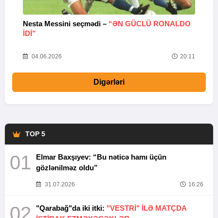
Nesta Messini seçmədi –
“ƏN GÜCLÜ RONALDO
“
IDI”
V
20
04.06.2026
20:11
Digərləri
TOP 5
01
Elmar Baxşıyev: “Bu nəticə hamı üçün
gözlənilməz oldu”
31.07.2026
16:26
02
"Qarabağ"da iki itki:
"VESTRİ" İLƏ MATÇDA