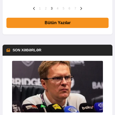
1
2
3
4
5
6
7
Bütün Yazılar
SON XƏBƏRLƏR