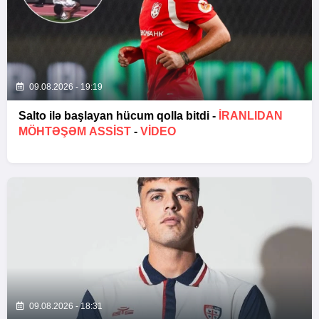
09.08.2026 - 19:19
Salto ilə başlayan hücum qolla bitdi -
İRANLIDAN
MÖHTƏŞƏM ASSIST
-
VİDEO
09.08.2026 - 18:31