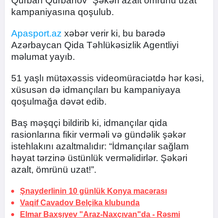
Qurban Qurbanov “Şəkəri azalt ömrünü uzat”
kampaniyasına qoşulub.
Apasport.az
xəbər verir ki, bu barədə
Azərbaycan Qida Təhlükəsizlik Agentliyi
məlumat yayıb.
51 yaşlı mütəxəssis videomüraciətdə hər kəsi,
xüsusən də idmançıları bu kampaniyaya
qoşulmağa dəvət edib.
Baş məşqçi bildirib ki, idmançılar qida
rasionlarına fikir verməli və gündəlik şəkər
istehlakını azaltmalıdır: “İdmançılar sağlam
həyat tərzinə üstünlük verməlidirlər. Şəkəri
azalt, ömrünü uzat!”.
Şnayderlinin 10 günlük
Konya macərası
Vaqif Cavadov Belçika klubunda
Elmar Baxşıyev "Araz-Naxçıvan"da -
Rəsmi