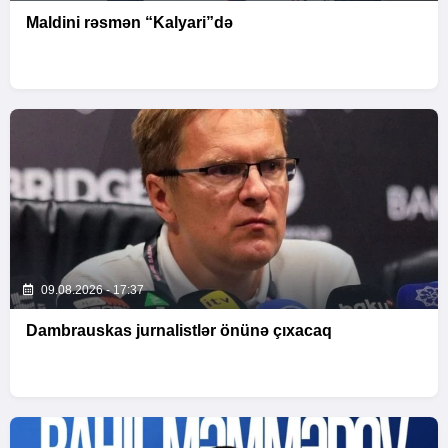
Maldini rəsmən “Kalyari”də
09.08.2026 - 17:37
Dambrauskas jurnalistlər önünə çıxacaq