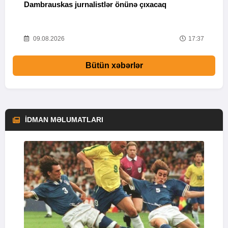
Dambrauskas jurnalistlər önünə çıxacaq
M
31
09.08.2026
17:37
Bütün xəbərlər
İDMAN MƏLUMATLARI