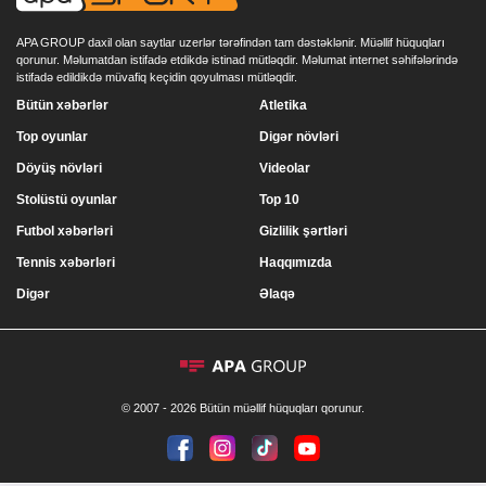
APA GROUP daxil olan saytlar uzerlər tərəfindən tam dəstəklənir. Müəllif hüquqları
qorunur. Məlumatdan istifadə etdikdə istinad mütləqdir. Məlumat internet səhifələrində
istifadə edildikdə müvafiq keçidin qoyulması mütləqdir.
Bütün xəbərlər
Atletika
Top oyunlar
Digər növləri
Döyüş növləri
Videolar
Stolüstü oyunlar
Top 10
Futbol xəbərləri
Gizlilik şərtləri
Tennis xəbərləri
Haqqımızda
Digər
Əlaqə
© 2007 - 2026 Bütün müəllif hüquqları qorunur.