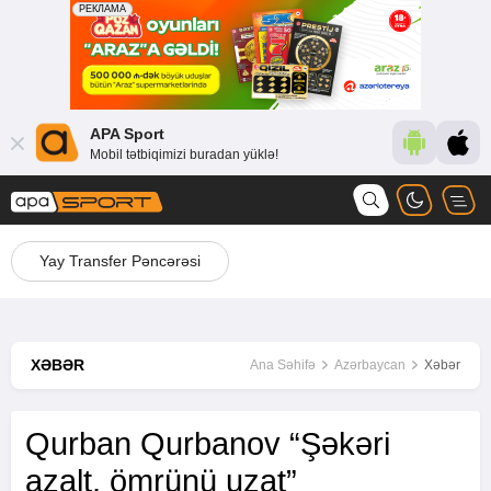
APA Sport
Mobil tətbiqimizi buradan yüklə!
Yay Transfer Pəncərəsi
XƏBƏR
Ana Səhifə
Azərbaycan
Xəbər
Qurban Qurbanov “Şəkəri
azalt, ömrünü uzat”