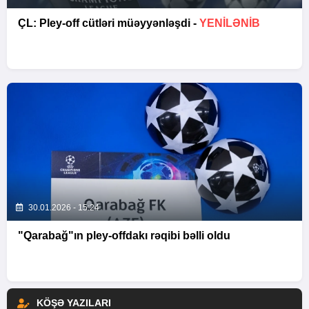
ÇL: Pley-off cütləri müəyyənləşdi -
YENİLƏNİB
30.01.2026 - 15:24
"Qarabağ"ın pley-offdakı rəqibi bəlli oldu
KÖŞƏ YAZILARI