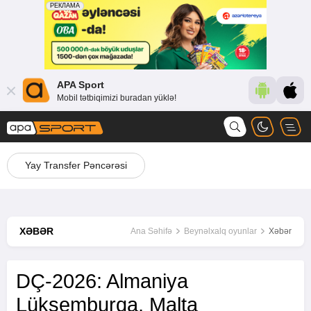
APA Sport
Mobil tətbiqimizi buradan yüklə!
Yay Transfer Pəncərəsi
XƏBƏR
Ana Səhifə
Beynəlxalq oyunlar
Xəbər
DÇ-2026: Almaniya
Lüksemburqa, Malta