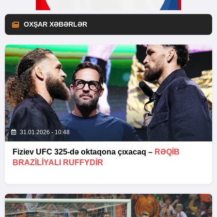
OXŞAR XƏBƏRLƏR
31.01.2026 - 10:48
Fiziev UFC 325-də oktaqona çıxacaq –
RƏQIB
BRAZILIYALI RUFFYDIR