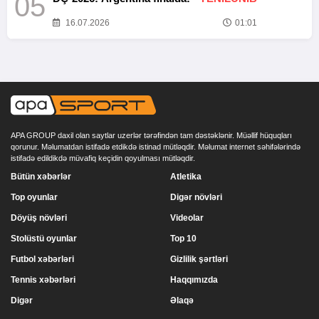
05
16.07.2026
01:01
APA GROUP daxil olan saytlar uzerlər tərəfindən tam dəstəklənir. Müəllif hüquqları
qorunur. Məlumatdan istifadə etdikdə istinad mütləqdir. Məlumat internet səhifələrində
istifadə edildikdə müvafiq keçidin qoyulması mütləqdir.
Bütün xəbərlər
Atletika
Top oyunlar
Digər növləri
Döyüş növləri
Videolar
Stolüstü oyunlar
Top 10
Futbol xəbərləri
Gizlilik şərtləri
Tennis xəbərləri
Haqqımızda
Digər
Əlaqə