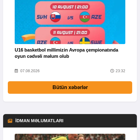
U16 basketbol millimizin Avropa çempionatında
M
oyun cədvəli məlum olub
58
07.08.2026
23:32
Bütün xəbərlər
İDMAN MƏLUMATLARI