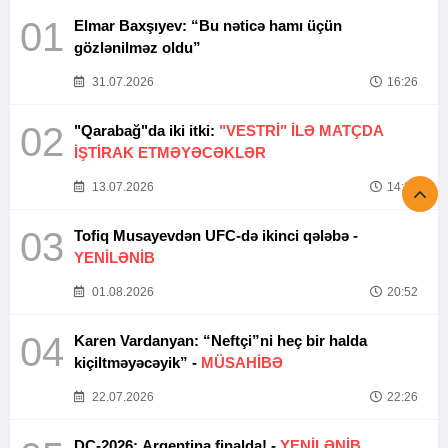
01
Elmar Baxşıyev: “Bu nəticə hamı üçün
gözlənilməz oldu”
31.07.2026
16:26
02
"Qarabağ"da iki itki:
"VESTRİ" İLƏ MATÇDA
İŞTİRAK ETMƏYƏCƏKLƏR
13.07.2026
14:37
03
Tofiq Musayevdən UFC-də ikinci qələbə -
YENİLƏNİB
01.08.2026
20:52
04
Karen Vardanyan: “Neftçi”ni heç bir halda
kiçiltməyəcəyik” -
MÜSAHİBƏ
22.07.2026
22:26
DÇ-2026: Argentina finalda! -
YENİLƏNİB