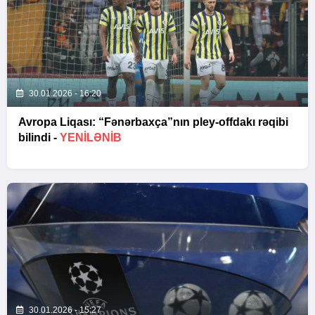
30.01.2026 - 16:20
Avropa Liqası: “Fənərbaxça”nın pley-offdakı rəqibi
bilindi -
YENİLƏNİB
30.01.2026 - 15:27