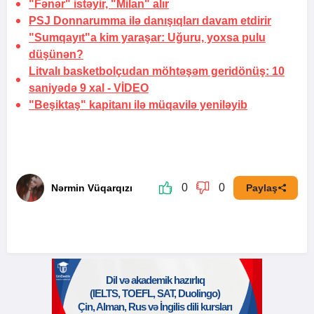
"Fənər" istəyir, "Milan" alır
PSJ Donnarumma ilə danışıqları davam etdirir
"Sumqayıt"a kim yaraşar:
Uğuru, yoxsa pulu
düşünən?
Litvalı basketbolçudan möhtəşəm geridönüş: 10
saniyədə 9 xal -
VİDEO
"Beşiktaş" kapitanı ilə müqavilə yeniləyib
0
0
Nərmin Vüqarqızı
Paylaş